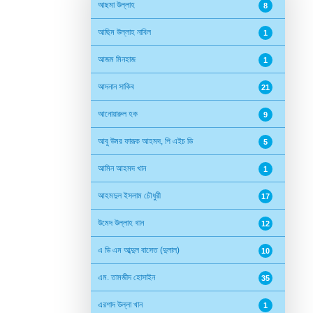
আছমা উল্লাহ
8
আছিম উল্লাহ নাবিল
1
আজম মিনহাজ
1
আদনান সাকিব
21
আনোয়ারুল হক
9
আবু উমর ফারূক আহমদ, পি এইচ ডি
5
আমিন আহমদ খান
1
আহমদুল ইসলাম চৌধুরী
17
উমেদ উল্লাহ খান
12
এ ডি এম আব্দুল বাসেত (দুলাল)
10
এম. তামজীদ হোসাইন
35
এরশাদ উল্লা খান
1