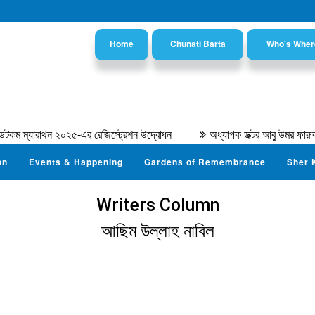
Home
Chunati Barta
Who's Wher
্যারাথন ২০২৫-এর রেজিস্ট্রেশন উদ্বোধন
অধ্যাপক ডক্টর আবু উমর ফারূক আহম
on
Events & Happening
Gardens of Remembrance
Sher 
Writers Column
আছিম উল্লাহ নাবিল