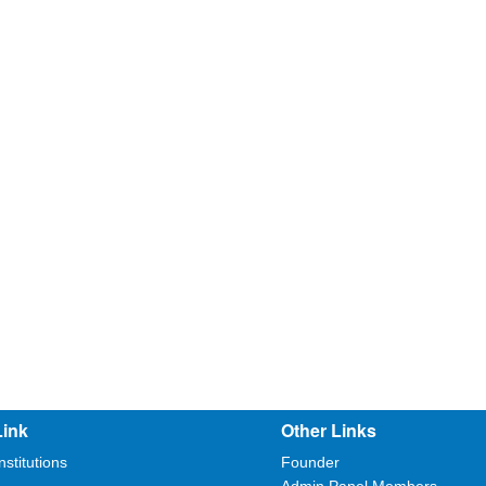
Link
Other Links
nstitutions
Founder