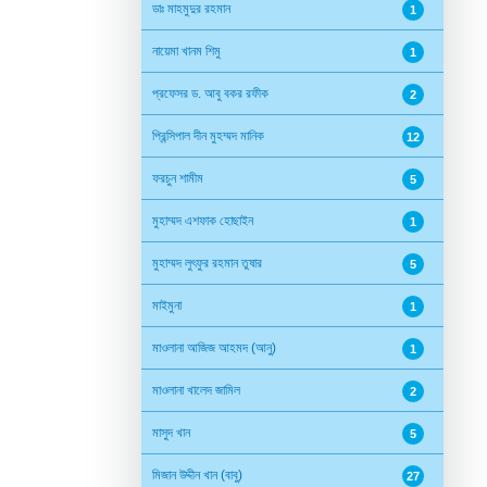
ডাঃ মাহমুদুর রহমান
1
নায়েমা খানম শিমু
1
প্রফেসর ড. আবু বকর রফীক
2
প্রিন্সিপাল দীন মুহম্মদ মানিক
12
ফরচুন শামীম
5
মুহাম্মদ এশফাক হোছাইন
1
মুহাম্মদ লুৎফুর রহমান তুষার
5
মাইমুনা
1
মাওলানা আজিজ আহমদ (আনু)
1
মাওলানা খালেদ জামিল
2
মাসুদ খান
5
মিজান উদ্দীন খান (বাবু)
27