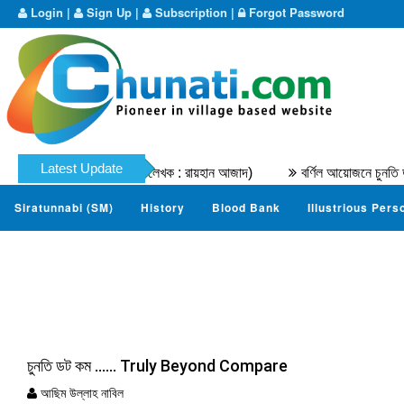
Login
|
Sign Up
|
Subscription
|
Forgot Password
Latest Update
 মুহাম্মদ নাযের । (মূল লেখক : রায়হান আজাদ)
বর্ণিল আয়োজনে চুনতি ডটকম ম
Siratunnabi (SM)
History
Blood Bank
Illustrious Pers
চুনতি ডট কম …… Truly Beyond Compare
আছিম উল্লাহ নাবিল