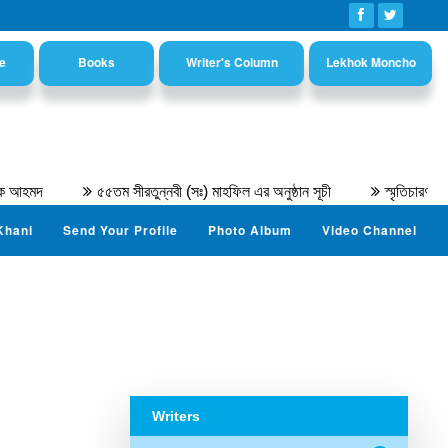
e
Books
Writer's Column
Lekhok Moncho
দ
৫৫তম সীরতুন্নবী (সঃ) মাহফিল এর অনুষ্ঠান সূচী
স্মৃতিচারণ : অধ্যা
Khani
Send Your Profile
Photo Album
Video Channel
Writers