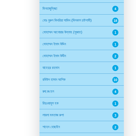
মিনহাজুন্নিছা
4
মোঃ নুরুল কিবরিয়া সাকিব (দিলকাশ চাটগামী)
18
মোহাম্মদ আনোয়ার উল্লাহ (সুজাত)
1
মোহাম্মদ ইমাদ উদ্দিন
1
মোহাম্মদ ইমাদ উদ্দীন
2
যাহেদুর রহমান
1
রবিউল হাসান আশিক
10
রুহু রু‌হেল
4
রিদুওয়ানুল হক
1
লায়লা মমতাজ রুপা
3
শাহেদ হোছাইন
2