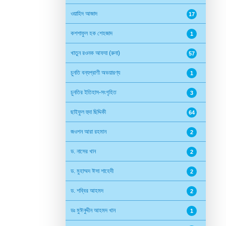
ওয়াহিদ আজাদ
17
কশশাফুল হক শেহজাদ
1
খাতুন রওনক আফযা (রুনা)
57
চুনতি বন্যপ্রাণী অভয়ারণ্য
1
চুনতির ইতিহাস-সংগৃহিত
3
ছাইফুল হুদা ছিদ্দিকী
64
জওশন আরা রহমান
2
ড. নাসের খান
2
ড. মুহাম্মদ ঈসা শাহেদী
2
ড. শব্বির আহমদ
2
ডঃ মুঈনুদ্দীন আহমদ খান
1