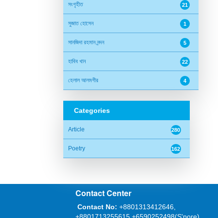
সংগৃহীত
21
সুজাত হোসেন
1
সানজিদা রহমান নন্দন
5
হাবিব খান
22
হেলাল আলমগীর
4
Categories
Article
280
Poetry
162
Contact Center
Contact No:
+8801313412646,
+8801713255615,+6590252498(S'pore)