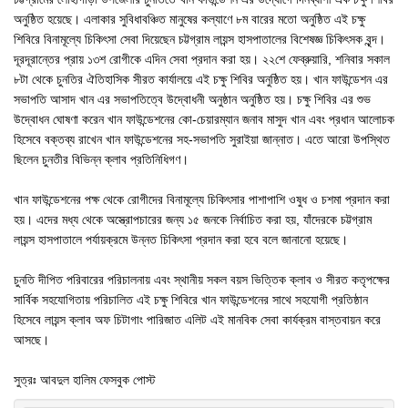
অনুষ্ঠিত হয়েছে। এলাকার সুবিধাবঞ্চিত মানুষের কল্যাণে ৮ম বারের মতো অনুষ্ঠিত এই চক্ষু
শিবিরে বিনামূল্যে চিকিৎসা সেবা দিয়েছেন চট্টগ্রাম লায়ন্স হাসপাতালের বিশেষজ্ঞ চিকিৎসক বৃন্দ।
দূরদূরান্তের প্রায় ১৩শ রোগীকে এদিন সেবা প্রদান করা হয়। ২২শে ফেব্রুয়ারি, শনিবার সকাল
৮টা থেকে চুনতির ঐতিহাসিক সীরত কার্যালয়ে এই চক্ষু শিবির অনুষ্ঠিত হয়। খান ফাউন্ডেশন এর
সভাপতি আসাদ খান এর সভাপতিত্বে উদ্বোধনী অনুষ্ঠান অনুষ্ঠিত হয়। চক্ষু শিবির এর শুভ
উদ্বোধন ঘোষণা করেন খান ফাউন্ডেশনের কো-চেয়ারম্যান জনাব মাসুদ খান এবং প্রধান আলোচক
হিসেবে বক্তব্য রাখেন খান ফাউন্ডেশনের সহ-সভাপতি সুরাইয়া জান্নাত। এতে আরো উপস্থিত
ছিলেন চুনতীর বিভিন্ন ক্লাব প্রতিনিধিগণ।
খান ফাউন্ডেশনের পক্ষ থেকে রোগীদের বিনামূল্যে চিকিৎসার পাশাপাশি ওষুধ ও চশমা প্রদান করা
হয়। এদের মধ্য থেকে অস্ত্রোপচারের জন্য ১৫ জনকে নির্বাচিত করা হয়, যাঁদেরকে চট্টগ্রাম
লায়ন্স হাসপাতালে পর্যায়ক্রমে উন্নত চিকিৎসা প্রদান করা হবে বলে জানানো হয়েছে।
চুনতি দীপিত পরিবারের পরিচালনায় এবং স্থানীয় সকল বয়স ভিত্তিক ক্লাব ও সীরত কতৃপক্ষের
সার্বিক সহযোগিতায় পরিচালিত এই চক্ষু শিবিরে খান ফাউন্ডেশনের সাথে সহযোগী প্রতিষ্ঠান
হিসেবে লায়ন্স ক্লাব অফ চিটাগাং পারিজাত এলিট এই মানবিক সেবা কার্যক্রম বাস্তবায়ন করে
আসছে।
সুত্রঃ আবদুল হালিম ফেসবুক পোস্ট