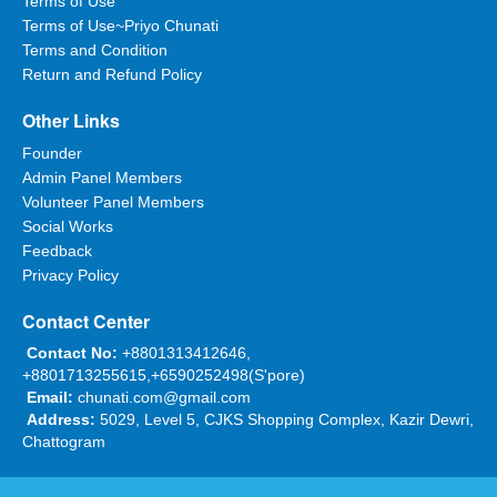
Terms of Use
Terms of Use~Priyo Chunati
Terms and Condition
Return and Refund Policy
Other Links
Founder
Admin Panel Members
Volunteer Panel Members
Social Works
Feedback
Privacy Policy
Contact Center
Contact No:
+8801313412646,
+8801713255615,+6590252498(S'pore)
Email:
chunati.com@gmail.com
Address:
5029, Level 5, CJKS Shopping Complex, Kazir Dewri,
Chattogram