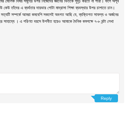
র মৌলিক বিষয় সমূহের উপর নিজেদের জ্ঞানের ভিতকে সুদৃঢ় করতে না পারা। ফলে অপূর্ব
 কেউ তাঁদের এ ব্যর্থতার দায়ভার গোটা মাদ্রাসা শিক্ষা ব্যবস্থার উপর চাপাতে চান।
নিরেট সত্যটি সম্পর্কে আমরা কমবেশি সকলেই অবগত আছি যে, ব্যক্তিগত সাফল্য ও অর্জনের
ূহের সাহায্যে । এ পরিণত বয়সে উপনীত হয়েও আমাকে দৈনিক কমপক্ষে ৭-৮ ঘন্টা লেখা
Reply
Reply