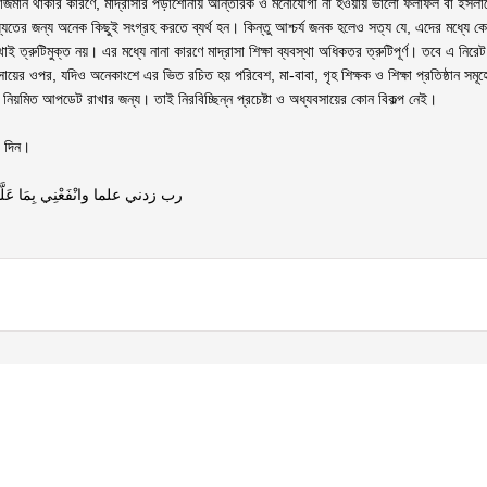
রাজমান থাকার কারণে, মাদ্রাসার পড়াশোনায় আন্তরিক ও মনোযোগী না হওয়ায় ভালো ফলাফল বা ইসলামে
িষ্যতের জন্য অনেক কিছুই সংগ্রহ করতে ব্যর্থ হন। কিন্তু আশ্চর্য জনক হলেও সত্য যে, এদের মধ্যে কেউ
াই ত্রুটিমুক্ত নয়। এর মধ্যে নানা কারণে মাদ্রাসা শিক্ষা ব্যবস্থা অধিকতর ত্রুটিপূর্ণ। তবে এ 
ায়ের ওপর, যদিও অনেকাংশে এর ভিত রচিত হয় পরিবেশ, মা-বাবা, গৃহ শিক্ষক ও শিক্ষা প্রতিষ্ঠান সম
 নিয়মিত আপডেট রাখার জন্য। তাই নিরবিচ্ছিন্ন প্রচেষ্টা ও অধ্যবসায়ের কোন বিকল্প নেই।
ে দিন।
رب زدني علما وانْفَعْنِي بِمَا عَلَّمْتَنِ