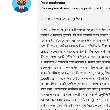
Dear moderator,
Please publish my following posting in Chun
মাদ্রাসায় লেখাপড়া করে যত প্রাপ্তি।
------------------------------
আলহামদুলিল্লাহ, মাদ্রাসায় কামিল পর্যন্ত অধ্যয়ন করে জীব
তাফসীর ও ফিকহ্সহ ইসলামী শরী'আহর অন্যান্য বিষয়ে জানতে পার
মনে করেছি। যাঁদেরকে মাদ্রাসায় অধ্যয়নকালীন সময়ে বা পরবর্ত
দেখেননি তা নয়, আজীবন এর সাথে নিজের সংশ্লিষ্টতাকে জীবনের প
crisis) ভূগেন তাঁরা এক ধরনের কাপুরুষ। আমি নিজের কথাই বল
জীবনের মোক্ষম সময়টি (মদীনা বিশ্ববিদ্যালয়ে অধ্যয়নের বছরগু
উপমহাদেশের ঐতিহ্যবাহী শিক্ষাপ্রতিষ্ঠান যথাক্রমে চুনতী হাকী
ফযলুল্লাহ, মওলানা মুহাম্মদ আমীন, মওলানা শফীক আহমদ, মওলানা 
আরকানী রাহিমাহুমুল্লাহ এর নাম বিশেষভাবে উল্লেখযোগ্য) ইসলামের
في الحجر । বলতে দ্বিধা নেই যে, বাল্যকালের সেই আহরিত জ্ঞানই আজ অবধি আমার একমাত্র পুঁজি (asset), দিকনির্দেশনা, এবং এটি আজীবন আমার জীবন চলার পথের পাথেয় হয়ে থাকবে ইনশাআল্লাহ। এটি 'পেলেও পেতে পারেন' জাতীয় প্রাপ্তি
নয়, বরং 'নিঃসন্দেহে এটি একটি অমূল্য রতন'। আল্লাহর ইচ্ছা
করার কারণে নিজেদেরকে কর্মজীবনে অসফল মনে করেন। মাদ্রাসার ডি
অনেকাংশে সত্যও। এ ব্যাপারে আমি বলবো, সকলেই চাকুরীজীবি
ছোট খাট ব্যবসা শুরু করতে পারেন। মোটকথা, দৃঢ় মনোবল, যোগ্
লেখাপড়া করে তাঁদের জীবনটাই 'ষোল আনা মিছে', তাঁদের ব্যা