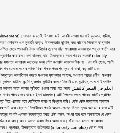
তি (achievement)। সংগত কারণেই বিশ্বাস করি, আরবী ভাষায় সরাসরি কুরআন, হাদীস,
ণে কোনদিন এক মুহুর্তের জন্যও হীনমন্যতায় ভুগিনি, বরং বারবার নিজেকে ভাগ্যবান
িয়ে যেতে পারেননি ঐসব সতীর্থের তুলনায় যাঁরা মাদ্রাসায় অধ্যয়নকে শুধু যে খাটো করে
া প্রমাণও করেছেন। বলা বাহুল্য, যাঁরা হীনমন্যতার দরূন পরিচয় সংকটে (identity
 আমার সফলতা অন্যান্য অনেকের জন্য গৌণ হওয়াটা অস্বাভাবিক নয়। সে যাই হোক, আমি
র বিশেষ রহমতে আমার পারিবারিক শিক্ষক পরম শ্রদ্ধেয় মা-বাবা, বড় ভাই এবং
মধ্যে উস্তাদুল আসাতিযাহ হযরত মওলানা মুযাফ্ফার আহমদ, মওলানা আব্দুর রশীদ, মওলানা
হাম্মদ আমীন, মুহাদ্দিস্ ওলানা মুতীউর রহমান নিজামী এবং মুহাদ্দিস্ মওলানা ইসমাইল
মার স্মৃতিতে এখনো অমর হয়ে আছে العلم في الصغر كالنقش
ন্ত নিয়ে এসেছে বলে যৌক্তিক কারণেই বিশ্বাস করি। কেউ কেউ মাদ্রাসায় অধ্যয়ন
্ষাপটে এবং মাদ্রাসা শিক্ষার্থীদের প্রতি অনেক ক্ষেত্রে বিমাতাসূলভ আচরণের ফলে এটি
ষেত্রে আপনি একজন উদ্যোক্তা হবার চেষ্টা করুন, অথবা ঘরে বসে অনলাইনে যে কোন
র্জন করা যায়। এবার আসল কথায় ফিরে আসা যাক। যাঁরা মনে করেন, মাদ্রাসায়
বে কাজ করে। প্রথমত, হীনমন্যতার জটিলতায় (inferiority complex) ভোগা;আর