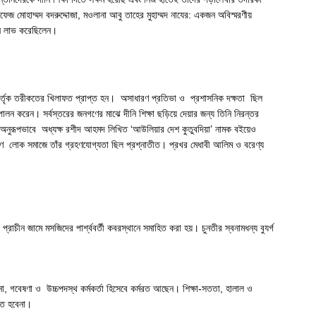
 মোহাম্মদ বদরুদ্দোজা, মওলানা আবু তাহের মুহাম্মদ নাযের: একজন অবিস্মরণীয়
স্থান লাভ করেছিলেন।
র্তৃক তরীকতের খিলাফত প্রাপ্ত হন। অসাধারণ প্রতিভা ও প্রশাসনিক দক্ষতা ছিল
ত পালন করেন। সর্বস্তরের জনগণের মাঝে দীনি শিক্ষা ছড়িয়ে দেয়ার জন্য তিনি নিরন্তর
য়েছে। অনুরূপভাবে অধ্যক্ষ রশীদ আহমদ লিখিত ‘আউলিয়ার দেশ কুতুবদিয়া’ নামক বইয়েও
ারণে লোক সমাজে তাঁর গ্রহণযোগ্যতা ছিল প্রশ্নাতীত। প্রখর মেধাবী আলিম ও বরেণ্য
ীন জামে মসজিদের পার্শ্ববর্তী কবরস্থানে সমাহিত করা হয়। চুনতীর স্বনামধন্য বুযর্গ
পনা, গবেষণা ও উচ্চপদস্থ কর্মকর্তা হিসেবে কর্মরত আছেন। শিক্ষা-সততা, হালাল ও
তি হবেনা।