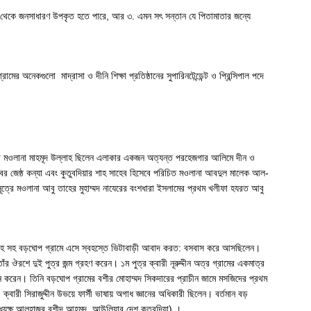
র থেকে জনসাধারণ উপকৃত হতে পারে, আর ৩. এমন সৎ সন্তান যে পিতামাতার জন্যে
ের অনেকগুলো মাদ্রাসা ও দীনি শিক্ষা প্রতিষ্ঠানের সুপারিনটেন্ডেন্ট ও প্রিন্সিপাল পদে
 পিতা মওলানা মাহমূদ উল্লাহ ছিলেন এলাকার একজন অত্যন্ত পরহেজগার আলিমে দীন ও
েবের জেষ্ঠ কন্যা এবং কুতুবদিয়ার শাহ সাহেব হিসেবে পরিচিত মওলানা আবদুল মালেক আল-
সূত্রে মওলানা আবু তাহের মুহাম্মদ নাযেরের বংশধারা ইসলামের প্রথম খলীফা হযরত আবু
ুৎফুল্লাহ সহ বড়ঘোপ গ্রামে এসে স্বহস্তে ভিটাবাড়ী আবাদ করত: বসবাস করে আসছিলেন।
াঁর ঔরশে দুই পুত্র জন্ম গ্রহণ করেন। ১ম পুত্র ক্বারী নূরুদ্দীন অত্র গ্রামের একমাত্র
্জন করেন। তিনি বড়ঘোপ গ্রামের বশীর মোহাম্মদ সিকদারের প্রাচীন জামে মসজিদের প্রথম
ারী সিরাজুদ্দীন উভয়ে ফার্সী ভাষায় অগাধ জ্ঞানের অধিকারী ছিলেন। বর্তমান বড়
র: অধ্যক্ষ আলহাজ্ব রশীদ আহমদ, আউলিয়ার দেশ কুতুবদিয়া) ।