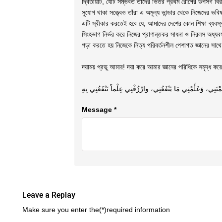
দ্বিতীয়টি, যেটি সম্ভবত তাঁদের ভিতর প্রথম রোগের উপসর্গ বি
সুযোগ থাকা সত্ত্বেও তাঁরা এ অমূল্য ভান্ডার থেকে নিজেদের ভব
এটি স্বীকার করতেই হবে যে, আমাদের দেশের কোন শিক্ষা ব্যবস্থ
সিংহভাগ নির্ভর করে নিজের প্রাণান্তকর সাধনা ও নিরলস অধ্যবস
পড়া করতে হয় নিজেকে নিত্য পরিবর্তনশীল পেশাগত জ্ঞানের সাথে
দয়াময় প্রভু আমার! দয়া করে আমার জ্ঞানের পরিধিকে সমৃদ্ধ কর
ي، وَعَلِّمْنِي مَا يَنْفَعُنِي، وارْزُقْنِي عِلْماً تَنْفَعُنِي بِهِ
Message *
Leave a Replay
Make sure you enter the(*)required information