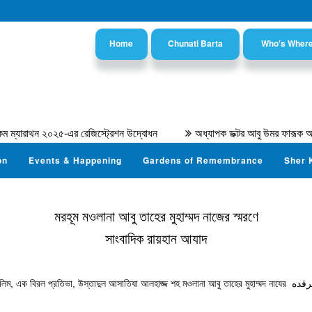
Home
Chunati Barta
Who's Wher
 ২০২৫-এর রেজিস্ট্রেশন উদ্বোধন
অধ্যাপক ডক্টর আবু উমর ফারূক আহমদ
on
Events & Happening
Gardens of Remembrance
Sher 
মরহূম মওলানা আবু তাহের মুহাম্মদ নাজের স্মরণে
সাংবাদিক রায়হান আযাদ