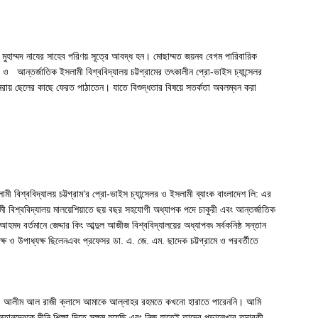
ুহাম্মদ নাযের সাহেব পরিণয় সূত্রে আবদ্ধ হন। মোছাম্মত জয়নব বেগম পারিবারিক
র ও আন্তর্জাতিক ইসলামী বিশ্ববিদ্যালয় চট্টগ্রামের তৎকালীন প্রো-ভাইস চ্যান্সেলর
নরায় ছেলের কাছে ফেরত পাঠাতেন। যাতে বিশুদ্ধতার বিষয়ে সতর্কতা অবলম্বন করা
শ্ববিদ্যালয় চট্টগ্রাম‘র প্রো-ভাইস চ্যান্সেলর ও ইসলামী ব্যাংক বাংলাদেশ লি: এর
ামী বিশ্ববিদ্যালয় মালয়েশিয়াতে ছয় বছর সহযোগী অধ্যাপক পদে চাকুরী এবং আন্তর্জাতিক
দ বর্তমানে জেদ্দার কিং আব্দুল আজীজ বিশ্ববিদ্যালয়ের অধ্যাপক৷ সর্বকনিষ্ঠ সন্তান
ও উপাধ্যক্ষ ছিলেনএবং প্রফেসর ডা. এ. জে. এম. ছাদেক চট্টগ্রামে ও পরবর্তীতে
বিদ ড. আলীম আল রাজী ক্লাসে আমাকে আল্লাহর রহমতে কখনো হারাতে পারেননি। আমি
তানদেরকে দীনি শিক্ষা দিতে সক্ষম হয়েছি এবং নিজ হাতেই তাদের পড়ালেখার তদারকী