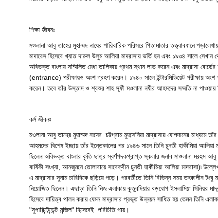
শিক্ষা জীবনঃ
মওলানা আবু তাহের মুহাম্মদ নাযের পারিবারিক পরিসরে পিতামাতার তত্ত্বাবধানে পড়ালেখায় 
মাদারেস হিসেবে খ্যাত দারুল উলুম আলিয়া মাদরাসায় ভর্তি হন এবং ১৯৩৪ সালে সেখান থে
অবিভক্ত বাংলায় সম্মিলিত মেধা তালিকায় প্রথম স্থান লাভ করেন এবং মাদ্রাসা বোর্ড
(entrance) পরীক্ষায়ও অংশ গ্রহণ করেন। ১৯৪০ সালে ইন্টারমিডিয়েট পরীক্ষায় অংশ গ
করেন। তবে তাঁর উস্তাদ ও শ্বশুর শাহ সূফী মওলানা নযীর আহমদের সম্মতি না পাওয়ায় তি
কর্ম জীবনঃ
মওলানা আবু তাহের মুহাম্মদ নাযের চট্টগ্রাম মুহসেনিয়া মাদ্রাসায় যোগদানের মাধ্যমে ত
আহমদের বিশেষ ইচ্ছায় তাঁর ইন্তেকালের পর ১৯৪৬ সালে তিনি চুনতী হাকীমিয়া আলিয়া মাদ্
ছিলেন অবিভক্ত বাংলার কৃতি ছাত্র স্বর্ণপদকপ্রাপ্ত স্কলার জনাব মাওলানা মরহুম আবু ত
বার্ষিকী সংখ্যা, আনজুমনে তোলাবায়ে সাবেক্বীন চুনতী হাকীমিয়া আলিয়া মাদরাসা)৷ উল্লেখ
এ মাদ্রাসার সুনাম চারিদিকে ছড়িয়ে পড়ে। পরবর্তীতে তিনি বিভিন্ন সময় তৎকালীন টংবু মাদরাসা
নিয়োজিত ছিলেন। এছাড়া তিনি নিজ এলাকায় কুতুবদিয়ার বড়ঘোপ ইসলামিয়া সিনিয়র মাদ্রাসার 
হিসেবে দায়িত্ব পালন করায় যেমন মাদ্রাসার প্রভূত উন্নয়ন সাধিত হয় তেমন তিনি এলাকার 
"সুপারিন্টেন্ডেন্ট মন্জিল" হিসেবেই পরিচিতি পায়।