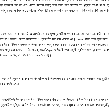
 হয়তোবা কিছু ধন রেখে যেতে পারতাম,কিন্তু কোন সুফল ভোগ করতাম না” (সূত্র: অধ্যাপক ড. হাফেজ
 মওলানা আবু তাহের মুহাম্মদ নাযের সাহেব ফাযিল পরীক্ষায় ১ম স্থান লাভ করলে ড. আলীম আল রাজী ২য় 
রত হাফেজ হামেদ হাসান আলভী আযমগড়ী রহ. এর সুযোগ্য খলীফা মওলানা আবদুস সালাম আরকানী রহ. ক
নিবেদিতপ্রাণ ছিলেন। বলিষ্ঠ ব্যক্তিত্ব ও দূরদর্শিতা ছিল তার নৈতিক গুণ। ১৯৮৩ সালে তিনি হজ্ব ব্র
কুতুবদিয়ার শিক্ষিত মানুষদের তালিকায় মওলানা আবু তাহের মুহাম্মদ নাযেরের নাম সর্বাগ্রে স্থান পে
 হিসেবে গণ্য করা হয়েছে। “নিরহংকার, সরলচিত্তের অধিকারী তথা বহুমুখী প্রতিভা সম্পন্ন হওয়ার ক
াংলাদেশে হাদীছ চর্চা: উৎপত্তি ও ক্রমবিকাশ)।
ভবনে ইন্তেকাল করেন। পরদিন তাঁকে আউলিয়াআল্লাহ ও ওলামায়ে কেরামের পদচারণা ধন্য চুনতীর প্রাচ
াযার ইমামতী করেন।
দর্শে উজ্জীবিত এমন এক উচ্চ শিক্ষিত প্রজন্ম যাঁরা দেশে ও বিদেশের বিভিন্ন বিশ্ববিদ্যালয়ে অধ্যা
ত্তাকী ও মুখ্লিছ আলিম হিসেবে এখানেই মওলানা আবু তাহের মুহাম্মদ নাযেরের সাফল্য বলে অত্যুক্