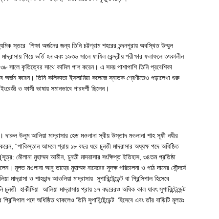
িক স্তরে শিক্ষা অর্জনের জন্য তিনি চট্টগ্রাম শহরের চন্দনপুরায় অবস্থিত উম্মুল
মাদ্রাসায় গিয়ে ভর্তি হন এবং ১৯৩৬ সালে ফাযিল কেন্দ্রীয় পরীক্ষার ফলাফলে তৎকালীন
১৯৩৮ সালে কৃতিত্বের সাথে কামিল পাশ করেন। এ সময় পাশাপাশি তিনি প্রবেশিকা
ব অর্জন করেন। তিনি কলিকাতা ইসলামিয়া কলেজে স্নাতক শ্রেণীতেও পড়ালেখা শুরু
ইংরেজী ও ফার্সী ভাষায় সমানভাবে পারদর্শী ছিলেন।
যান। দারুল উলুম আলিয়া মাদ্রাসার হেড মওলানা স্বীয় উস্তাদ মওলানা শাহ সূফী নযীর
খ করেন, “পাকিস্তান আমলে প্রায় ১৮ বছর ধরে চুনতী মাদরাসার অধ্যক্ষ পদে অধিষ্ঠিত
ূত্র: মৌলানা মুহাম্মদ আমীন, চুনতী মাদরাসার সংক্ষিপ্ত ইতিহাস, ৩৪তম প্রতিষ্ঠা
েন। মূলত মওলানা আবু তাহের মুহাম্মদ নাযেরের সুদক্ষ পরিচালনা ও পাঠ দানের সৌন্দর্যে
মাদ্রাসা ও শাহচান্দ আওলিয়া মাদ্রাসায় সুপারিন্টেন্ডেন্ট বা প্রিন্সিপাল হিসেবে
ি চুনতী হাকীমিয়া আলিয়া মাদ্রাসায় প্রায় ১৭ বছরেরও অধিক কাল যাবৎ সুপারিন্টেন্ডেন্ট
ন্সিপাল পদে অধিষ্ঠিত থাকলেও তিনি সুপারিন্টেন্ডেন্ট হিসেবে এবং তাঁর বাড়িটি মূলতঃ