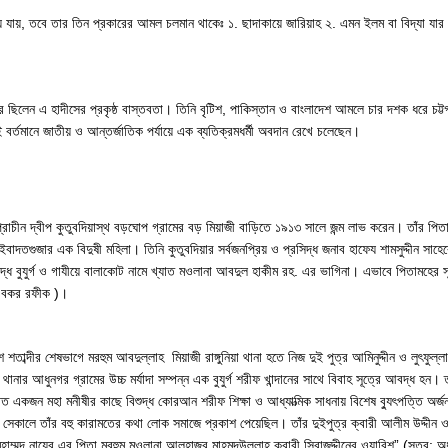
ে যায়, তবে তার তিন প্রকারের আমল চলমান থাকেঃ ১. ছাদাকায়ে জারিয়াহ ২. এমন ইলম বা বিদ্যা যা
ের ছিলেন এ হাদীসের প্রকৃষ্ঠ বাস্তবতা। তিনি বৃটিশ, পাকিস্তান ও বাংলাদেশ আমলে চার দশক ধরে চট্টগ্রাম
 বর্তমানে জাতীয় ও আন্তর্জাতিক পর্যায়ে এক ব্যতিক্রমধর্মী অবদান রেখে চলেছেন।
ত প্রাচীন দ্বীপ কুতুবদিয়াস্থ বড়ঘোপ গ্রামের বড় মিয়াজী বাড়িতে ১৯১৩ সালে জন্ম লাভ করেন। তাঁর
াদতগুজার এক বিদুষী মহিলা। তিনি কুতুবদিয়ার সর্বজনপ্রিয় ও প্রসিদ্ধ জনাব হাফেয শামসুদ্দীন সাহ
িদ্ধ বুযুর্গ ও গাযীয়ে বালাকোট নামে খ্যাত মওলানা আবদুল হাকীম রহ. এর ভাগিনা। এভাবে পিতামহের 
আবু বকর রফীক )।
দশ শতাব্দীর শেষভাগে মরহুম আবদুল্লাহ মিয়াজী রাঙ্গুনিয়া থানা হতে নিজ দুই পুত্র আমিনুদ্দীন ও ল
নার আধুনগর গ্রামের উচ্চ মর্যাদা সম্পন্ন এক বুযুর্গ শরীফ খান্দানের সাথে বিবাহ সূত্রে আবদ্ধ হন। ত
 আগত একজন মহা মনীষীর কাছে বিশুদ্ধ কোরআন শরীফ শিক্ষা ও আধ্যাত্মিক সাধনায় বিশেষ ব্যুৎপত্তি অর
লে তাঁর বহু কারামতের কথা লোক সমাজে প্রকাশ পেয়েছিল। তাঁর দুইপুত্র ক্বারী আলীম উদ্দীন ও ক্ব
ুহাম্মদ নাযের এর পিতা মরহুম মওলানা আলহাজ্ব মাহমূদউল্লাহ ক্বারী সিরাজুদ্দীনের ওয়ারিশ” (সূত্