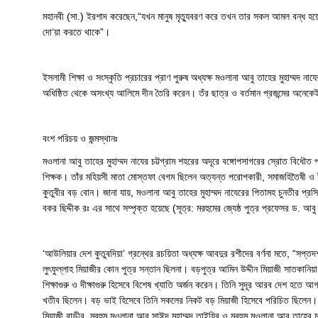
মহানবী (সা.) ইরশাদ করেছেন,“যখন মানুষ মৃত্যুবরণ করে তখন তার সকল আমল বন্ধ হয়
দো‘য়া করতে থাকে”।
ইসলামী শিক্ষা ও সংস্কৃতি প্রচারের প্রাণ পুরুষ অধ্যক্ষ মওলানা আবু তাহের মুহাম্মদ নায
অধিষ্ঠিত থেকে অসংখ্য আলিমে দীন তৈরি করেন। তঁর ছাত্র ও বর্তমান প্রজন্মের অনেকেই
বংশ পরিচয় ও জন্মস্থানঃ
মওলানা আবু তাহের মুহাম্মদ নাযের চট্টগ্রাম শহরের অদূরে বঙ্গোপসাগরের স্রোত বিধৌ
শিক্ষক। তাঁর মহিয়সী মাতা মোস্তফা বেগম ছিলেন অত্যন্ত পরোপকারী, সমাজহিতৈষী ও ইব
কুতুবীর বড় বোন। জানা যায়, মওলানা আবু তাহের মুহাম্মদ নাযেরের পিতামহ চুনতীর প্রস
বকর ছিদ্দীক রঃ এর সাথে সম্পৃক্ত হয়েছে (সূত্র: মরহুমের জ্যেষ্ঠ পুত্র প্রফেসর ড. 
‘আউলিয়ার দেশ কুতুবদিয়া’ গ্রন্থের রচয়িতা অধ্যক্ষ আবদুর রশীদের বর্ণনা মতে, “সপ্ত
লুৎফুল্লাহ মিয়াজীর কোন পুত্র সন্তান ছিলনা। বড়পুত্র আমিন উদ্দীন মিয়াজী সাতকানিয়া থা
শিক্ষাগুরু ও দীক্ষাগুরু হিসেবে বিশেষ খ্যাতি অর্জন করেন। তিনি সুদূর আরব দেশ হতে
খতীব ছিলেন। বড় ভাই হিসেবে তিনি সকলের নিকট বড় মিয়াজী হিসেবে পরিচিত ছিলেন। সেকা
মিয়াজী বাড়ীর মরহুম মওলানা আবু সাঈদ মুহাম্মদ তাইয়িব ও মরহুম মওলানা আবু তাহের ম