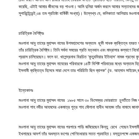
করেছি, এটাই আমার জীবনের বড় পাওনা। আমি দুনিয়া অর্জন করলে আমার সন্তানদের জন্য
সুপারিন্টেন্ডেন্ট,৩৪ তম প্রতিষ্ঠা বার্ষিকী সংখ্যা)। উল্লেখ্য যে, কলিকাতা আলিয়ায়
চারিত্রিক বৈশিষ্ট্যঃ
মওলানা আবু তাহের মুহাম্মদ নাযের উপমহাদেশের অন্যতম ছূফী সাধক ব্যক্তিত্ব হয
তাঁর চারিত্রিক বৈশিষ্ট্য। তিনি সর্বদা সময়ের প্রতি যত্নবান এবং মাদ্রাসার কল্যাণে 
প্রয়াস চালিয়েছেন। ফলে ডা. খাগেন্দ্রনাথ বিরচিত ‘কুতুবদিয়ার ইতিহাস’ নামক গ্রন্থে 
মওলানা আবু তাহের মুহাম্মদ নাযেরের পরিবারকে ১৪টি বিশিষ্ট পরিবারের মধ্যে অন্যতম
ইসলামী ব্যক্তিত্ব হিসেবে সারা দেশে তার পরিচিতি ছিল ব্যাপক” (ড. আহসান সাইয়েদ,ব
ইন্তেকালঃ
মওলানা আবু তাহের মুহাম্মদ নাযের ১৯৮৫ সালে ৩০ ডিসেম্বর ভোররাতে চুনতীতে নিজ বাস
মওলানা শাহ নযীর আহমদের একমাত্র পুত্র শাহ মৌলানা হাবীব আহমদ তাঁর নামাযে জান
মওলানা আবু তাহের মুহাম্মদ নাযের পরপারে পাড়ি জমিয়েছেন কিন্তু রেখে গেছেন ইসলামী আ
ইখলাছের আদর্শ তাঁর অধস্তন বংশের শোণিতধারায় সতত প্রবাহিত। বস্তুতপক্ষে একজন মু