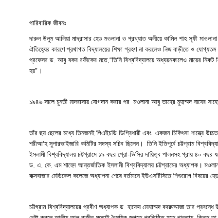
পারিবারিক জীবনঃ
দারুল উলুম আলিয়া মাদ্রাসার হেড মওলানা ও প্রখ্যাত অলীয়ে কামিল শাহ সূফী মাওলা
ঐতিহ্যের কারণে প্রথাগত বিদ্যালয়ের শিক্ষা গ্রহণ না করলেও নিজ বাড়ীতে ও যোগ্যতম উস্
প্রফেসর ড. আবু বকর রফীকের মতে,“তিনি বিশ্ববিদ্যালয়ে অধ্যয়নকালেও মায়ের নিকট লি
হয়”।
১৯৪৬ সালে চুনতী মাদরাসায় যোগদান করার পর মওলানা আবু তাহের মুহাম্মদ নাযের সাহে
তাঁর ছয় ছেলের মধ্যে তিনজনই পিএইচডি ডিগ্রিধারী এবং একজন চিকিৎসা শাস্ত্রে উচ্চ
শরীআ‘হ সুপারভাইজারি কমিটির সদস্য সচিব ছিলেন। তিনি ইতিপূর্বে চট্টগ্রাম বিশ্ববি
ইসলামী বিশ্ববিদ্যালয় চট্টগ্রামে ১৯ বছর প্রো-ভিসির দায়িত্ব পালনসহ প্রায় ৪০ বছর ধ
ড. এ. কে. এম শাহেদ আন্তর্জাতিক ইসলামী বিশ্ববিদ্যালয় চট্টগ্রামের অধ্যাপক। মওল
কক্সবাজার মেডিকেল কলেজে অধ্যাপনা শেষে বর্তমানে ইউএসটিসিতে শিশুরোগ বিষয়ের হেড 
চট্টগ্রাম বিশ্ববিদ্যালয়ের প্রবীণ অধ্যাপক ড. হাফেয মোহাম্মদ বদরুদ্দোজা তার 
চেষ্টা করলে আলীম আল রাজীর মতোই বৈষয়িক জগতে প্রতিষ্ঠিত হতে পারতাম, কিন্তু তা 