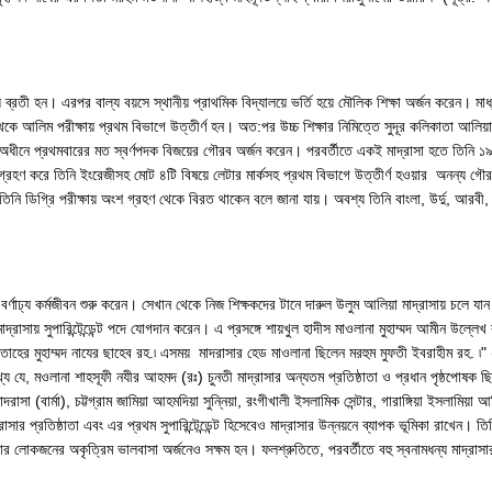
ব্রতী হন। এরপর বাল্য বয়সে স্থানীয় প্রাথমিক বিদ্যালয়ে ভর্তি হয়ে মৌলিক শিক্ষা অর্জন করেন। মাধ্যম
কে আলিম পরীক্ষায় প্রথম বিভাগে উত্তীর্ণ হন। অত:পর উচ্চ শিক্ষার নিমিত্তে সুদূর কলিকাতা আলিয়া 
ের অধীনে প্রথমবারের মত স্বর্ণপদক বিজয়ের গৌরব অর্জন করেন। পরবর্তীতে একই মাদ্রাসা হতে তিনি 
্রহণ করে তিনি ইংরেজীসহ মোট ৪টি বিষয়ে লেটার মার্কসহ প্রথম বিভাগে উত্তীর্ণ হওয়ার অনন্য গৌর
নি ডিগ্রি পরীক্ষায় অংশ গ্রহণ থেকে বিরত থাকেন বলে জানা যায়। অবশ্য তিনি বাংলা, উর্দু, আরবী, 
াঁর বর্ণাঢ্য কর্মজীবন শুরু করেন। সেখান থেকে নিজ শিক্ষকদের টানে দারুল উলুম আলিয়া মাদ্রাসায় চলে 
রাসায় সুপারিন্টেন্ডেন্ট পদে যোগদান করেন। এ প্রসঙ্গে শায়খুল হাদীস মাওলানা মুহাম্মদ আমীন উল্লে
াহের মুহাম্মদ নাযের ছাহেব রহ.৷ এসময় মাদরাসার হেড মাওলানা ছিলেন মরহুম মুফতী ইবরাহীম রহ. ৷" (স
্য যে, মওলানা শাহসূফী নযীর আহমদ (রঃ) চুনতী মাদ্রাসার অন্যতম প্রতিষ্ঠাতা ও প্রধান পৃষ্ঠপোষক ছিল
 (বার্মা), চট্টগ্রাম জামিয়া আহমদিয়া সুন্নিয়া, রংগীখালী ইসলামিক সেন্টার, গারাঙ্গিয়া ইসলামিয়া আলিয়া 
প্রতিষ্ঠাতা এবং এর প্রথম সুপারিন্টেন্ডেন্ট হিসেবেও মাদ্রাসার উন্নয়নে ব্যাপক ভূমিকা রাখেন। তিন
লোকজনের অকৃত্রিম ভালবাসা অর্জনেও সক্ষম হন। ফলশ্রুতিতে, পরবর্তীতে বহু স্বনামধন্য মাদ্রাসার প্রি