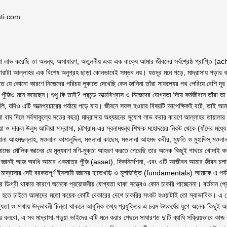
ati.com
নে যা লাভ করেছি তা অনন্য, অসাধারণ, অতুলনীয় এবং এক বাক্যে আমার জীবনের সর্বশ্রেষ্ঠ প্রাপ্
াটা আল্লাহর এক বিশেষ অনুগ্রহ ছাড়া কোনভাবেই সম্ভব নয়। যতদূর মনে পড়ে, মাদ্রাসায় পড়ার কার
ীতে যে কোনো কারণে নিজেদের পরিচয় লুকাতে দেখেছি কেন জানিনা তাঁরা সাফল্যের পথ পেরিয়ে বেশি দূর এগ
ুঁজিও মনে করেছেন। শুধু কি তাই? প্রচন্ড আত্মবিশ্বাস ও নিজেদের যোগ্যতা দিয়ে কর্মজীবনে তাঁরা ত
ি, যদিও এটি আত্মপ্রচারের পর্যায়ে পড়ে যায়। জীবনে সফল হওয়ার বিষয়টি আপেক্ষিকই বটে, তাই
লো বাদ দিলে সর্বসাকুল্যে সতের বছর) মাদ্রাসায় অধ্যয়নের সুযোগ লাভ করার কারণে আল্লাহর তায়ালা
মিয়া ও দারুল উলুম আলিয়া মাদ্রাসা, চট্টগ্রাম-এর স্বনামধন্য শিক্ষক মহোদয়ের নিকট থেকে (যাঁদের 
আহমদুল্লাহ, মওলানা কামালুদ্দিন, মওলানা কাছেম, মওলানা আহমদ কবীর, মুফতি ও মুহাদ্দিস্ মওলানা মু
 মৌলিক জ্ঞানের যে মূল্যবাণ মণি-মুক্তা আহরণ করতে পেরেছি তার অনেক কিছুই পাথরে খোদাই করা নকশার মতো আ
য়, মাদ্রাসার সেই বরকতপূর্ণ ইসলামী জ্ঞানের হাতেখড়ি ও মূলভিত্তি (fundamentals) আমাকে এ পর্য
গ্রী থাকার কারণে অনেকে প্রয়োজনীয় যোগ্যতা থাকা সত্ত্বেও কোন চাকরি পাচ্ছেননা। বর্তমান প্রেক
 হতে চাইলে আমাদের মতো কয়েক কোটি বেকারের দেশে চাকরির সংকট হওয়াটাই তো স্বাভাবিক। এ ক্
যতা ও মাথায় উদ্ভাবনী চিন্তা থাকলে আধুনিক তথ্য প্রযুক্তির এ চরম উৎকর্ষের যুগে অনেক কিছুই অ
পারে বলবো, এ সব মাদ্রাসা-পড়ুয়া ভাইদের এটি মনে করার পেছনে সাধারণত দু'টি ব্যাধি সক্রিয়ভা