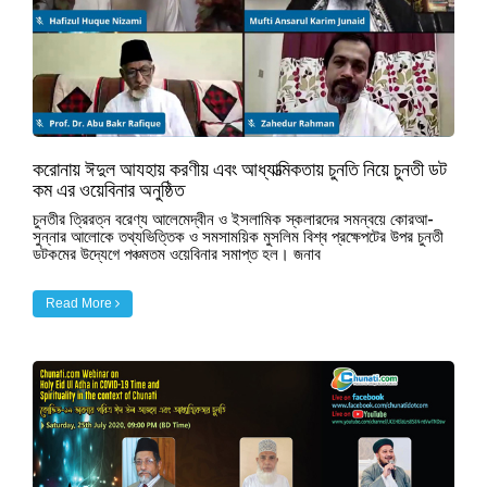
করোনায় ঈদুল আযহায় করণীয় এবং আধ্যাত্মিকতায় চুনতি নিয়ে চুনতী ডট
কম এর ওয়েবিনার অনুষ্ঠিত
চুনতীর ত্রিরত্ন বরেণ্য আলেমেদ্বীন ও ইসলামিক স্কলারদের সমন্বয়ে কোরআ-
সুন্নার আলোকে তথ্যভিত্তিক ও সমসাময়িক মুসলিম বিশ্ব প্রক্ষেপটের উপর চুনতী
ডটকমের উদ্যেগে পঞ্চমতম ওয়েবিনার সমাপ্ত হল। জনাব
Read More