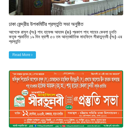
ঢাকা কেন্দ্রীয় উপকমিটির প্রস্তুতি সভা অনুষ্ঠিত
আশেকে রাসুল (সঃ) শাহ হাফেজ আহমদ (রঃ) প্রকাশ শাহ সাহেব কেবলা চুনতি
কতৃক প্রবর্তিত ১৯ দিন ব্যাপী ৫৩ তম আন্তর্জাতিক মাহফিলে সীরাতুন্নবী (সঃ) এর
প্রস্তুতি
Read More