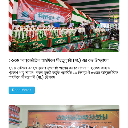
৫৩তম আন্তর্জাতিক মাহফিলে সীরতুন্নবী (সা.) এর শুভ উদ্বোধন
২৭ সেপ্টেম্বর ২০২৩ বুধবার যুগশ্রেষ্ঠ আলেম হযরত মাওলানা হাফেজ আহমদ
প্রকাশ শাহ্ সাহেব কেবলা চুনতী কর্তৃক প্রবর্তিত ১৯ দিনব্যাপী ৫৩তম আন্তর্জাতিক
মাহফিলে সীরতুন্নবী (সা.) চট্টগ্রাম
Read More