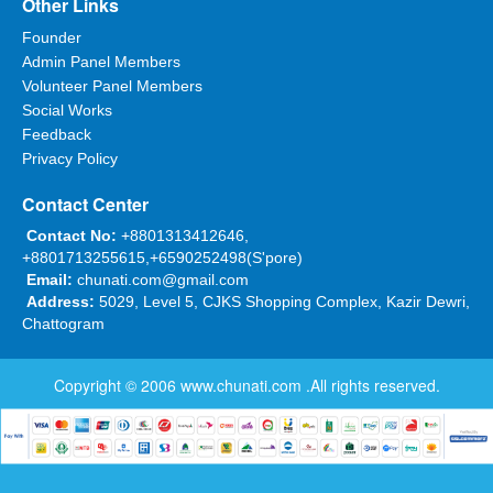
Other Links
Founder
Admin Panel Members
Volunteer Panel Members
Social Works
Feedback
Privacy Policy
Contact Center
Contact No:
+8801313412646,
+8801713255615,+6590252498(S'pore)
Email:
chunati.com@gmail.com
Address:
5029, Level 5, CJKS Shopping Complex, Kazir Dewri,
Chattogram
Copyright © 2006
www.chunati.com
.All rights reserved.