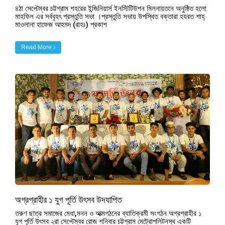
৪ঠা সেপ্টেম্বর চট্টগ্রাম শহরের ইন্জিনিয়ার্স ইনস্টিটিউশন মিলনায়তনে অনুষ্ঠিত হলো
মাহফিল এর সর্ববৃহৎ প্রস্তুতি সভা ।প্রস্তুতি সভায় উপস্থিত বক্তারা হযরত শাহ্
মাওলানা হাফেজ আহমদ (রাহঃ) প্রকাশ
Read More
অগ্রগ্রাহীর ১ যুগ পূর্তি উৎসব উদযাপিত
তরুণ ছাত্র সমাজের মেধা,মনন ও আত্মগঠনের ব্যাতিক্রমী সংগঠন অগ্রগ্রাহীর ১
যুগ পূর্তি উৎসব ২রা সেপ্টেম্বর রোজ শনিবার চট্টগ্রাম মেট্রোপলিটনস্থ একটি