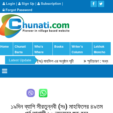
Login
|
Sign Up
|
Subscription
|
Forgot Password
Home
Chunati
Who's
Books
Writer's
Lekhok
Barta
Where
Column
Moncho
Latest Update
৫৫তম সীরতুন্নবী (সঃ) মাহফিল এর অনুষ্ঠান সূচী
স্মৃতিচারণ : অধ্যাপক ড.
১৯দিন ব্যাপি সীরতুন্নবী (সঃ) মাহফিলের ৪৯তম