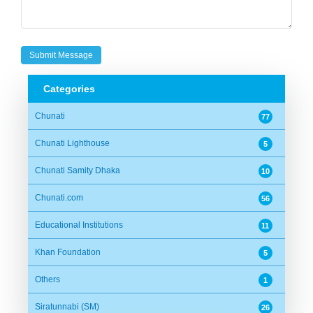
Categories
Chunati
77
Chunati Lighthouse
5
Chunati Samity Dhaka
10
Chunati.com
56
Educational Institutions
11
Khan Foundation
5
Others
1
Siratunnabi (SM)
26