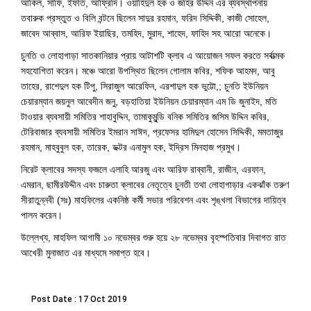
আকিল, সাফি, ইফতি, আফ্রিদি। ওয়াহিদুল হক ও জহির উদ্দিন এর ব্যবস্থাপনায়
তবারুক প্রস্তুত ও বিলি বন্টনে ছিলেন সাদুর রহমান, ফরিদ সিদ্দিকী, কাজী সোহেল,
জাবেদ আব্বাস, আরিফ ইয়াছির, তমহিদ, মুরাদ, শাহেদ, ফাহিদ সহ আরো অনেকে।
চুনতি ও লোহাগাড়া সাতকানিয়ার প্রায় আটাশটি ক্লাব এ আয়োজন সফল করতে সর্বাত্মক
সহযোগিতা করেন। মঞ্চে আরো উপস্থিত ছিলেন গোলাম কবির, শফিক আহমদ, আবু
তাহের, রাশেদুল হক টিপু, সিরাজুল আরেফিন, এরশাদুল হক ভুট্টো,; চুনতি ইউনিয়ন
চেয়ারম্যান জয়নুল আবেদীন জনু, বড়হাতিয়া ইউনিয়ন চেয়ারম্যান এম ডি জুনাইদ, মতি
টাওয়ার ব্যবসায়ী সমিতির শাহাবুদ্দিন, তামাকুমুন্ডি বনিক সমিতির জসিম উদ্দিন কবির,
টেরিবাজার ব্যবসায়ী সমিতির ইমরান সাঈদ, প্রফেসর হামিদুল হোসেন সিদ্দিকী, মমতাজুর
রহমান, মাহবুবুল হক, তারেক, ডক্টর এনামুল হক, ইদ্রিস মিনহাজ প্রমুখ।
নিরেট ক্লাবের সদস্য ফজলে এলাহি আরজু এবং আরিফ রাব্বানী, রাজীন, এরফান,
এমরান, ছামীরউদ্দীন এবং চারুতা ক্লাবের নেতৃত্বে চুনতী তথা লোহাগাড়ার একঝাঁক তরুণ
সীরাতুন্নবী (সঃ) মাহফিলের একনিষ্ঠ কর্মী সভার পরিবেশন এবং শৃঙ্খলা বিভাগের দায়িত্ব
পালন করেন।
উল্লেখ্য, মাহফিল আগামী ১০ নভেম্বর শুরু হয়ে ২৮ নভেম্বর বৃহস্পতিবার দিবাগত রাত
আখেরী মুনাজাত এর মাধ্যমে সমাপ্ত হবে।
Post Date : 17 Oct 2019