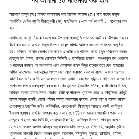
পর্ব আগামী ১০ নভেম্বর শুরু হবে
আশেকে রাসূল (সঃ) হযরত আলহাজ্ব শাহ হাফেজ আহমদ (রাঃ) শাহ সাহেব কর্তৃক
প্রবর্তিত ১৯দিন ব্যাপি সীরতুন্নবী (সঃ) মাহফিলের ৪৯তম পর্ব আগামী ১০ নভেম্বর শুরু
হবে।
মাহফিলের আনুষ্ঠানিক কার্যক্রম শুরু উপলক্ষে প্রস্তুতি সভা ১৬ অক্টোবর চট্টগ্রাম শহরের
রীমা কনভেনশন হলে হাফিজুল ইসলাম আবুল কালাম আজাদ এর সভাপতিত্বে অনুষ্ঠিত
হয়। পবিত্র কোরান তেলাওয়াত করেন এ এইচ এম শাকিল, নাতে রসুল পরিবেশন করেন
তৈয়বুল হক বেদার, মবরুর হোসাইন সিদ্দিকী ও তামজিদুর রহমান। কশশাফুল হক শেহজাদ
ও যাহেদুর রহমান এর সঞ্চালনায় এবং মোহাম্মদ নাঈম নিমুর তত্বাবধানে দেড় হাজারের
অধিক আশেকানে ভক্তবন্দের অংশগ্রহণে এতে স্বাগত বক্তব্য রাখেন অবসর প্রাপ্ত
অতিরিক্ত সচিব এ ডি এম আবদুল বাসেত দুলাল। মাহফিল সুষ্ঠুভাবে পরিচালনা ও তহবিল
সংগ্রহের বিষয়ে গুরুত্বপূর্ণ বক্তব্য রাখেন মুহাম্মদ ইসমাঈল মানিক, কাজী নাসির উদ্দিন,
আবদুল মালেক ইবনে দিনার নেজাত, সিটি কর্পোরেশন প্যানেল মেয়র ও কাউন্সিলর চৌধুরী
হাসান মাহমুদ হাসনী, জেলা পরিষদ সদস্য আনোয়ার কামাল, লোহাগাড়া উপজেলা ভাইস
চেয়ারম্যান ইব্রাহিম কবির,অলিউদ্দিন, এডভোকেট মিনহাজুল আবরার,কাজী আরিফুল
ইসলাম প্রমুখ। তহবিল সংগ্রহ করেন আবু হেনা টুটুল ও জয়নাল আবেদীন শবাব এর
নেতৃত্ব শাহাদত খান ছিদ্দিকী, মোহাম্মদ ইব্রাহিম, আজিমুল ইসলাম, শফিকুর রহমান
হোসাইন, ফজলে এলাহি আরজুর তত্বাবধানে চাঁদা সংগ্রহের রসিদ বই, অনুষ্ঠান সুচী ও
প্রকাশনা সামগ্রী বিতরণ করেন মুরাদ, আফনান, মঈনুদ্দিন, সুজাত, তাইছির, রাফিদ,