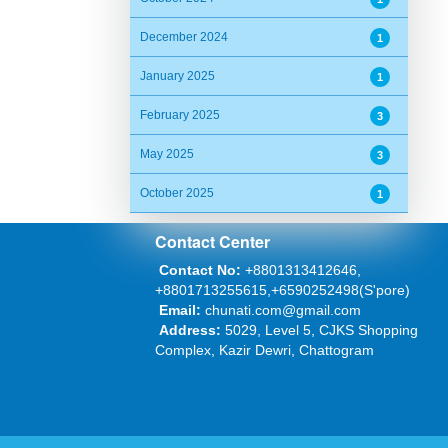
December 2024
1
January 2025
1
February 2025
3
May 2025
3
October 2025
1
Contact Center
Contact No:
+8801313412646,
+8801713255615,+6590252498(S'pore)
Email:
chunati.com@gmail.com
Address:
5029, Level 5, CJKS Shopping
Complex, Kazir Dewri, Chattogram