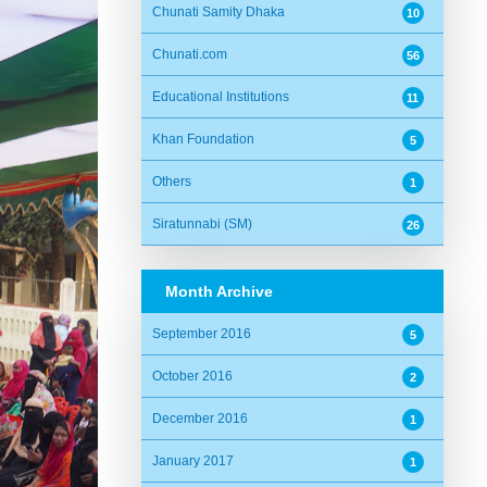
Chunati Samity Dhaka
10
Chunati.com
56
Educational Institutions
11
Khan Foundation
5
Others
1
Siratunnabi (SM)
26
Month Archive
September 2016
5
October 2016
2
December 2016
1
January 2017
1