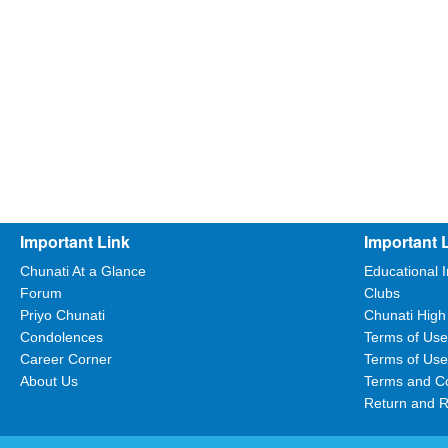
Important Link
Important 
Chunati At a Glance
Educational I
Forum
Clubs
Priyo Chunati
Chunati High
Condolences
Terms of Use
Career Corner
Terms of Use
About Us
Terms and Co
Return and R