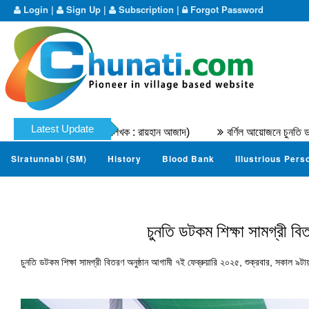
Login
|
Sign Up
|
Subscription
|
Forgot Password
Latest Update
ম্মদ নাযের । (মূল লেখক : রায়হান আজাদ)
বর্ণিল আয়োজনে চুনতি ডটকম ম্যারাথ
Siratunnabi (SM)
History
Blood Bank
Illustrious Pers
চুনতি ডটকম শিক্ষা সামগ্রী ব
চুনতি ডটকম শিক্ষা সামগ্রী বিতরণ অনুষ্ঠান আগামী ৭ই ফেব্রুয়ারি ২০২৫, শুক্রবার, সকাল ৯টায় চ