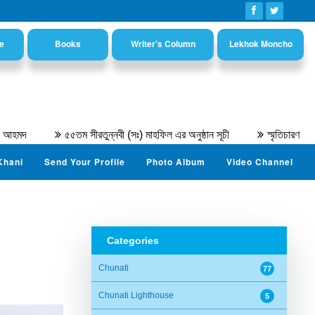
e
Books
Writer's Column
Lekhok Moncho
৫৫তম সীরতুন্নবী (সঃ) মাহফিল এর অনুষ্ঠান সূচী
স্মৃতিচারণ : অধ্যাপক ড. 
Khani
Send Your Profile
Photo Album
Video Channel
Categories
Chunati
77
Chunati Lighthouse
5