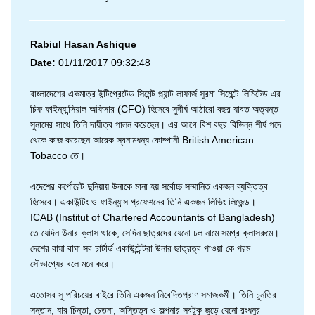
Rabiul Hasan Ashique
Date:
01/11/2017 09:32:48
বাংলাদেশের একমাত্র ইন্টিগ্রেটেড সিমেন্ট প্ল্যান্ট লাফার্জ সুরমা সিমেন্টে লিমিটেড এর
চিফ ফাইন্যান্সিয়াল অফিসার (CFO) হিসেবে সুদীর্ঘ আঠারো বছর যাবত অত্যন্ত
সুনামের সাথে তিনি দায়ীত্ব পালন করেছেন। এর আগে বিশ বছর বিভিন্ন শীর্ষ পদে
থেকে কাজ করেছেন আরেক স্বনামধন্য কোম্পানী British American
Tobacco তে।
এদেশের কর্পোরেট দুনিয়ায় উনাকে মানা হয় সর্বোচ্চ সম্মানিত একজন ব্যক্তিত্ব
হিসেবে। একাউন্টিং ও ফাইন্যান্স প্রফেশনের তিনি একজন লিভিং লিজেন্ড।
ICAB (Institut of Chartered Accountants of Bangladesh)
তে যেদিন উনার ক্লাস থাকে, সেদিন ছাত্রদের যেনো ঢল নামে সমগ্র ক্লাসরুমে।
দেশের বাঘা বাঘা সব চার্টার্ড একাউন্টেন্টরা উনার ছাত্রত্ব পাওয়া কে পরম
সৌভাগ্যের বলে মনে করে।
এতোসব সু পরিচয়ের বাইরে তিনি একজন নিবেদিতপ্রাণ সমাজকর্মী। তিনি চুনতির
সন্তান, যার চিন্তা, চেতনা, অস্তিত্ব ও কল্পনার সবটুকু জুড়ে যেনো রংধনুর