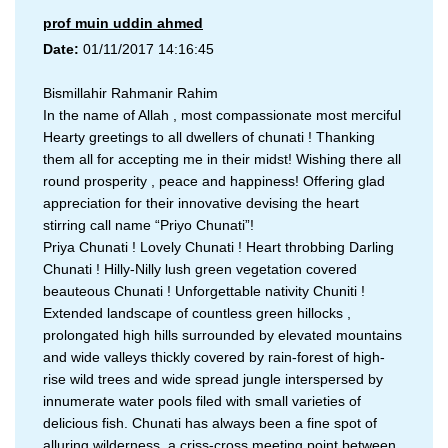
prof muin uddin ahmed
Date:
01/11/2017 14:16:45
Bismillahir Rahmanir Rahim
In the name of Allah , most compassionate most merciful
Hearty greetings to all dwellers of chunati ! Thanking
them all for accepting me in their midst! Wishing there all
round prosperity , peace and happiness! Offering glad
appreciation for their innovative devising the heart
stirring call name “Priyo Chunati”!
Priya Chunati ! Lovely Chunati ! Heart throbbing Darling
Chunati ! Hilly-Nilly lush green vegetation covered
beauteous Chunati ! Unforgettable nativity Chuniti !
Extended landscape of countless green hillocks ,
prolongated high hills surrounded by elevated mountains
and wide valleys thickly covered by rain-forest of high-
rise wild trees and wide spread jungle interspersed by
innumerate water pools filed with small varieties of
delicious fish. Chunati has always been a fine spot of
alluring wilderness, a criss-cross meeting point between