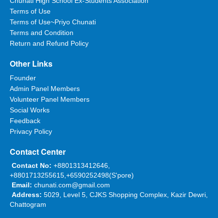
Chunati High School Ex-Students Association
writing about our soil Chunati.\n\nMost welcome sir,for
Terms of Use
your the first post on the wall of Priyo Chunati
Terms of Use~Priyo Chunati
Forum.\n\nI also want to say thanks the designers of
Terms and Condition
chunati.com for creating such a forum through which we
Return and Refund Policy
are able to touch many of our legend,honoured persons.
Other Links
Abdul alim
Founder
Admin Panel Members
Date:
01/11/2017 16:57:17
Volunteer Panel Members
Social Works
আলহামদুলিল্লাহ,আগামী শনিবার ৪ ঠা নভেম্বর,২০১৭ চুনতি উচ্চ বিদ্যালয়,ব্যাচ
Feedback
৯৭ এর থেকে গরীব ও মেধাবী এস,এস,সি পরীক্ষার্থীদের ফর্মফিলাপের কার্যক্রম
Privacy Policy
সফলভাবে সমপন্ন করার কাজ আনোয়ার কামাল,সম্মানিত জেলা পরিষদ সদস্যর
সহযোগিতায় চলবে।
Contact Center
Contact No:
+8801313412646,
+8801713255615,+6590252498(S'pore)
Hafekz ahmed sayed
Email:
chunati.com@gmail.com
Date:
01/11/2017 17:06:07
Address:
5029, Level 5, CJKS Shopping Complex, Kazir Dewri,
Chattogram
আলহামদুলিল্লাহ ফর অল