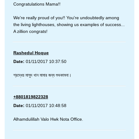
Congratulations Mama!!
We're really proud of you!! You're undoubtedly among
the living lighthouses, showing us examples of success...
A zillion congrats!
Rashedul Hoque
Date:
01/11/2017 10:37:50
শ্রদ্ধেয় মাসুদ খান মামার জন্য শুভকামনা।
+8801819822328
Date:
01/11/2017 10:48:58
Alhamdulillah Valo Hwk Nota Office.