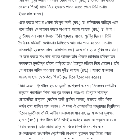
তাঁর ২য় পুত্র হযরত মাওলানা ছৈয়দ আহমদ (রহ.) ( হযরত শাহ ছাহেব
কেবলার পিতা) সাথে নিয়ে হজব্রত পালন করতে গেলে তিনি তথায়
ইন্তেকাল করেন।
এতে হযরত শাহ মাওলানা ইউসুফ আলী (রহ.) ‘র’ জমিদারের দায়িত্ব এসে
পড়ে তাঁরই ১ম সন্তান হযরত মাওলানা ফয়েজ আহমদ (রহ.) ‘র’ উপর।
চুনতীসহ এলাকায় সর্বমহলে তিনি শ্রদ্ধার পাত্র, মুরব্বি ছিলেন, তিনি
পৈত্রিক জমিদারী দেখাশুনার নিমিত্তে আরাকান গমন করতেন। তথায়
আজমগড়ী হযরতের সাথে মোলাকাত হয়। এতে তাঁর হাতে মুরিদ হয়ে যান।
সে হতে হযরত মাওলানা ফয়েজ আহমদ তাঁর পীরকে চট্টগ্রাম তরিক্বতের
সফরকালে চুনতীস্থ তাঁদের বাড়িতে তথা ইউসুফ মঞ্জিলে নিয়ে যেতেন। তাঁর
১ম সন্তান হাকিম মাওলানা শাহ মুনীর আহমদ (রহ.)। হযরত মাওলানা
ফয়েজ আহমদ ১৯৩০/৩১ খ্রিস্টাব্দের দিকে ইন্তেকাল করেন।
তিনি ১৮৯৭ খ্রিস্টাব্দে ২৬ মে চুনতী জন্মগ্রহণ করেন। নিজেদের দেউড়ীর
মক্তবে প্রাথমিক শিক্ষা সমাপ্ত করেন। অতঃপর চট্টগ্রাম শহরস্থ
মোহসেনিয়া মাদ্রাসা (বর্তমান হাজী মুহসিন কলেজ) উচ্চতর ধর্মীয় শিক্ষা
অর্জন তথা ফাজিল পাস করেন। ঐ সময় ঐ মোহসেনিয়া মাদ্রাসার প্রিন্সিপল
ছিলেন চুনতীস্থ তাঁরই আত্মীয় স্বনামধন্য খান বাহাদুর মাওলানা মুহাম্মদ
হাসান (রহ.)। পরবর্তীতে তিনি তাঁরই একমাত্র কন্যা আনজুমান আরাকে
বিবাহ করেন। মোহসেনিয়া মাদ্রাসা থেকে শিক্ষা জীবন শেষ করে
উপমহাদেশের তৎকালীন শ্রেষ্ঠকারী মাওলানা মুহাম্মদ ইব্রাহীমের কাছে