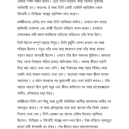
কেরাত শিক্ষা অর্জন করেন। এতে তিনি বিখ্যাত কারী হিসেবে সুনামের
অধিকারী হন। অতঃপর ঐ সময় তিনি একটি হেকিমি প্রতিষ্ঠান থেকে
ইউনানী ও তিব্বিয়া শাস্ত্রে প্রশিক্ষণ লাভ করেন।
কর্মজীবনের বেশির ভাগ সময় তিনি আকিয়াব কাটান। সেখানে বাপ দাদার
জমিদারী দেখাশুনা এবং কাজী হিসেবে দায়িত্ব পালন করেন। তৎসাথে
সেখানকার শাহী জামে মসজিদের খতিবের দায়িত্বও তাঁর উপর ছিল।
তিনি ছিলেন সম্পূর্ণ প্রচার বিমুখ। তিনি বুর্জুগী গোপন রাখতে সব সময়
সক্রিয় ছিলেন। তবুও তাঁর খবর যারা জানতেন তারা তাঁর কাছে বায়েত
গ্রহণ করতে আগ্রহী ছিলেন। এভাবে তাঁর ছিল অসংখ্য মুরিদান। জনতার
ভিড় থেকে নিজেকে সরিয়ে রাখার অভিপ্রায় তাঁর। অবসর জীবনে বড়সি
দিয়ে মাছ ধরতে দেখা যেত বেশি। মাছ শিকারের সময় প্রায় যিকির দোয়া
তজবি পাঠে মশগুল থাকতে দেখা যেত। অত্যন্ত সহজ-সরল জীবন যাপনে
অভ্যস্ত। এ মহান সাধককে পর মুখাপেক্ষী হতে দেখা যায়নি কখনও। তাঁর
আচার আচরণ ছিল খুবই মধুর এবং জীবন কাটাতেন সব সময় হাস্যেজ্জ্বোল
শালীন, রসিকতার মধ্য দিয়ে।
কর্মজীবনে তিনি বেশ কিছু সময় চুনতী হাকিমিয়া আলীয়া মাদরাসার কারীর পদ
অলংকৃত করেন। সে সময় চট্টগ্রামের বাঘা বাঘা আলেম তাঁর নিকট কেরাত
শিখতে দেখা যেত। তিনি একজন বড় মাপের হেকিম হিসেবে প্রসিদ্ধ
ছিলেন। তিব্বিয়া ও ইউনানী শাস্ত্রে ভাল দখল ছিল। নিজ বাড়িতে প্রস্তুত
করেন দামী উপকারী সব ঔষধ। শেষ জীবনে মহান আল্লাহপাকের