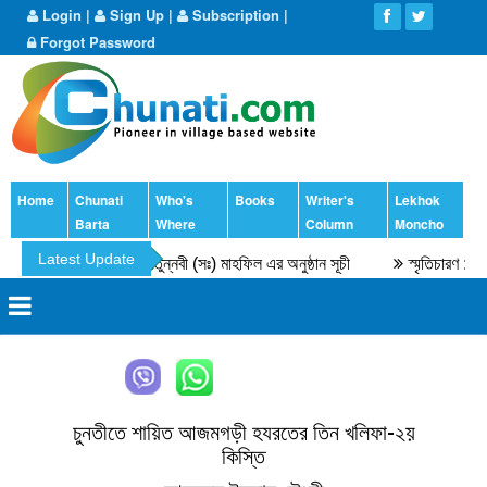
Login
|
Sign Up
|
Subscription
|
Forgot Password
Home
Chunati
Who's
Books
Writer's
Lekhok
Barta
Where
Column
Moncho
Latest Update
মদ
৫৫তম সীরতুন্নবী (সঃ) মাহফিল এর অনুষ্ঠান সূচী
স্মৃতিচারণ : অধ্
চুনতীতে শায়িত আজমগড়ী হযরতের তিন খলিফা-২য়
কিস্তি