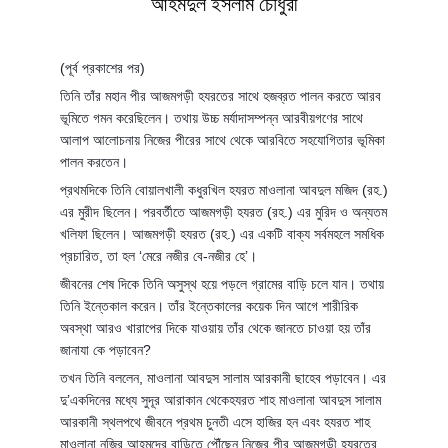
আহমদুল ইসলাম চৌধুরী
(পূর্ব প্রকাশের পর)
তিনি তাঁর মহান পীর আজমগড়ী হযরতের সাথে হজব্রত পালন করতে আরব
ভূমিতে গমন করেছিলেন। তথায় উচ্চ মর্যাদাসম্পন্ন আরবীয়গণের সাথে
আলাপ আলোচনায় নিজের পীরের সাথে থেকে আরবিতে সহযোগিতার ভূমিকা
পালন করতেন।
প্রথমদিকে তিনি বোয়ালখালী কধুরখিল হযরত মাওলানা আবদুল মজিদ (রহ.)
এর মুরীদ ছিলেন। পরবর্তীতে আজমগড়ী হযরত (রহ.) এর মুরিদ ও অন্যতম
খলিফা ছিলেন। আজমগড়ী হযরত (রহ.) এর একটি বাক্য সর্বমহলে সমধিক
প্রচারিত, তা হল ‘মেরে নজীর বে-নজীর হে’।
জীবনের শেষ দিকে তিনি অসুস্থ হয়ে পড়লে গ্রামের বাড়ি চলে যান। তথায়
তিনি ইন্তেকাল করেন। তাঁর ইন্তেকালের কয়েক দিন আগে শারীরিক
অবস্থা আরও খারাপের দিকে যাওয়ায় তাঁর থেকে জানতে চাওয়া হয় তাঁর
জানাযা কে পড়াবেন?
তখন তিনি বললেন, মাওলানা আবদুস সালাম আরকানী ছাহেব পড়াবেন। এর
দু’একদিনের মধ্যে সুদূর আরাকান থেকেহযরত শাহ মাওলানা আবদুস সালাম
আরকানী স্থলপথে জীবনে প্রথম চুনতী এসে হাজির হন এবং হযরত শাহ
মাওলানা নজির আহমদের বাড়িতে পৌঁছেন নিজের পীর আজমগড়ী হযরতের