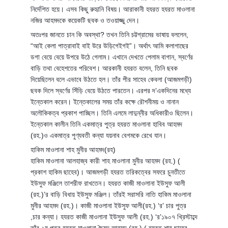
নির্দেশিত হয়ে। এসব কিছু রুহৃানি বিষয়। আরাকানী হযরত হযরত মাওলানা
নজির আহমদকে কয়েকটি ছবক ও তওয়াজ্জু দেন।
অতঃপর জানতে চান কি অবস্থা? তখন তিনি চট্টগ্রামের ভাষায় বললেন,
“আই কেলা পাত্রাবাই বাই উরে উড়িগেইগই”। অর্থাৎ আমি কলাগাছের
ডগা বেয়ে বেয়ে উপরে উঠে গেলাম। এখানে দেখতে পেলাম বাগান, স্বর্ণের
বাড়ি তথা বেহেশতের পরিবেশ। আরকানী হযরত বলেন, তিনি ছবক
দিয়েছিলেন বলে এভাবে উঠতে হল। তাঁর পীর সাহেব কেবলা (আজমগড়ী)
ছবক দিলে স্বর্ণের সিঁড়ি বেয়ে উঠতে পারতেন। এরপর দ’একদিনের মধ্যে
ইন্তেকাল করেন। ইন্তেকালের সময় তাঁর কক্ষে রৌশনীময় ও নানান
অলৌকিকত্ব প্রকাশ পাচ্ছিল। তিনি এলমে লাদুন্নীর অধিকারীও ছিলেন।
ইন্তেকাল কালীন তিনি একমাত্র পুত্র হযরত মাওলানা হাবিব আহমদ
(রহ.)ও একমাত্র পুণ্যবতী কন্যা যয়নাব বেগমকে রেখে যান।
হাকিম মাওলানা শাহ মুনীর আহমদ(রহ)
হাকিম মাওলানা আলহাজ্ব কারী শাহ মাওলানা মুনীর আহমদ (রহ.) (
প্রকাশ হাকিম ছাহেব)। আজমগড়ী হযরত তরিকত্বের সফরে চুনতীতে
ইউসুফ মঞ্জিলে তাশরীফ রাখতেন। হযরত কাজী মাওলানা ইউসুফ আলী
(রহ.)’র বাড়ি বিধায় ইউসুফ মঞ্জিল। তাঁরই সরাসরি নাতি হাকিম মাওলানা
মুনীর আহমদ (রহ.)। কাজী মাওলানা ইউসুফ আলী(রহ.) ‘র’ চার পুত্র
,চার কন্যা। হযরত কাজী মাওলানা ইউসুফ আলী (রহ.) ‘র’১৯০৭ খ্রিস্টাব্দে