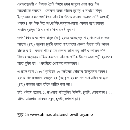
এবাদতবন্দেগী ও নিজস্ব তৈরি ঔষধে দুস্থ মানুষের সেবা করে দিন
অতিবাহিত করতেন। এলাকার ঘরের কাছের মুরব্বি ও সাধারণ মানুষ
ইন্তেকাল করলে ওয়ারিশরা তাঁর ইমামতিতে জানাযা পড়াতে বেশি আগ্রহী
থাকত। সব দিক দিয়ে সৎ,ধার্মিক,আল্লাহওয়ালা একজন গ্রহণযোগ্য
সম্মানি ব্যক্তি হিসেবে তাঁর ছিল যথেষ্ঠ সুনাম।
জগৎ বিখ্যাত আশেকে রাসূল (স.) হযরত আলহাজ্ব শাহ মাওলানা হাফেজ
আহমদ (রহ.) প্রকাশ চুনতী হযরত শাহ ছাহেব কেবলা ছিলেন তাঁর আপন
চাচাত ভাই। হযরত শাহ ছাহেব কেবলা তাঁকে বড় ভাই ও কামেল অলি
হিসেবে অত্যন্ত ভক্তি করতেন, তাঁর প্রাথমিক জীবনে আজমগড়ী হযরতের
হাতে মুরিদ হন। পরবর্তীতে খেলাফত লাভকরেন।
এ মহান অলি ১৯৮১ খ্রিস্টাব্দে ২৬ অক্টোবর সোমবার ইন্তেকাল করেন।
হযরত শাহ মাওলানা ফজলুল হক (রহ.) ও হযরত মাওলানা নজির আহমদ
(রহ.) কবরের পাশে তাঁকে শায়িত করা হয়।
তাঁর খলিফা হচ্ছেন: ১. মাওলানা সাইফুদ্দিন সিদ্দিকী, চুনতী, লোহাগাড়া। ২.
হাকিম মাওলানা আবদুস সবুর, চুনতী, লোহাগাড়া।
সুত্র ঃ www.ahmadulislamchowdhury.info