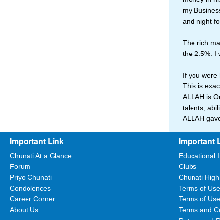
my Business
and night fo
The rich man
the 2.5%. I w
If you were
This is exac
ALLAH is Ou
talents, abil
ALLAH gave 
ALLAH gave 
Important Link
Important 
Giving 2.5% 
Chunati At a Glance
Educational I
Forum
Clubs
Dont forget
Priyo Chunati
Chunati High
Condolences
Terms of Use
Career Corner
Terms of Use
Dr. Faruq
About Us
Terms and Co
Date:
03/06