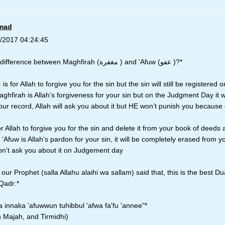
mad
/2017 04:24:45
*What’s the difference between Maghfirah (مغفرة ) and 'Afuw (عفو )?*
is for Allah to forgive you for the sin but the sin will still be registered
ghfirah is Allah’s forgiveness for your sin but on the Judgment Day it wi
our record, Allah will ask you about it but HE won’t punish you because o
or Allah to forgive you for the sin and delete it from your book of deeds as
‘Afuw is Allah’s pardon for your sin, it will be completely erased from y
on’t ask you about it on Judgement day
 our Prophet (salla Allahu alaihi wa sallam) said that, this is the best 
Qadr:*
 innaka 'afuwwun tuhibbul 'afwa fa'fu 'annee"*
 Majah, and Tirmidhi)