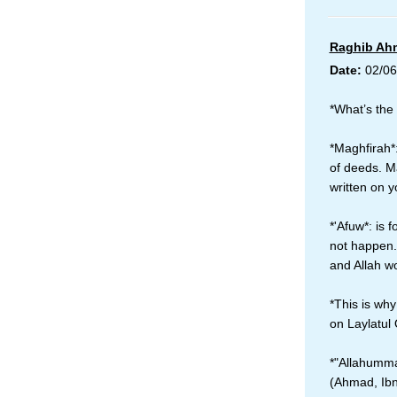
Raghib Ah
Date:
02/06
*Maghfirah*: 
of deeds. Ma
written on y
*'Afuw*: is f
not happen. 
and Allah w
*This is why
on Laylatul 
*"Allahumma
(Ahmad, Ibn