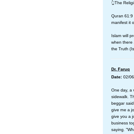
👆The Relig
Quran 61:9 –
manifest it 
Islam will p
when there 
the Truth (I
Dr. Faruq
Date:
02/06
One day, a 
sidewalk. T
beggar said,
give me a jo
give you a j
business to
saying. "Wha