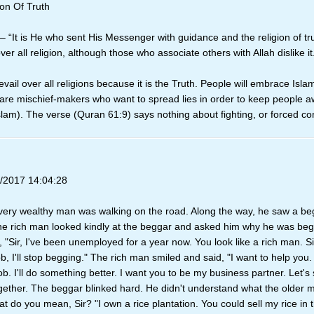
ion Of Truth
 “It is He who sent His Messenger with guidance and the religion of tru
over all religion, although those who associate others with Allah dislike it
revail over all religions because it is the Truth. People will embrace Isl
are mischief-makers who want to spread lies in order to keep people 
slam). The verse (Quran 61:9) says nothing about fighting, or forced co
/2017 14:04:28
very wealthy man was walking on the road. Along the way, he saw a be
he rich man looked kindly at the beggar and asked him why he was beg
 "Sir, I've been unemployed for a year now. You look like a rich man. Sir,
b, I'll stop begging." The rich man smiled and said, "I want to help you. 
ob. I'll do something better. I want you to be my business partner. Let's 
gether. The beggar blinked hard. He didn't understand what the older
t do you mean, Sir? "I own a rice plantation. You could sell my rice in 