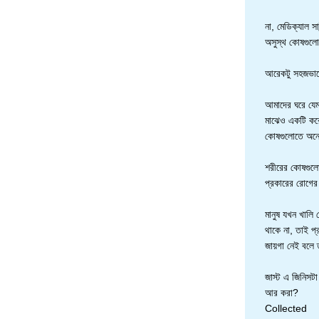
না, মেডিক্যাল 
অসুস্থ কোষগুলো
আরেকটু সহজভাব
আমাদের ঘরে যেম
মাঝেও একটি করে
কোষগুলোতে অনে
শরীরের কোষগুলো 
প্রকারের রোগের
মানুষ যখন খালি
থাকে না, তাই প
জায়গা নেই বলে 
জাস্ট এ জিনিসট
আর করা?
Collected