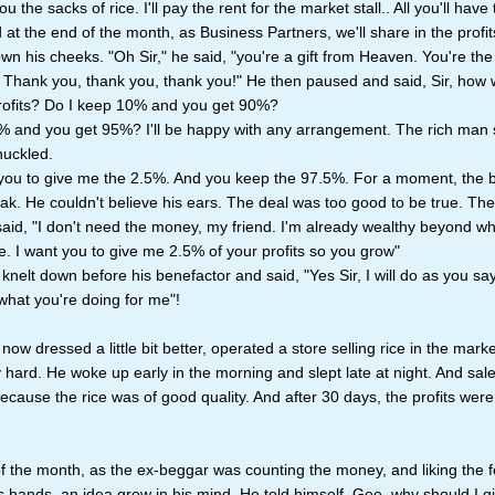
you the sacks of rice. I'll pay the rent for the market stall.. All you'll have 
 at the end of the month, as Business Partners, we'll share in the profit
own his cheeks. "Oh Sir," he said, "you're a gift from Heaven. You're th
 Thank you, thank you, thank you!" He then paused and said, Sir, how w
profits? Do I keep 10% and you get 90%?
% and you get 95%? I'll be happy with any arrangement. The rich man 
uckled.
 you to give me the 2.5%. And you keep the 97.5%. For a moment, the 
ak. He couldn't believe his ears. The deal was too good to be true. Th
said, "I don't need the money, my friend. I'm already wealthy beyond w
. I want you to give me 2.5% of your profits so you grow"
nelt down before his benefactor and said, "Yes Sir, I will do as you say
 what you're doing for me"!
ow dressed a little bit better, operated a store selling rice in the mark
hard. He woke up early in the morning and slept late at night. And sal
because the rice was of good quality. And after 30 days, the profits were
f the month, as the ex-beggar was counting the money, and liking the f
 hands, an idea grew in his mind. He told himself, Gee, why should I g