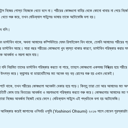
সাইন্স নিজের গোস্ত নিজেকে খেতে বলে না। শরীরের কোষগুলো বাহির থেকে কোনো খাবার না পেয়ে নিজ
 খেতে শুরু করে, তখন মেডিক্যাল সাইন্সের ভাষায় তাকে অটোফেজি বলা হয়।
ে বলি।
ন ডাস্টবিন থাকে, অথবা আমাদের কম্পিউটারে যেমন রিসাইকেল বিন থাকে, তেমনি আমাদের শরীরের প্
 ডাস্টবিন আছে। সারা বছর শরীরের কোষগুলো খুব ব্যস্ত থাকার কারণে, ডাস্টবিন পরিষ্কার করার স
ক আবর্জনা ও ময়লা জমে যায়।
যদি নিয়মিত তাদের ডাস্টবিন পরিষ্কার করতে না পারে, তাহলে কোষগুলো একসময় নিষ্ক্রিয় হয়ে শরীরে 
 উৎপন্ন করে। ক্যান্সার বা ডায়াবেটিসের মত অনেক বড় বড় রোগের শুরু হয় এখান থেকেই।
 পেটে থাকে, তখন শরীরের কোষগুলো অনেকটা বেকার হয়ে পড়ে। কিন্তু তারা তো আর আমাদের মত অ
্রতিটি কোষ তার ভিতরের আবর্জনা ও ময়লাগুলো পরিষ্কার করতে শুরু করে। কোষগুলোর আমাদের মত আ
তারা নিজের আবর্জনা নিজেই খেয়ে ফেলে। মেডিক্যাল সাইন্সে এই পদ্ধতিকে বলা হয় অটোফেজি।
া আবিষ্কার করেই জাপানের ওশিনরি ওসুমি (Yoshinori Ohsumi) ২০১৬ সালে নোবেল পুরস্কারটা