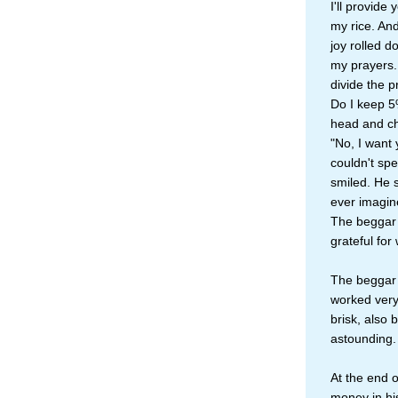
I'll provide 
my rice. And
joy rolled d
my prayers.
divide the 
Do I keep 5
head and ch
"No, I want
couldn't spe
smiled. He 
ever imagine
The beggar k
grateful for
The beggar n
worked very 
brisk, also 
astounding.
At the end o
money in his