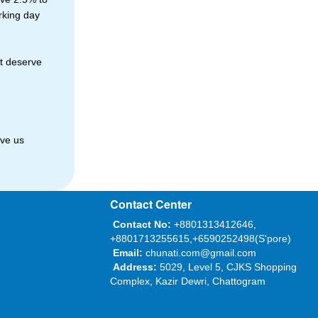
rking day
't deserve
ave us
Contact Center
Contact No:
+8801313412646,
+8801713255615,+6590252498(S'pore)
Email:
chunati.com@gmail.com
Address:
5029, Level 5, CJKS Shopping
Complex, Kazir Dewri, Chattogram