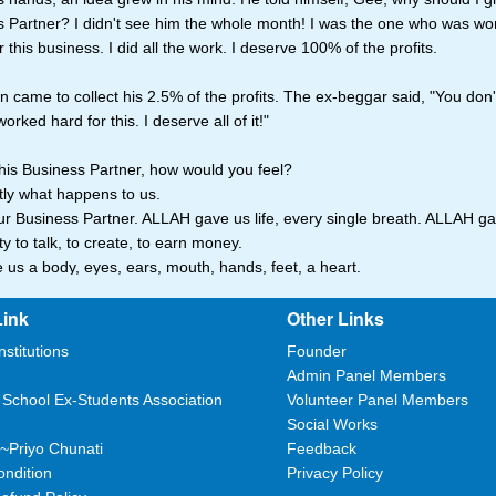
 Partner? I didn't see him the whole month! I was the one who was wo
r this business. I did all the work. I deserve 100% of the profits.
 came to collect his 2.5% of the profits. The ex-beggar said, "You don
orked hard for this. I deserve all of it!"
 his Business Partner, how would you feel?
tly what happens to us.
r Business Partner. ALLAH gave us life, every single breath. ALLAH g
ity to talk, to create, to earn money.
us a body, eyes, ears, mouth, hands, feet, a heart.
us a mind, imagination, emotions, reasoning, language.
Link
Other Links
(or 'ZAKAAT') is an expression of gratitude and love.
nstitutions
Founder
Admin Panel Members
 to give back what u owe!
 School Ex-Students Association
Volunteer Panel Members
Social Works
~Priyo Chunati
Feedback
ndition
Privacy Policy
/2017 10:09:55