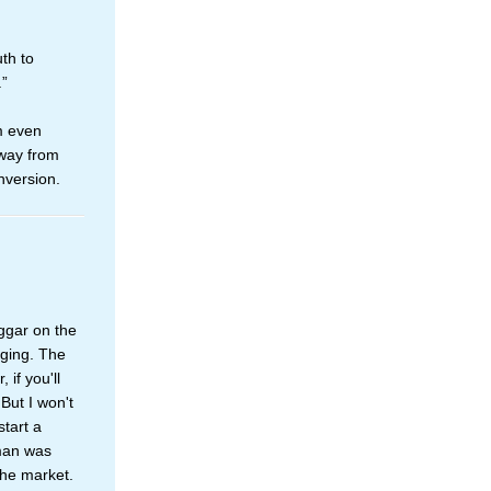
th to
.”
am even
away from
nversion.
ggar on the
ging. The
 if you'll
But I won't
start a
 man was
the market.