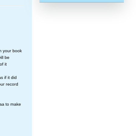
 on your book
ll be
f it
 if it did
our record
Duaa to make