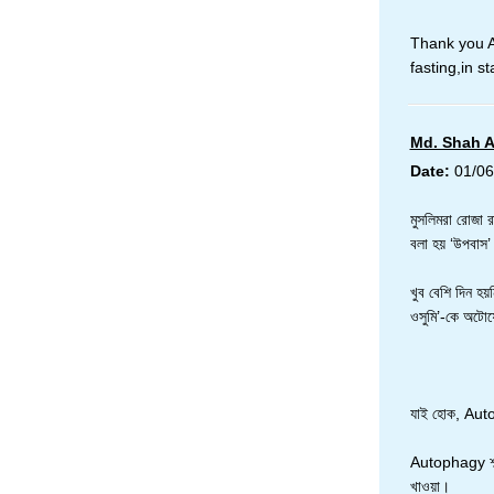
Thank you Ab
fasting,in s
Md. Shah 
Date:
01/06
মুসলিমরা রোজা র
বলা হয় ‘উপবাস’
খুব বেশি দিন হয়
ওসুমি’-কে অটোফ
যাই হোক, Aut
Autophagy শব্দ
খাওয়া।