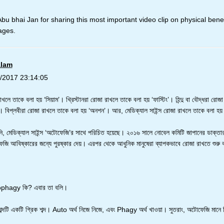
u bhai Jan for sharing this most important video clip on physical benef
tages.
Alam
/2017 23:14:05
াখলে তাকে বলা হয় ‘সিয়াম’। খ্রিস্টানরা রোজা রাখলে তাকে বলা হয় ‘ফাস্টিং’। হিন্দু বা বৌদ্ধরা রোজ
। বিপ্লবীরা রোজা রাখলে তাকে বলা হয় ‘অনশন’। আর, মেডিক্যাল সাইন্স রোজা রাখলে তাকে বলা হ
নি, মেডিক্যাল সাইন্স ‘অটোফেজি’র সাথে পরিচিত হয়েছে। ২০১৬ সালে নোবেল কমিটি জাপানের ডাক্তা
েজি আবিষ্কারের জন্যে পুরষ্কার দেয়। এরপর থেকে আধুনিক মানুষেরা ব্যাপকভাবে রোজা রাখতে শুরু
ophagy কি? এবার তা বলি।
টি একটি গ্রিক শব্দ। Auto অর্থ নিজে নিজে, এবং Phagy অর্থ খাওয়া। সুতরাং, অটোফেজি মানে 