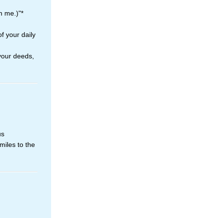
n me.)"*
f your daily
your deeds,
us
miles to the