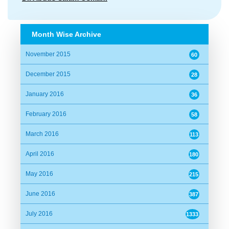
Date:
01/10/2016 18:24:11
Month Wise Archive
Very happy birthday Saiful Chacha.
November 2015
60
Dr. Faruq
December 2015
28
Date:
01/10/2016 18:28:07
January 2016
36
Aameeeeeeeeen!
February 2016
58
March 2016
113
Mohammad Sajjad Khan
April 2016
180
Date:
01/10/2016 19:00:56
May 2016
215
Happy birthday to Saiful mama,wishing every happiness
in days ahead. Sajjad
June 2016
387
July 2016
1333
Ridwayn