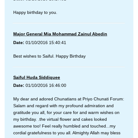
Happy birthday to you.
Major General Mia Mohammad Zainul Abedin
Date:
01/10/2016 15:40:41
Best wishes to Saiful. Happy Birthday
Saiful Huda Siddiquee
Date:
01/10/2016 16:46:00
My dear and adored Chunatians at Priyo Chunati Forum:
Salam and regard with my profound admiration and
gratitude you all, for your care for and warm wishes on
my birthday. .the virtual flower and cakes looked
awesome too! Feel really humbled and touched...my
cordial gratefulness to you all. Almighty Allah may bless