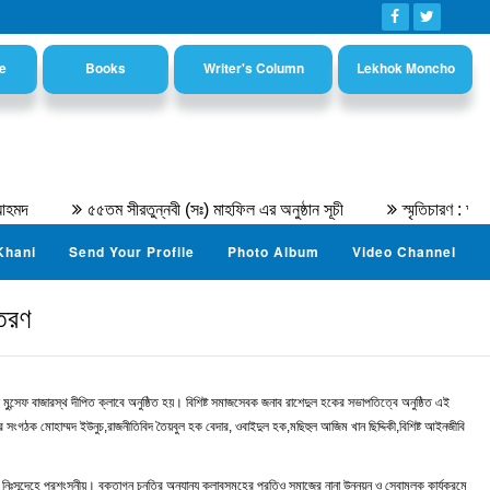
e
Books
Writer's Column
Lekhok Moncho
৫৫তম সীরতুন্নবী (সঃ) মাহফিল এর অনুষ্ঠান সূচী
স্মৃতিচারণ : অধ্যাপক ড. নি
Khani
Send Your Profile
Photo Album
Video Channel
িতরণ
 মুন্সেফ বাজারস্থ দীপিত ক্লাবে অনুষ্ঠিত হয়। বিশিষ্ট সমাজসেবক জনাব রাশেদুল হকের সভাপতিত্বে অনুষ্ঠিত এই
ের সংগঠক মোহাম্মদ ইউনুচ,রাজনীতিবিদ তৈয়বুল হক বেদার, ওবাইদুল হক,মছিহুল আজিম খান ছিদ্দিকী,বিশিষ্ট আইনজীবি
সন্দেহে প্রশংসনীয়। বক্তাগন চুনতির অন্যান্য ক্লাবসমূহের প্রতিও সমাজের নানা উন্নয়ন ও সেবামূলক কার্যক্রমে