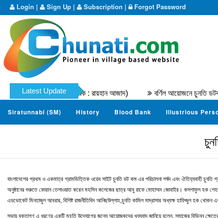
Login
|
Sign Up
|
Subscription
|
Forgot Password
Latest Update
মদ নাযের । (মূল লেখক : রায়হান আজাদ)
বর্ণিল আয়োজনে চুনতি ডটকম ম্যারাথন 
Siratunnabi (SM)
History
Blood Bank
Illustrious Pers
চুন
বাংলাদেশের প্রথম ও একমাত্র গ্রামভিত্তিক ওয়েব সাইট চুনতি ডট কম এর পরিচালনা পর্ষদ এবং ঐতিহ্যবাহী চুনতি গ্রা
অনুষ্ঠানের শুরুতে কোরান তেলাওয়াত করেন মহসিন কলেজের ছাত্র আবু রাফে মোহাম্মদ জোবাইর। কসশাফুল হক শেহজাদের স
এডভোকেট মিনহাজুল আবরার, বিশিষ্ট রাজনীতিবিদ আনিছউল্লাহ,চুনতি কামিল মাদ্রাসার অধ্যক্ষ হাফিজুল হক খোকন এ
সভায় বক্তাগণ এ ধরণের একটি মহতি উদ্যোগের জন্যে আয়োজকদের ধন্যবাদ জানিয়ে বলেন, সমাজের বিভিন্ন ক্ষেত্রে যেখ