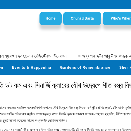
Home
Chunati Barta
Who's Wher
২০২৫-এর রেজিস্ট্রেশন উদ্বোধন
অধ্যাপক ডক্টর আবু উমর ফারূক আহমদ
on
Events & Happening
Gardens of Remembrance
Sher 
তি ডট কম এবং সিনার্জি ক্লাবের যৌথ উদ্যেগে শীত বস্ত্র ব
মের অন্যতম সামাজিক সংগঠন সিনার্জি ক্লাবের যৌথ উদ্যেগে শীত বস্ত্র বিতরণ কর্মসূচী ৪ঠা ডিসেম্বর’১৫ইং তারিখ চুনতি
ার্বিক পরিচালনায় অনুষ্ঠিত সভায় বক্তব্য রাখেন সিনার্জি ক্লাবের সাধারণ সম্পাদক মোহাম্মদ ইব্রাহীম, দীপিত ক্লাব
বং চুনতি মহিলা কলেজের সাবেক অধ্যক্ষ দীন মোহাম্মদ মানিক।
ানে যুব সমাজ নৈতিক অবক্ষয়ের দিকে পতিত হচ্ছে সেখানে চুনতি ডট কম ও সিনার্জি ক্লাবের যুব সদস্যদের এ উদ্যোগ নিঃ