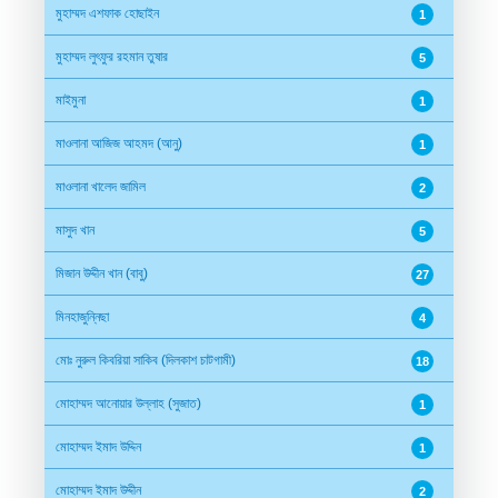
মুহাম্মদ এশফাক হোছাইন
1
মুহাম্মদ লুৎফুর রহমান তুষার
5
মাইমুনা
1
মাওলানা আজিজ আহমদ (আনু)
1
মাওলানা খালেদ জামিল
2
মাসুদ খান
5
মিজান উদ্দীন খান (বাবু)
27
মিনহাজুন্নিছা
4
মোঃ নুরুল কিবরিয়া সাকিব (দিলকাশ চাটগামী)
18
মোহাম্মদ আনোয়ার উল্লাহ (সুজাত)
1
মোহাম্মদ ইমাদ উদ্দিন
1
মোহাম্মদ ইমাদ উদ্দীন
2