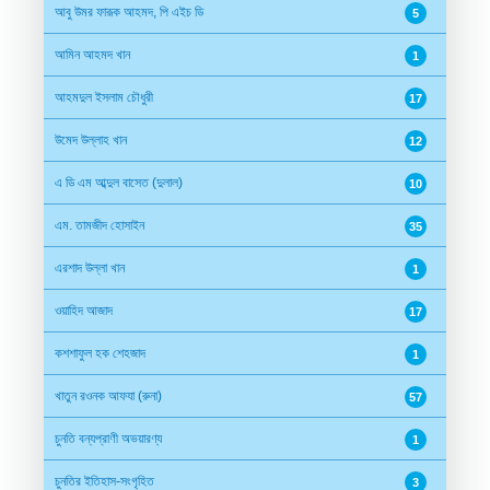
আবু উমর ফারূক আহমদ, পি এইচ ডি
5
আমিন আহমদ খান
1
আহমদুল ইসলাম চৌধুরী
17
উমেদ উল্লাহ খান
12
এ ডি এম আব্দুল বাসেত (দুলাল)
10
এম. তামজীদ হোসাইন
35
এরশাদ উল্লা খান
1
ওয়াহিদ আজাদ
17
কশশাফুল হক শেহজাদ
1
খাতুন রওনক আফযা (রুনা)
57
চুনতি বন্যপ্রাণী অভয়ারণ্য
1
চুনতির ইতিহাস-সংগৃহিত
3