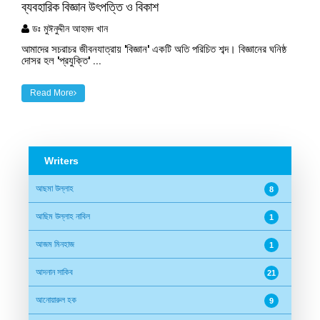
ব্যবহারিক বিজ্ঞান উৎপত্তি ও বিকাশ
ডঃ মুঈনুদ্দীন আহমদ খান
আমাদের সচরাচর জীবনযাত্রায় 'বিজ্ঞান' একটি অতি পরিচিত শব্দ। বিজ্ঞানের ঘনিষ্ঠ
দোসর হল 'প্রযুক্তি' ...
Read More
Writers
আছমা উল্লাহ
8
আছিম উল্লাহ নাবিল
1
আজম মিনহাজ
1
আদনান সাকিব
21
আনোয়ারুল হক
9