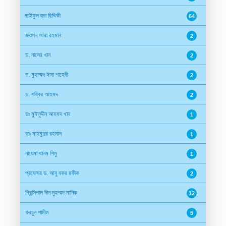
ছাইফুল হুদা ছিদ্দিকী
64
জওশন আরা রহমান
2
ড. নাসের খান
2
ড. মুহাম্মদ ঈসা শাহেদী
2
ড. শব্বির আহমদ
2
ডঃ মুঈনুদ্দীন আহমদ খান
1
ডাঃ মাহমুদুর রহমান
1
নায়েমা খানম শিমু
1
প্রফেসর ড. আবু বকর রফীক
2
প্রিন্সিপাল দীন মুহম্মদ মানিক
12
ফরচুন শামীম
5