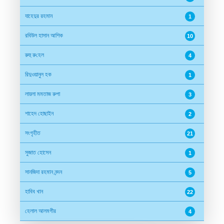
যাহেদুর রহমান
1
রবিউল হাসান আশিক
10
রুহু রু‌হেল
4
রিদুওয়ানুল হক
1
লায়লা মমতাজ রুপা
3
শাহেদ হোছাইন
2
সংগৃহীত
21
সুজাত হোসেন
1
সানজিদা রহমান নন্দন
5
হাবিব খান
22
হেলাল আলমগীর
4