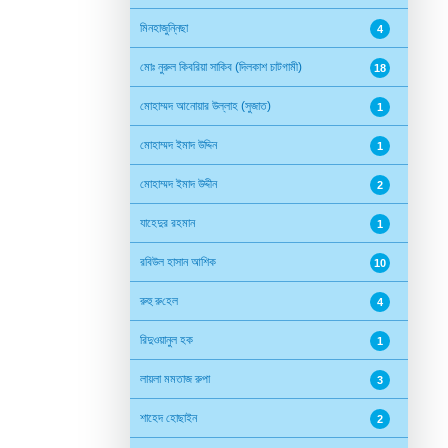
মিনহাজুন্নিছা
4
মোঃ নুরুল কিবরিয়া সাকিব (দিলকাশ চাটগামী)
18
মোহাম্মদ আনোয়ার উল্লাহ (সুজাত)
1
মোহাম্মদ ইমাদ উদ্দিন
1
মোহাম্মদ ইমাদ উদ্দীন
2
যাহেদুর রহমান
1
রবিউল হাসান আশিক
10
রুহু রু‌হেল
4
রিদুওয়ানুল হক
1
লায়লা মমতাজ রুপা
3
শাহেদ হোছাইন
2