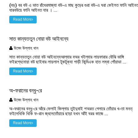
(বড়) বর বউ এ ভাত রাঁধেরমাজ্যা বউ-এ মাছ কুড়ের গুরা বউ-এ ঘরা কেইলত ফানি আইন
যারবউয়ে ফানি আইনত যার । ...
Read More
সাত কান্যততুন নোয়া বউ আইনন্যে
উমেদ উল্লাহ খান
সাত কান্যততুন নোয়া বউ আইনন্যেআল্যার বঅর খইল্যার লায়ফারার বৌঝি ভাঙ্গি
ফইরগ্যেনোয়া বউ ছাইবার লায়লাল টুকটুক্যা শাড়ী কিন্দিএক হাত লম্বা গোঁয়াডা ...
Read More
অ-ফরানের বন্ধু-রে
উমেদ উল্লাহ খান
অ-ফরানের বন্ধু-রে আঁরে ফেলাই কিল্লায় তুইদুবাই শঅরত গেলারে তোঁয়ার খ-তা মনত্
ফইলেধিকি ধিকি ফ-রান জ্বলেতোঁয়ারে ছাড়া যখন আঁই ঘরর কাজে ...
Read More