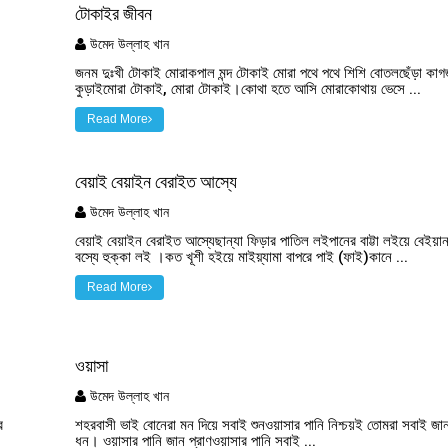
টোকাইর জীবন
উমেদ উল্লাহ খান
জনম দুঃখী টোকাই মোরাকপাল মন্দ টোকাই মোরা পথে পথে শিশি বোতলছেঁড়া কা
কুড়াইমোরা টোকাই, মোরা টোকাই।কোথা হতে আসি মোরাকোথায় ভেসে ...
Read More
বেয়াই বেয়াইন বেরাইত আস্যে
উমেদ উল্লাহ খান
বেয়াই বেয়াইন বেরাইত আস্যেছান্যা ফিড়ার পাতিল লইপানের বাট্টা লইয়ে বেইয়ান
বস্যে হুক্কা লই ।কত খূশী হইয়ে মাইয়্যামা বাপরে পাই (ফাই)কানে ...
Read More
ওয়াসা
উমেদ উল্লাহ খান
র
শহরবাসী ভাই বোনেরা মন দিয়ে সবাই শুনওয়াসার পানি নিশ্চয়ই তোমরা সবাই জা
ধন। ওয়াসার পানি জান প্রাণওয়াসার পানি সবাই ...