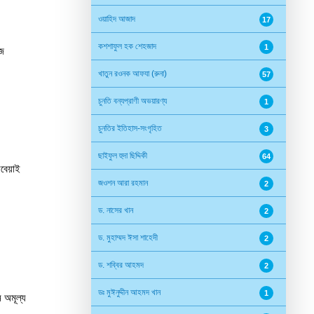
ওয়াহিদ আজাদ
17
কশশাফুল হক শেহজাদ
1
গজ
খাতুন রওনক আফযা (রুনা)
57
চুনতি বন্যপ্রাণী অভয়ারণ্য
1
চুনতির ইতিহাস-সংগৃহিত
3
ছাইফুল হুদা ছিদ্দিকী
64
বেয়াই
জওশন আরা রহমান
2
ড. নাসের খান
2
ড. মুহাম্মদ ঈসা শাহেদী
2
ড. শব্বির আহমদ
2
ডঃ মুঈনুদ্দীন আহমদ খান
1
ন অমূল্য