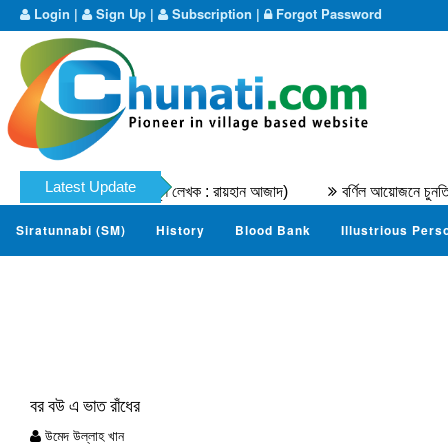
Login
|
Sign Up
|
Subscription
|
Forgot Password
Latest Update
ের মুহাম্মদ নাযের । (মূল লেখক : রায়হান আজাদ)
বর্ণিল আয়োজনে চুনতি ডটকম 
Siratunnabi (SM)
History
Blood Bank
Illustrious Pers
বর বউ এ ভাত রাঁধের
উমেদ উল্লাহ খান