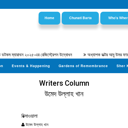
Home
Chunati Barta
Who's Wher
ম্যারাথন ২০২৫-এর রেজিস্ট্রেশন উদ্বোধন
অধ্যাপক ডক্টর আবু উমর ফারূক আহ
on
Events & Happening
Gardens of Remembrance
Sher 
Writers Column
উমেদ উল্লাহ খান
রিক্সাওয়ালা
উমেদ উল্লাহ খান