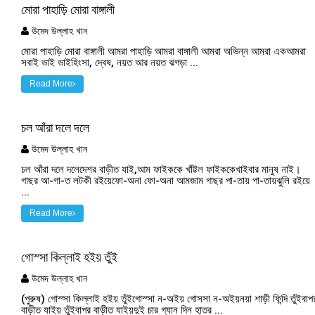
মোরা পাহাড়ি মোরা বাঙ্গালী
উমেদ উল্লাহ খান
মোরা পাহাড়ি মোরা বাঙ্গালী আমরা পাহাড়ি আমরা বাঙ্গালী আমরা অভিন্ন আমরা একআমরা
সবাই ভাই ভাইহিংসা, দ্বেষ, নয়ত আর নয়ত ঝগড়া ...
Read More
চল আঁরা দলে দলে
উমেদ উল্লাহ খান
চল আঁরা দলে দলেদেশর বাড়ীত যাই,আম ফাইককে খাঁট্টল ফাইককেখাইবার মানুষ নাই।
গাছর আ-গা-ত লটকী রইয়েফো-অনা ফো-অনা আমজাম গাছর পা-তায় পা-তায়ঝুলি রইয়ে
...
Read More
গোস্সা কিল্লাই হইয় তুঁই
উমেদ উল্লাহ খান
(পুরুষ) গোস্সা কিল্লাই হইয় তুঁইগোস্সা ন-অইয় গোসসা ন-অইয়নয়া শাড়ী ফিন্দি তুঁইবাপ
বাড়ীত যাইয় তুঁইবাপর বাড়ীত যাইয়দুই চার গ্যান দিন হাতর ...