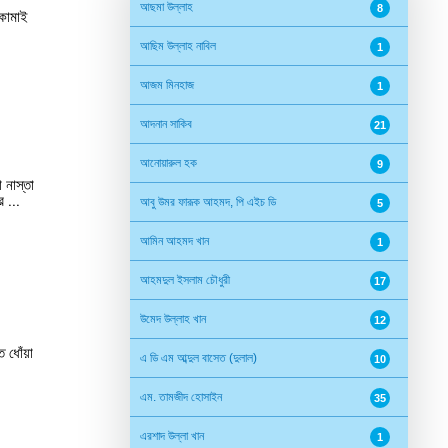
আছমা উল্লাহ
8
 কামাই
আছিম উল্লাহ নাবিল
1
আজম মিনহাজ
1
আদনান সাকিব
21
আনোয়ারুল হক
9
 নাস্তা
 ...
আবু উমর ফারূক আহমদ, পি এইচ ডি
5
আমিন আহমদ খান
1
আহমদুল ইসলাম চৌধুরী
17
উমেদ উল্লাহ খান
12
 ধোঁয়া
এ ডি এম আব্দুল বাসেত (দুলাল)
10
এম. তামজীদ হোসাইন
35
এরশাদ উল্লা খান
1