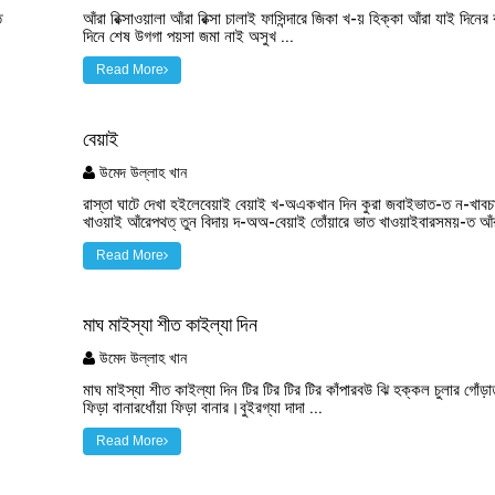
ত
আঁরা রিক্সাওয়ালা আঁরা রিক্সা চালাই ফাসিন্দারে জিকা খ-য় হিক্কা আঁরা যাই দিনের
দিনে শেষ উগগা পয়সা জমা নাই অসুখ ...
Read More
বেয়াই
উমেদ উল্লাহ খান
রাস্তা ঘাটে দেখা হইলেবেয়াই বেয়াই খ-অএকখান দিন কুরা জবাইভাত-ত ন-খাবচা
খাওয়াই আঁরেপথত্ তুন বিদায় দ-অঅ-বেয়াই তোঁয়ারে ভাত খাওয়াইবারসময়-ত আঁর
Read More
মাঘ মাইস্যা শীত কাইল্যা দিন
উমেদ উল্লাহ খান
মাঘ মাইস্যা শীত কাইল্যা দিন টির টির টির টির কাঁপারবউ ঝি হক্কল চুলার গোঁড়াত
ফিড়া বানারধোঁয়া ফিড়া বানার।বুইরগ্যা দাদা ...
Read More