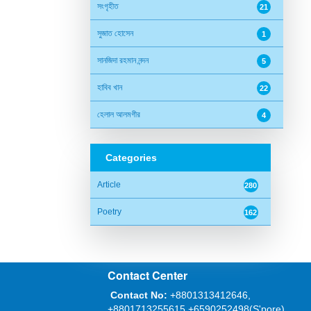
সংগৃহীত
21
সুজাত হোসেন
1
সানজিদা রহমান নন্দন
5
হাবিব খান
22
হেলাল আলমগীর
4
Categories
Article
280
Poetry
162
Contact Center
Contact No:
+8801313412646,
+8801713255615,+6590252498(S'pore)