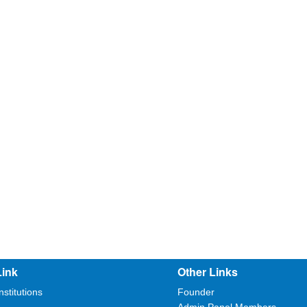
Link
Other Links
nstitutions
Founder