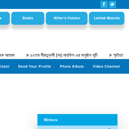
e
Books
Writer's Column
Lekhok Moncho
মদ
৫৫তম সীরতুন্নবী (সঃ) মাহফিল এর অনুষ্ঠান সূচী
স্মৃতিচারণ : অধ্য
Khani
Send Your Profile
Photo Album
Video Channel
Writers