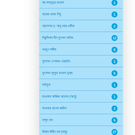
ডাঃ মাহমুদুর রহমান
1
নায়েমা খানম শিমু
1
প্রফেসর ড. আবু বকর রফীক
2
প্রিন্সিপাল দীন মুহম্মদ মানিক
12
ফরচুন শামীম
5
মুহাম্মদ এশফাক হোছাইন
1
মুহাম্মদ লুৎফুর রহমান তুষার
5
মাইমুনা
1
মাওলানা আজিজ আহমদ (আনু)
1
মাওলানা খালেদ জামিল
2
মাসুদ খান
5
মিজান উদ্দীন খান (বাবু)
27