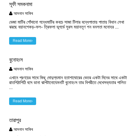
সূফী সমকনামা
আদনান সাকিব
ভেজা মাটির শোঁদানো গন্ধেমাটির কবচে সাজা টিলার বন্ধেপাতায় পাতায় বিধান লেখা
ঝরছে বয়ানশেকড়-ফল- ত্রিফলা ভূগর্ভে সুরস ময়ানতৃণ শন বনলতা মনোহর ...
Read More
বুনোহংস
আদনান সাকিব
এখানে প্রণয়ের সাথে কিছু দোদুল্যমান হতাশাঘোরের ভেতর একটা দিনের সাথে একটা
রাতপিঠাপিঠি বসে ডানা ঝাপটানোযেমনটি বুনোহংস তার বিপরীতে দেখেসভ্যতার পালিত
...
Read More
তারাপুর
আদনান সাকিব