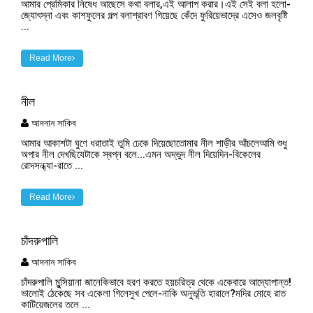
আমার প্রেমিকার নিষেধ আছেসে কথা বলার,এই আলাপ করার।এই সেই বলা হলো-
জ্যোৎস্না এবং কাশফুলের গল্প বলাশ্রাবণ গিয়েছে কেঁদে ফুরিয়েভাদ্রে এসেও জলবৃষ্টি
...
Read More
নীল
আদনান সাকিব
আমার আকাশটা ঘুণে ধরাতাই তুমি ঢেকে দিয়েছোতোমার নীল শাড়ীর আঁচলেআমি শুধু
অপার নীল দেখছিযেটাকে স্বপ্ন বলে...এমন অদ্ভুদ নীল দিয়েদিন-বিকেলের
রোদসন্ধ্যা-রাতে ...
Read More
চাঁদরুপালি
আদনান সাকিব
চাঁদরুপালি মুন্সিয়ানা জানেকিভাবে হরণ করতে হয়চরিত্র থেকে একেবারে আদ্যোপান্ত!
ভালোই ঠেকেছে সব একেলা গিলেসুখ পেলে-নাকি অনুভূতি হারালে?মদির মোহে রাত
কাটিয়েজলের তলে ...