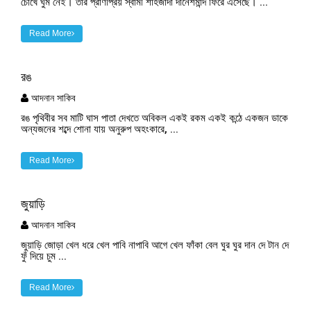
চোখে ঘুম নেই। তার প্রাণপ্রিয় স্বামী শাহজাদা দানেশমান্দ ফিরে এসেছে। ...
Read More
রঙ
আদনান সাকিব
রঙ পৃথিবীর সব মাটি ঘাস পাতা দেখতে অবিকল একই রকম একই কন্ঠে একজন ডাকে
অন্যজনের শব্দে শোনা যায় অনুরুপ অহংকারে, ...
Read More
জুয়াড়ি
আদনান সাকিব
জুয়াড়ি জোড়া খেল ধরে খেল পাবি নাপাবি আগে খেল ফাঁকা বেল ঘুর ঘুর দান দে টান দে
ফুঁ দিয়ে চুম ...
Read More