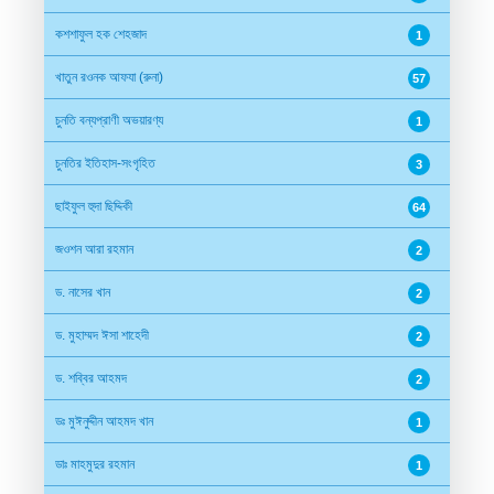
কশশাফুল হক শেহজাদ
1
খাতুন রওনক আফযা (রুনা)
57
চুনতি বন্যপ্রাণী অভয়ারণ্য
1
চুনতির ইতিহাস-সংগৃহিত
3
ছাইফুল হুদা ছিদ্দিকী
64
জওশন আরা রহমান
2
ড. নাসের খান
2
ড. মুহাম্মদ ঈসা শাহেদী
2
ড. শব্বির আহমদ
2
ডঃ মুঈনুদ্দীন আহমদ খান
1
ডাঃ মাহমুদুর রহমান
1