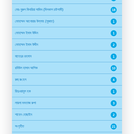
মোঃ নুরুল কিবরিয়া সাকিব (দিলকাশ চাটগামী)
18
মোহাম্মদ আনোয়ার উল্লাহ (সুজাত)
1
মোহাম্মদ ইমাদ উদ্দিন
1
মোহাম্মদ ইমাদ উদ্দীন
2
যাহেদুর রহমান
1
রবিউল হাসান আশিক
10
রুহু রু‌হেল
4
রিদুওয়ানুল হক
1
লায়লা মমতাজ রুপা
3
শাহেদ হোছাইন
2
সংগৃহীত
21