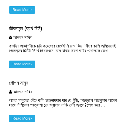
Read More
জীবনানন্দ (ব্যর্থ চিঠি)
আদনান সাকিব
কতদিন আকাশটাকে চুরি করেভেবে রেখেছিলি মেঘ কিনে সিঁদুর কালি জমিয়েসেই
প্রিয়ন্তর চিঠিটা লিখে দিবিকখনো চলে যাবার আগে মাটির পথেফেলে রেখে ...
Read More
গোপন মানুষ
আদনান সাকিব
আমরা মানুষেরা বেঁচে থাকি তাড়নায়যার যার যে পুঁজি, আক্রোশ আরক্ষুদার আবেগ
সাথে নিশিভোর প্রত্যাশা ;যে জ্বালায় নাকি যেটা জ্বলে?শোধ করে ...
Read More