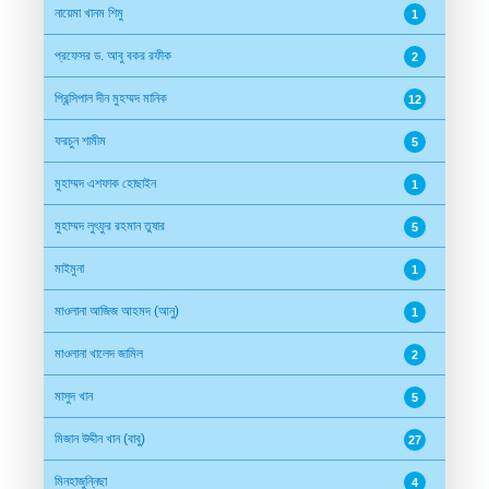
নায়েমা খানম শিমু
1
প্রফেসর ড. আবু বকর রফীক
2
প্রিন্সিপাল দীন মুহম্মদ মানিক
12
ফরচুন শামীম
5
মুহাম্মদ এশফাক হোছাইন
1
মুহাম্মদ লুৎফুর রহমান তুষার
5
মাইমুনা
1
মাওলানা আজিজ আহমদ (আনু)
1
মাওলানা খালেদ জামিল
2
মাসুদ খান
5
মিজান উদ্দীন খান (বাবু)
27
মিনহাজুন্নিছা
4