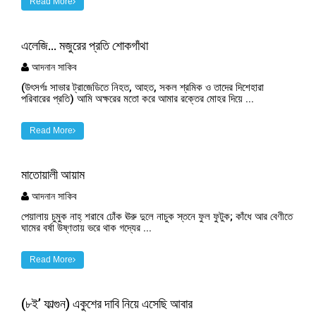
Read More
এলেজি... মজুরের প্রতি শোকগাঁথা
আদনান সাকিব
(উৎসর্গঃ সাভার ট্রাজেডিতে নিহত, আহত, সকল শ্রমিক ও তাদের দিশেহারা
পরিবারের প্রতি) আমি অক্ষরের মতো করে আমার রক্তের মোহর দিয়ে ...
Read More
মাতোয়ালী আয়াম
আদনান সাকিব
পেয়ালায় চুমুক নাহ্ শরাবে ঢোঁক ঊরু দুলে নাচুক স্তনে ফুল ফুটুক; কাঁধে আর বেণীতে
ঘামের বর্ষা উষ্ণতায় ভরে থাক গদ্যের ...
Read More
(৮ই’ ফাল্গুন) একুশের দাবি নিয়ে এসেছি আবার