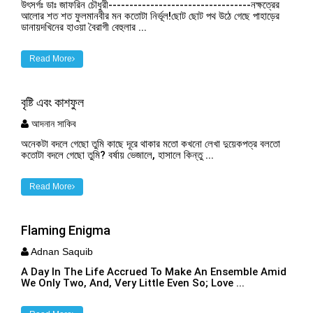
উৎসর্গঃ ডাঃ জাফরিন চৌধুরী----------------------------------নক্ষত্রের
আলোর শত শত ফুলমানবীর মন কতোটা নির্ভূল!ছোট ছোট পথ উঠে গেছে পাহাড়ের
ডানায়দখিনের হাওয়া বৈরাগী বেহুলার ...
Read More
বৃষ্টি এবং কাশফুল
আদনান সাকিব
অনেকটা বদলে গেছো তুমি কাছে দূরে থাকার মতো কখনো লেখা দুয়েকপত্র বলতো
কতোটা বদলে গেছো তুমি? বর্ষায় ভেজালে, হাসালে কিন্তু ...
Read More
Flaming Enigma
Adnan Saquib
A Day In The Life Accrued To Make An Ensemble Amid
We Only Two, And, Very Little Even So; Love ...