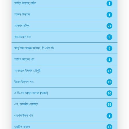
আছিম উল্লাহ নাবিল
1
আজম মিনহাজ
1
আদনান সাকিব
21
আনোয়ারুল হক
9
আবু উমর ফারূক আহমদ, পি এইচ ডি
5
আমিন আহমদ খান
1
আহমদুল ইসলাম চৌধুরী
17
উমেদ উল্লাহ খান
12
এ ডি এম আব্দুল বাসেত (দুলাল)
10
এম. তামজীদ হোসাইন
35
এরশাদ উল্লা খান
1
ওয়াহিদ আজাদ
17