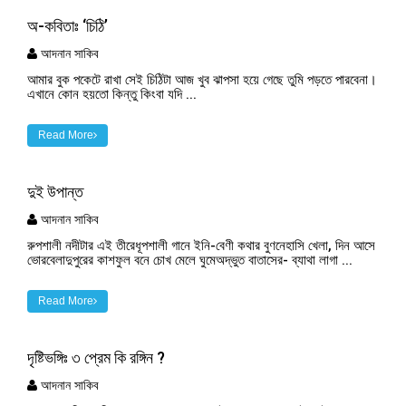
অ-কবিতাঃ ‘চিঠি’
আদনান সাকিব
আমার বুক পকেটে রাখা সেই চিঠিটা আজ খুব ঝাপসা হয়ে গেছে তুমি পড়তে পারবেনা।
এখানে কোন হয়তো কিন্তু কিংবা যদি ...
Read More
দুই উপান্ত
আদনান সাকিব
রুপশালী নদীটার এই তীরেধূপশালী গানে ইনি-বেণী কথার বুণনেহাসি খেলা, দিন আসে
ভোরবেলাদুপুরের কাশফুল বনে চোখ মেলে ঘুমেঅদ্ভুত বাতাসের- ব্যাথা লাগা ...
Read More
দৃষ্টিভঙ্গিঃ ৩ প্রেম কি রঙ্গিন ?
আদনান সাকিব