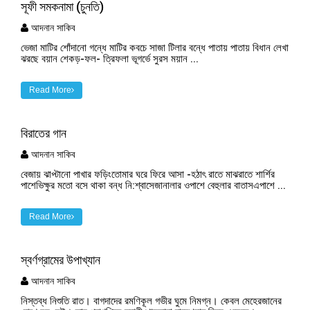
সূফী সমকনামা (চুনতি)
আদনান সাকিব
ভেজা মাটির শোঁদানো গন্ধে মাটির কবচে সাজা টিলার বন্ধে পাতায় পাতায় বিধান লেখা
ঝরছে বয়ান শেকড়-ফল- ত্রিফলা ভূগর্ভে সুরস ময়ান ...
Read More
বিরাতের গান
আদনান সাকিব
বেজায় ঝাপ্টানো পাখার ফড়িংতোমার ঘরে ফিরে আসা -হঠাৎ রাতে মাঝরাতে শার্শির
পাশেভিক্ষুর মতো বসে থাকা বন্ধ নি:শ্বাসেজানালার ওপাশে বেহুলার বাতাসএপাশে ...
Read More
স্বর্ণগ্রামের উপাখ্যান
আদনান সাকিব
নিস্তব্ধ নিশুতি রাত। বাগদাদের রমণিকূল গভীর ঘুমে নিমগ্ন। কেবল মেহেরজানের