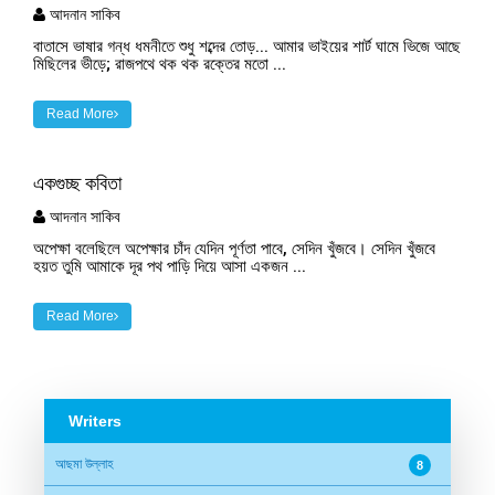
আদনান সাকিব
বাতাসে ভাষার গন্ধ ধমনীতে শুধু শব্দের তোড়... আমার ভাইয়ের শার্ট ঘামে ভিজে আছে
মিছিলের ভীড়ে; রাজপথে থক থক রক্তের মতো ...
Read More
একগুচ্ছ কবিতা
আদনান সাকিব
অপেক্ষা বলেছিলে অপেক্ষার চাঁদ যেদিন পূর্ণতা পাবে, সেদিন খুঁজবে। সেদিন খুঁজবে
হয়ত তুমি আমাকে দূর পথ পাড়ি দিয়ে আসা একজন ...
Read More
Writers
আছমা উল্লাহ
8