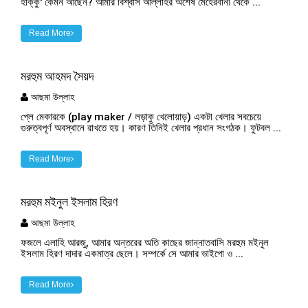
হাক্কু' কেমন আছেন? আমার বিশ্বাস আল্লাহর অশেষ মেহেরবানী থেকে ...
Read More
মরহুম আহমদ সৈয়দ
আছমা উল্লাহ
প্লে মেকারকে (play maker / লড়াকু খেলোয়াড়) একটা খেলার সবচেয়ে
গুরুত্বপূর্ণ অবস্থানে রাখতে হয়। কারণ তিনিই খেলার প্রধান সংগঠক। ফুটবল ...
Read More
মরহুম মইনুল ইসলাম হিরণ
আছমা উল্লাহ
ফজলে এলাহি আরজু, আমার অন্তরের অতি কাছের জান্নাতবাসি মরহুম মইনুল
ইসলাম হিরণ দাদার একমাত্র ছেলে। সম্পর্কে সে আমার ভাইপো ও ...
Read More