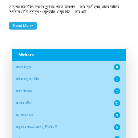
মানুষের চিরাচরিত স্বভাব সুন্দরের প্রতি আকর্ষণ। আর স্বর্ন হচ্ছে মানব জাতির
সবচেয়ে বেশি সমাদৃত ও মূল্যবান ধাতুর নাম। আর এই ...
Read More
Writers
আছমা উল্লাহ
8
আছিম উল্লাহ নাবিল
1
আজম মিনহাজ
1
আদনান সাকিব
21
আনোয়ারুল হক
9
আবু উমর ফারূক আহমদ, পি এইচ ডি
5