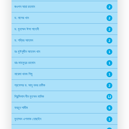
জওশন আরা রহমান
2
ড. নাসের খান
2
ড. মুহাম্মদ ঈসা শাহেদী
2
ড. শব্বির আহমদ
2
ডঃ মুঈনুদ্দীন আহমদ খান
1
ডাঃ মাহমুদুর রহমান
1
নায়েমা খানম শিমু
1
প্রফেসর ড. আবু বকর রফীক
2
প্রিন্সিপাল দীন মুহম্মদ মানিক
12
ফরচুন শামীম
5
মুহাম্মদ এশফাক হোছাইন
1