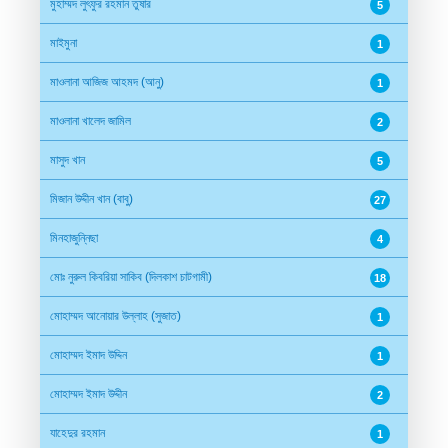
মুহাম্মদ লুৎফুর রহমান তুষার
5
মাইমুনা
1
মাওলানা আজিজ আহমদ (আনু)
1
মাওলানা খালেদ জামিল
2
মাসুদ খান
5
মিজান উদ্দীন খান (বাবু)
27
মিনহাজুন্নিছা
4
মোঃ নুরুল কিবরিয়া সাকিব (দিলকাশ চাটগামী)
18
মোহাম্মদ আনোয়ার উল্লাহ (সুজাত)
1
মোহাম্মদ ইমাদ উদ্দিন
1
মোহাম্মদ ইমাদ উদ্দীন
2
যাহেদুর রহমান
1