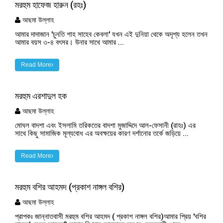
মরহুম হাফেজ হারুন (রহঃ)
আছমা উল্লাহ
আমার দাদাজান 'চুনতি শাহ সাহেব কেবলা' যখন এই দুনিয়া থেকে অদৃশ্য হলেন তখন
আমার বয়স ৩-৪ বৎসর। উনার সাথে আমার ...
Read More
মরহুম এরশাদুল হক
আছমা উল্লাহ
মোঘল বাদশা এবং ইসলামি তরিকতের বাদশা মুজাদ্দিদে আল-ফেসানী (রাহঃ) এর
সাথে কিছু সামাজিক মূল্যবোধ এর অবক্ষয়ের কারণ দর্শানোর তর্কে জড়িয়ে ...
Read More
মরহুম বশির আহমদ (প্রকাশ নাঙ্গল বশির)
আছমা উল্লাহ
প্রাপকঃ জান্নাতবাসী মরহুম বশির আহমদ ( প্রকাশ নাঙ্গল বশির)আমার প্রিয় 'বশির