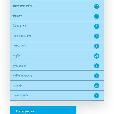
রবিউল হাসান আশিক
10
রুহু রু‌হেল
4
রিদুওয়ানুল হক
1
লায়লা মমতাজ রুপা
3
শাহেদ হোছাইন
2
সংগৃহীত
21
সুজাত হোসেন
1
সানজিদা রহমান নন্দন
5
হাবিব খান
22
হেলাল আলমগীর
4
Categories