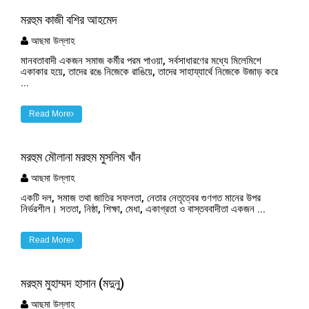
মরহুম কাজী বশির আহমেদ
আছমা উল্লাহ
মানবতাবাদী একজন সমাজ কর্মীর পরম পাওয়া, সর্বসাধারণের মধ্যে মিলেমিশে
একাকার হয়ে, তাদের রঙে নিজেকে রাঙিয়ে, তাদের সাহায্যার্থে নিজেকে উজাড় করে
...
Read More
মরহুম মৌলানা মরহুম মুসলিম খাঁন
আছমা উল্লাহ
একটি দল, সমাজ তথা জাতির সফলতা, নেতার নেতৃত্বের গুণগত মানের উপর
নির্ভরশীল। সততা, নিষ্ঠা, শিক্ষা, মেধা, একাগ্রতা ও বাস্তববাদীতা একজন ...
Read More
মরহুম মুহাম্মদ হাসান (মদুনু)
আছমা উল্লাহ