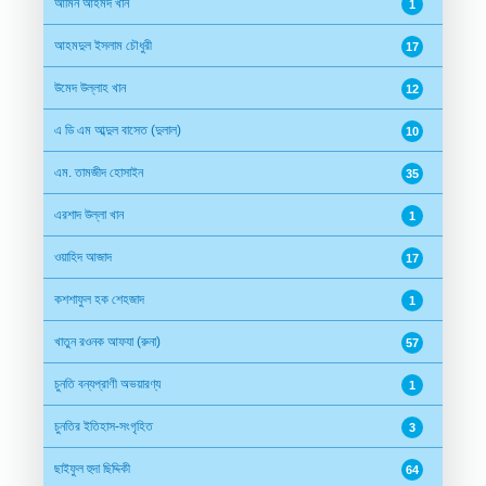
আমিন আহমদ খান
1
আহমদুল ইসলাম চৌধুরী
17
উমেদ উল্লাহ খান
12
এ ডি এম আব্দুল বাসেত (দুলাল)
10
এম. তামজীদ হোসাইন
35
এরশাদ উল্লা খান
1
ওয়াহিদ আজাদ
17
কশশাফুল হক শেহজাদ
1
খাতুন রওনক আফযা (রুনা)
57
চুনতি বন্যপ্রাণী অভয়ারণ্য
1
চুনতির ইতিহাস-সংগৃহিত
3
ছাইফুল হুদা ছিদ্দিকী
64