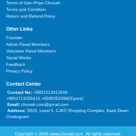
Terms of Use~Priyo Chunati
Terms and Condition
Return and Refund Policy
Other Links
Founder
Admin Panel Members
Volunteer Panel Members
Social Works
Feedback
Privacy Policy
Contact Center
Contact No:
+8801313412646,
+8801713255615,+6590252498(S'pore)
Email:
chunati.com@gmail.com
Address:
5029, Level 5, CJKS Shopping Complex, Kazir Dewri,
Chattogram
Copyright © 2006
www.chunati.com
.All rights reserved.