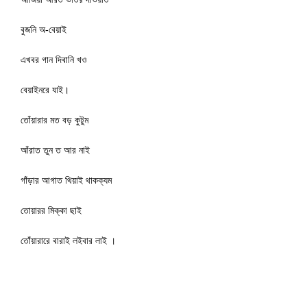
বুজনি অ-বেয়াই
এখবর গান দিবানি খও
বেয়াইনরে যাই।
তোঁয়ারার মত বড় কুটুম
আঁরাত তুন ত আর নাই
গাঁড়ার আগাত থিয়াই থাকক্যম
তোয়ারর মিক্কা ছাই
তোঁয়ারারে বারাই লইবার লাই ।