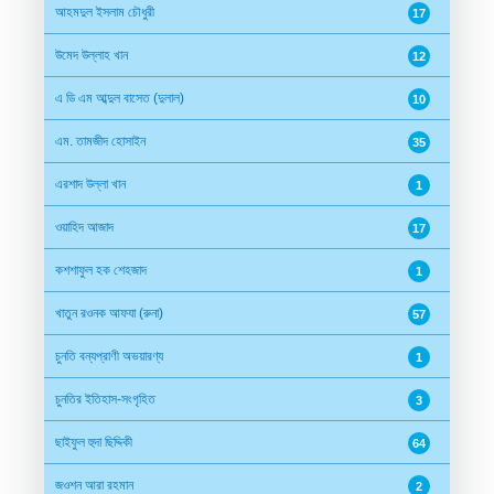
আহমদুল ইসলাম চৌধুরী
17
উমেদ উল্লাহ খান
12
এ ডি এম আব্দুল বাসেত (দুলাল)
10
এম. তামজীদ হোসাইন
35
এরশাদ উল্লা খান
1
ওয়াহিদ আজাদ
17
কশশাফুল হক শেহজাদ
1
খাতুন রওনক আফযা (রুনা)
57
চুনতি বন্যপ্রাণী অভয়ারণ্য
1
চুনতির ইতিহাস-সংগৃহিত
3
ছাইফুল হুদা ছিদ্দিকী
64
জওশন আরা রহমান
2