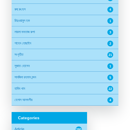
রুহু রু‌হেল
4
রিদুওয়ানুল হক
1
লায়লা মমতাজ রুপা
3
শাহেদ হোছাইন
2
সংগৃহীত
21
সুজাত হোসেন
1
সানজিদা রহমান নন্দন
5
হাবিব খান
22
হেলাল আলমগীর
4
Categories
Article
280