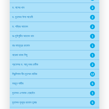
ড. নাসের খান
2
ড. মুহাম্মদ ঈসা শাহেদী
2
ড. শব্বির আহমদ
2
ডঃ মুঈনুদ্দীন আহমদ খান
1
ডাঃ মাহমুদুর রহমান
1
নায়েমা খানম শিমু
1
প্রফেসর ড. আবু বকর রফীক
2
প্রিন্সিপাল দীন মুহম্মদ মানিক
12
ফরচুন শামীম
5
মুহাম্মদ এশফাক হোছাইন
1
মুহাম্মদ লুৎফুর রহমান তুষার
5