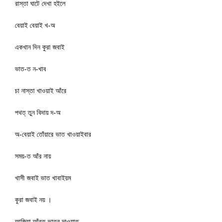
রাস্তা ঘাটে দেখা হইলে
বেয়াই বেয়াই খ-অ
একখান দিন কুরা জবাই
ভাত-ত ন-খাব
চা নাস্তা খাওয়াই আঁরে
পথত্ তুন বিদায় দ-অ
অ-বেয়াই তোঁয়ারে ভাত খাওয়াইবার
সময়-ত আঁর নায়
খাসী জবাই ভাত খাবাইয়ম
কুরা জবাই নয় ।
আজিয়া আঁরত ভাতর দাওয়াত