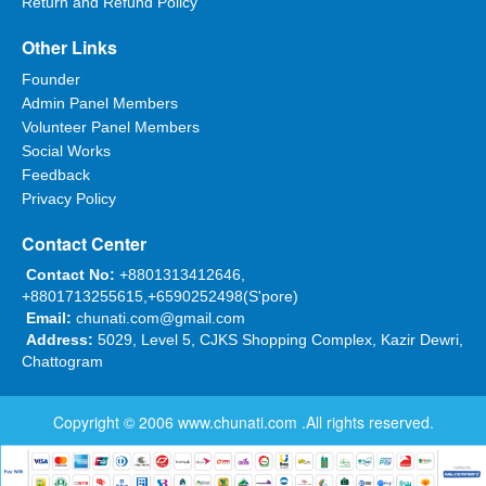
Return and Refund Policy
Other Links
Founder
Admin Panel Members
Volunteer Panel Members
Social Works
Feedback
Privacy Policy
Contact Center
Contact No:
+8801313412646,
+8801713255615,+6590252498(S'pore)
Email:
chunati.com@gmail.com
Address:
5029, Level 5, CJKS Shopping Complex, Kazir Dewri,
Chattogram
Copyright © 2006
www.chunati.com
.All rights reserved.