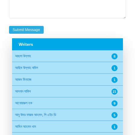
Writers
আছমা উল্লাহ
8
আছিম উল্লাহ নাবিল
1
আজম মিনহাজ
1
আদনান সাকিব
21
আনোয়ারুল হক
9
আবু উমর ফারূক আহমদ, পি এইচ ডি
5
আমিন আহমদ খান
1