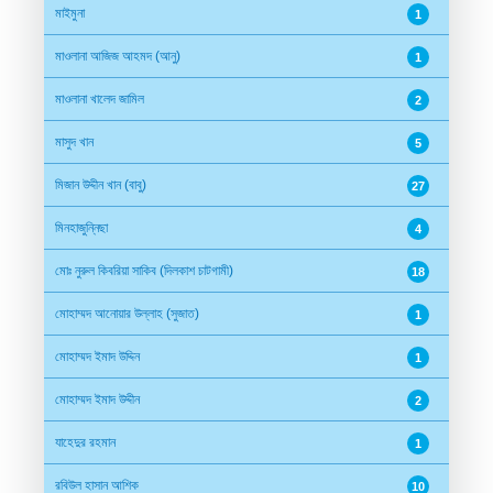
মাইমুনা
1
মাওলানা আজিজ আহমদ (আনু)
1
মাওলানা খালেদ জামিল
2
মাসুদ খান
5
মিজান উদ্দীন খান (বাবু)
27
মিনহাজুন্নিছা
4
মোঃ নুরুল কিবরিয়া সাকিব (দিলকাশ চাটগামী)
18
মোহাম্মদ আনোয়ার উল্লাহ (সুজাত)
1
মোহাম্মদ ইমাদ উদ্দিন
1
মোহাম্মদ ইমাদ উদ্দীন
2
যাহেদুর রহমান
1
রবিউল হাসান আশিক
10