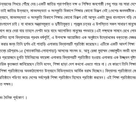
্নয়নের শিখরে পৌঁছে দেয়।একটি জাতির প্রাণশক্তি দক্ষ ও শিক্ষিত জনগোষ্ঠী।শুধু শহর নয় সারা দেশ
 তাই জাতির উন্নয়নে, মানবসভ্যতা ও সংস্কৃতি বিকাশে শিক্ষার কোনো বিকল্প নেই।দেশের জনসমষ্টিকে
নয়নে, মানবসভ্যতা ও সংস্কৃতি বিকাশে শিক্ষার কোনো বিকল্প নেই আসুন একটা সুন্দর বাংলাদেশ গড়ি 
বাংলাদেশ চাই। যা থাকবে সন্ত্রাসমুক্ত ও দুর্নীতিমুক্ত। প্রজন্ম চত্বর এ উপস্তিত সকল সাধারণ মানুষ
ুযোগ করে দেয়া যায় তাহলে দেশটা ভরে যাবে আলোকিত মানুষের পদভারে।এই লক্ষ্যকে সামনে রেখে লোহাগ
িত হলো বিদ্যালয়ের প্রথম বর্ষপূর্তি, এ উপলক্ষে আয়োজিত এক অনুষ্ঠানে উদ্বোধকের বক্তব্যে মেজর
র জন্য তিনি দুর্গম এই পাহাড়ি এলাকায় বিদ্যালয়টি প্রতিষ্ঠা করেছেন। এটিকে একটি আদর্শ শিক্ষা প্
্যে চট্টগ্রাম-১৫ (সাতকানিয়া-লোহাগাড়া) আসনের সাংসদ ড. আবু রেজা মুহাম্মদ নেজামুদ্দীন নদভী বল
 প্রয়োজনে চুনতি ইউনিয়নের ফারেঙ্গা এলাকায় বিদ্যালয়টি প্রতিষ্ঠিত হওয়ায় এলাকায় এক উজ্জ্বল দৃষ্ট
রিক কৃতজ্ঞতা জানিয়েছেন।তিনি বলেন, শিক্ষা ছাড়া দেশ কখনো এগুতে পারে না। যে কারণে তিনি শিক্ষাক
শিক্ষা প্রতিষ্ঠানের অবকাঠামোগত উন্নয়নে বিভিন্নভাবে আর্থিক বরাদ্দ দিচ্ছেন। বিদ্যালয় প্রতিষ্ঠাতা 
নে পরিণত করে দেশের সর্বশ্রেষ্ঠ শিক্ষা প্রতিষ্ঠান হিসেবে প্রতিষ্ঠা করবেন। এই শিক্ষা প্রতিষ্ঠান
খতে সক্ষম।
এবং দৈনিক পূর্বকোণ ।