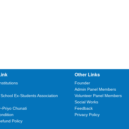
Link
Other Links
nstitutions
Founder
Admin Panel Members
 School Ex-Students Association
Volunteer Panel Members
Social Works
~Priyo Chunati
Feedback
ndition
Privacy Policy
efund Policy