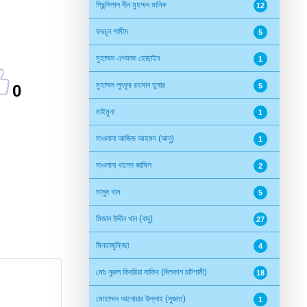
প্রিন্সিপাল দীন মুহম্মদ মানিক
12
ফরচুন শামীম
5
মুহাম্মদ এশফাক হোছাইন
1
মুহাম্মদ লুৎফুর রহমান তুষার
0
5
মাইমুনা
1
মাওলানা আজিজ আহমদ (আনু)
1
মাওলানা খালেদ জামিল
2
মাসুদ খান
5
মিজান উদ্দীন খান (বাবু)
27
মিনহাজুন্নিছা
4
মোঃ নুরুল কিবরিয়া সাকিব (দিলকাশ চাটগামী)
18
মোহাম্মদ আনোয়ার উল্লাহ (সুজাত)
1