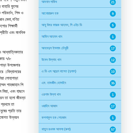
আদনান সাকিব
21
 বাহারি ফুলের
পরিবর্তন, শিশু ও
আনোয়ারুল হক
9
্ঞান মেলা,গণিত
আবু উমর ফারূক আহমদ, পি এইচ ডি
োর শিক্ষার্থী
5
্প্রীতি এবং মানবিক
আমিন আহমদ খান
1
আহমদুল ইসলাম চৌধুরী
17
ি ও আধ্যাত্নিকতার
াকায় ৭/৮
উমেদ উল্লাহ খান
12
হাগাড়া উপজেলার
করে ।বিদ্যালয়ের
এ ডি এম আব্দুল বাসেত (দুলাল)
10
নিয়া লোহাগাড়া
এম. তামজীদ হোসাইন
35
াম্মদ শাহজাহান পি
ম মিয়া, এবং হাছনে
এরশাদ উল্লা খান
1
করেন তা হলো জীবন্ত
 প্রথমে তা
ওয়াহিদ আজাদ
17
নুষের প্রতি তার
ঠামোগত উন্নয়ন
কশশাফুল হক শেহজাদ
1
খাতুন রওনক আফযা (রুনা)
57