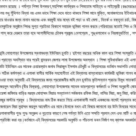
দান রয়েছে । পর্যাপ্ত শিক্ষা উপকরণ,সহশিক্ষা কার্যক্রম ও শিশুতোষ সাহিত্য ও লাইব্রেরী।রঙবেরঙের
ধু পুঁথিগত বিদ্যা নয় এমন ভাবে শিক্ষা দেবে যাতে থাকবে শিক্ষা মানে মুক্তি, মনোজগতের ইতিবাচক 
যাওয়ার জন্য নানান ধরনের এবং বহুমুখী যার মধ্যে বই পড়া ও বই মেলা , বিতর্ক ও বক্তৃতা চর্চা, বিজ
স্কৃতিক অনুষ্ঠান শিশুর সুপ্ত প্রতিভা বিকাশে সহায়ক ভূমিকা পালন করবে।পরিবারের মতোই শিশু ও কিশ
পাস্ করে বেরুবে তারা হবে আগামীদিনের চৌকষ প্রজন্ম।দেশপ্রেম , শৃঙ্খলাবোধ ও নিয়মানুবর্তিতা , সম
ুণ্য ভূমি লোহাগাড়া উপজেলার স্বনামধন্য ইউনিয়ন চুনতি। দুইশত বছরের অধিক কাল ধরে শিক্ষা সংস্কৃত
ষ প্রান্তে অবস্থিত যার পরেই বান্দরবন জেলার লামা উপজেলার অবস্থান । শিক্ষা সুবিধাবঞ্চিত এই এল
 চুনতি ইউনিয়ন এর সাবেক চেয়ারম্যান জনাব সিরাজুল ইসলাম চৌধুরী ও বিদ্যালয়ের বৰ্তমান সভাপতি লো
ও সঠিক কর্মপন্থা ও এলাকা বাসীর সার্বিক সহযোগীতা এই বিদ্যালয় বাস্তবায়নে কার্যকরী ভূমিকা পালন 
 দেওয়া তথ্য অনুযায়ী এই বিদ্যলয়ের জন্য প্রয়োজনীয় জমি দেন চুনতির কৃতিসন্তান প্রচার বিমুখ সাতকা
জয়নুল আবেদীন (বীর বিক্রম), লোহাগাড়া উপজেলার সাবেক ভারপ্রাপ্ত কর্মকর্তা ও শিক্ষা অনুরাগী মোহ
ঙ্গা জমিদার বাড়ির মরহুম মোহাম্মদ মিয়ার সন্তানগণ সর্বজনাব রফিক মিয়া, নাসির মিয়া, জনু মিয়া, করি
 মনজুর মাস্টার প্রমুখ । বিদ্যালয়ের নাম ঠিক করতে গিয়ে এলাকাবাসী সবাই একজনের নামেই প্রস্তাব 
মেজর জেনারেল মিয়া মুহাম্মদ জয়নুল আবেদীন এর নামে।উনাকে যখন এই বিষয়ে জানানো হয় উনি বিনয়ের সাথে
কাবাসীর পুনঃ পুনঃ অনুরুধ ও দৃঢ়তার কারণে শেষ পর্যন্ত উনি এতে সম্মতি প্রদান দেন এবং মাটি ও মা
” প্রতিষ্ঠা করা হয়।বর্তমানে এই বিদ্যালয়ের সরকারি অনুমতি ও পাঁচতলা ভবন নির্মাণ সহ ব্যাপক অবকা