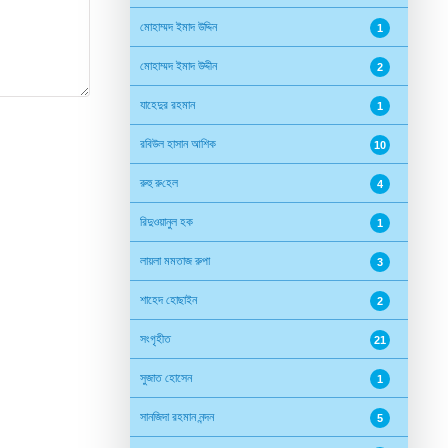
মোহাম্মদ ইমাদ উদ্দিন
1
মোহাম্মদ ইমাদ উদ্দীন
2
যাহেদুর রহমান
1
রবিউল হাসান আশিক
10
রুহু রু‌হেল
4
রিদুওয়ানুল হক
1
লায়লা মমতাজ রুপা
3
শাহেদ হোছাইন
2
সংগৃহীত
21
সুজাত হোসেন
1
সানজিদা রহমান নন্দন
5