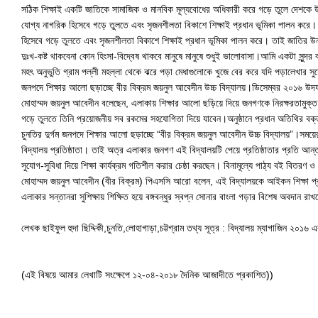
সঠিক শিক্ষাই একটি জাতিকে সামাজিক ও মানবিক মূল্যবোধের অধিকারী করে গড়ে তুলে দেশকে উন
যোগ্য নাগরিক হিসেবে গড়ে তুলতে এবং সৃজনশীলতা বিকাশে শিক্ষাই প্রধান ভূমিকা পালন করে।
হিসেবে গড়ে তুলতে এবং সৃজনশীলতা বিকাশে শিক্ষাই প্রধান ভূমিকা পালন করে। তাই জাতির উন্
দুঃখ-কষ্ট থাকবেনা কোন হিংসা-বিদ্বেষ থাকবে মানুষে মানুষে শুধুই ভালোবাসা।আমি একটা সুন্দর 
মহৎ অনুভুতি গ্রাম পল্লী মহল্লা থেকে ঝরে পড়া মেধাগুলোকে খুজে বের করে যদি পড়ালেখার স
জনপদে শিক্ষার আলো ছড়াচ্ছে বীর বিক্রম জয়নুল আবেদীন উচ্চ বিদ্যালয়।ডিসেম্বর ২০১৬ উদযাপ
মোহাম্মদ জয়নুল আবেদীন বলেছেন, এলাকায় শিক্ষার আলো ছড়িয়ে দিয়ে জনগণকে নিরক্ষরতামুক্ত করা
গড়ে তুলতে তিনি প্রয়োজনীয় সব রকমের সহযোগিতা দিয়ে যাবেন।অনুষ্ঠানে প্রধান অতিথির বক্তব
চুনতির দুর্গম জনপদে শিক্ষার আলো ছড়াচ্ছে “বীর বিক্রম জয়নুল আবেদীন উচ্চ বিদ্যালয়”।সময়ের
বিদ্যালয় প্রতিষ্ঠাতা। তাই অত্র এলাকার জনগণ এই বিদ্যালয়টি পেয়ে প্রতিষ্ঠাতার প্রতি আন্ত
সুযোগ-সুবিধা দিয়ে শিক্ষা কার্যক্রম গতিশীল করার চেষ্ঠা করছেন। বিনামূল্যে পাঠ্য বই বিতরণ ও 
মোহাম্মদ জয়নুল আবেদীন (বীর বিক্রম) পিএসসি আরো বলেন, এই বিদ্যালয়কে আইকন শিক্ষা প্রতিষ্ঠা
এলাকার সন্তানরা সুশিক্ষায় শিক্ষিত হয়ে বঙ্গবন্ধুর স্বপ্ন সোনার বাংলা গড়ার বিশেষ অবদান রা
লেখক ছাইফুল হুদা ছিদ্দিকী,চুনতি,লোহাগাড়া,চট্টগ্রাম তথ্য সূত্র : বিদ্যালয় ম্যাগাজিন ২০১৬ 
(এই বিষয়ে আমার লেখাটি সংক্ষেপে ১২-০৪-২০১৮ দৈনিক আজাদীতে প্রকাশিত))