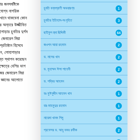
ের জনসমষ্টিকে
চুনতি বন্যপ্রাণী অভয়ারণ্য
1
 যোগ্য নাগরিক
যেখানে থাকবেনা কোন
চুনতির ইতিহাস-সংগৃহিত
3
ের অন্তরে উজ্জীবিত
াড়ার চুনতির দুর্গম
ছাইফুল হুদা ছিদ্দিকী
64
 জেনারেল মিয়া
জওশন আরা রহমান
রতিষ্ঠান হিসেবে
2
েন, লোহাগাড়ার
ড. নাসের খান
2
ান্ত স্থাপন করেছেন
্ষেত্রে বেশির ভাগ
ড. মুহাম্মদ ঈসা শাহেদী
2
মেজর জেনারেল মিয়া
ের জ্ঞানের আলোতে
ড. শব্বির আহমদ
2
ডঃ মুঈনুদ্দীন আহমদ খান
1
ডাঃ মাহমুদুর রহমান
1
নায়েমা খানম শিমু
1
প্রফেসর ড. আবু বকর রফীক
2