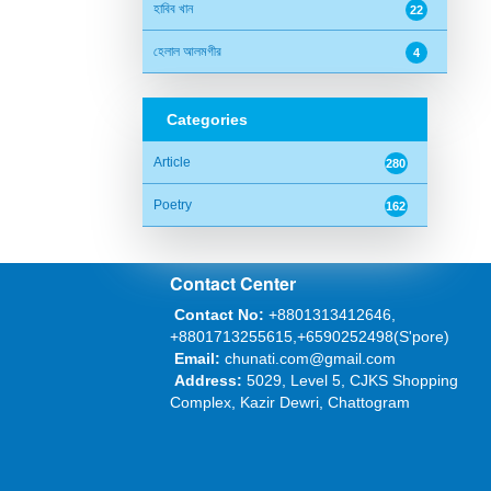
হাবিব খান
22
হেলাল আলমগীর
4
Categories
Article
280
Poetry
162
Contact Center
Contact No:
+8801313412646,
+8801713255615,+6590252498(S'pore)
Email:
chunati.com@gmail.com
Address:
5029, Level 5, CJKS Shopping
Complex, Kazir Dewri, Chattogram