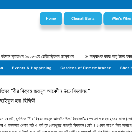
Home
Chunati Barta
Who's Wher
ম্যারাথন ২০২৫-এর রেজিস্ট্রেশন উদ্বোধন
অধ্যাপক ডক্টর আবু উমর ফারূক আহম
on
Events & Happening
Gardens of Remembrance
Sher 
 বাতিঘর "বীর বিক্রম জয়নুল আবেদীন উচ্চ বিদ্যালয়”
ছাইফুল হুদা ছিদ্দিকী
িশা,এম চর হাট, চুনতিতে “বীর বিক্রম জয়নুল আবেদীন উচ্চ বিদ্যালয়”এর পথচলা শুরু হয় ২০১৫ সালে।ক
া ও মানসম্মত খেলার মাঠ ও পর্যাপ্ত খেলাধূলার সামগ্রী বিদ্যমান।মোট ৪.৫একর জায়গা নিয়ে মনোরম স
ভবন ৬ তলা যা দৈর্ঘে ২৮৫ ফুট এবং প্রস্থে ৩৭ ফুট মোট ১০,৫৪৫বর্গ ফুট যার নির্মাণ কাজ প্রায় শে