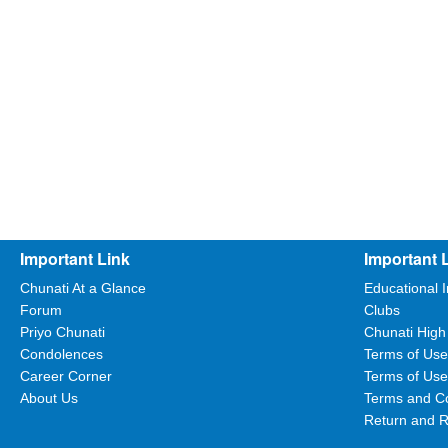
Important Link
Important 
Chunati At a Glance
Educational I
Forum
Clubs
Priyo Chunati
Chunati High
Condolences
Terms of Use
Career Corner
Terms of Use
About Us
Terms and Co
Return and R