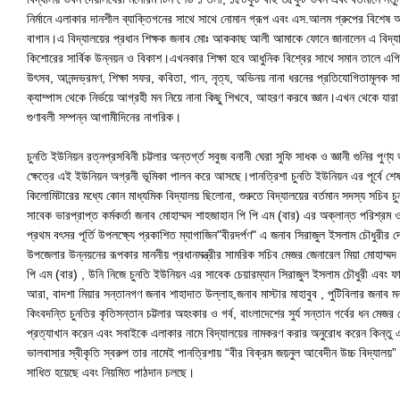
নির্মানে এলাকার দানশীল ব্যাক্তিগনের সাথে সাথে নোমান গ্রূপ এবং এস.আলম গ্রুপের বিশেষ অব
বাগান।এ বিদ্যালয়ের প্রধান শিক্ষক জনাব মোঃ আককাছ আলী আমাকে ফোনে জানালেন এ বিদ্যালয় শু
কিশোরের সার্বিক উন্নয়ন ও বিকাশ।এখনকার শিক্ষা হবে আধুনিক বিশ্বের সাথে সমান তালে এগিয়ে 
উৎসব, আনন্দভ্রমণ, শিক্ষা সফর, কবিতা, গান, নৃত্য, অভিনয় নানা ধরনের প্রতিযোগিতামূলক সাং
ক্যাম্পাস থেকে নির্ভয়ে আগ্রহী মন নিয়ে নানা কিছু শিখবে, আহরণ করবে জ্ঞান।এখন থেকে যারা 
গুণাবলী সম্পন্ন আগামীদিনের নাগরিক।
চুনতি ইউনিয়ন রত্নপ্রসবিনী চট্টলার অন্তর্গ্ত সবুজ বনানী ঘেরা সুফি সাধক ও জ্ঞানী গুনির প
ক্ষেত্রে এই ইউনিয়ন অগ্রনী ভূমিকা পালন করে আসছে।পানত্রিশা চুনতি ইউনিয়ন এর পূর্বে শে
কিলোমিটারের মধ্যে কোন মাধ্যমিক বিদ্যালয় ছিলোনা, শুরুতে বিদ্যালয়ের বৰ্তমান সদস্য সচিব
সাবেক ভারপ্রাপ্ত কর্মকর্তা জনাব মোহাম্মদ শাহজাহান পি পি এম (বার) এর অক্লান্ত পরিশ্রম 
প্রথম বৎসর পূর্তি উপলক্ষ্যে প্রকাশিত ম্যাগাজিন"বীরদর্পণ" এ জনাব সিরাজুল ইসলাম চৌধুরীর
উপজেলার উন্নয়নের রূপকার মাননীয় প্রধানমন্ত্রীর সামরিক সচিব মেজর জেনারেল মিয়া মোহাম্মদ 
পি এম (বার) , উনি নিজে চুনতি ইউনিয়ন এর সাবেক চেয়ারম্যান সিরাজুল ইসলাম চৌধুরী এবং ফারে
আরা, বাদশা মিয়ার সন্তানগণ জনাব শাহাদাত উল্লাহ,জনাব মাস্টার মাহাবুব , পুটিবিলার জনাব
কিংবদন্তি চুনতির কৃতিসন্তান চট্টলার অহংকার ও গর্ব, বাংলাদেশের সুর্য সন্তান গর্বের ধন 
প্রত্যাখান করেন এবং সবাইকে এলাকার নামে বিদ্যালয়ের নামকরণ করার অনুরোধ করেন কিন্তু এলা
ভালবাসার স্বীকৃতি স্বরুপ তার নামেই পানত্রিশায় “বীর বিক্রম জয়নুল আবেদীন উচ্চ বিদ্যালয়
সাধিত হয়েছে এবং নিয়মিত পাঠদান চলছে।