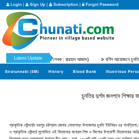
Login
|
Sign Up
|
Subscription
|
Forgot Password
Latest Update
র মুহাম্মদ নাযের । (মূল লেখক : রায়হান আজাদ)
বর্ণিল আয়োজনে চুনতি ডটকম 
Siratunnabi (SM)
History
Blood Bank
Illustrious Pers
চুনতির দুর্গম জনপদে শিক্ষার
প্রাকৃতিক সৌন্দর্য্যে ভরপুর চট্টগ্রাম জেলার লোহাগাড়া উপজেলার চুনতি ইউনিয়ন এর পানত্র
ও প্রাকৃতিক সৌন্দর্যে সুশোভিত এই বিদ্যালয়ে মনোরম শিশু ও কিশোর উপযোগী বিদ্যালয়ের আঙিন
বিদ্যালয় ভবন দেয়ালঘেরা মনোরম টিন শেড ১ তলা, ১৫০ফুট বাই ৩৫ফুট ভবন এবং বর্তমানে নতুন 