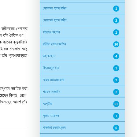
মোহাম্মদ ইমাদ উদ্দিন
1
মোহাম্মদ ইমাদ উদ্দীন
2
ৃক তরীকতের খেলাফত
যাহেদুর রহমান
1
িল তাঁর নৈতিক গুণ।
গ্রন্থে কুতুবদিয়ার
রবিউল হাসান আশিক
10
 বইয়েও মাওলানা আবু
 তাঁর গ্রহণযোগ্যতা
রুহু রু‌হেল
4
রিদুওয়ানুল হক
1
লায়লা মমতাজ রুপা
3
রস্থানে সমাহিত করা
শাহেদ হোছাইন
2
িয়েছেন কিন্তু রেখে
 ইখলাছের আদর্শ তাঁর
সংগৃহীত
21
সুজাত হোসেন
1
সানজিদা রহমান নন্দন
5