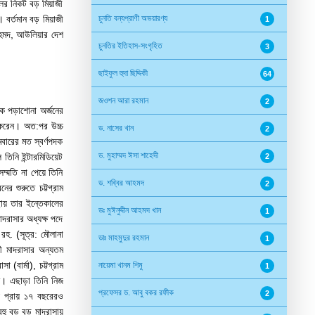
লের নিকট বড় মিয়াজী
। বর্তমান বড় মিয়াজী
চুনতি বন্যপ্রাণী অভয়ারণ্য
1
 আহমদ, আউলিয়ার দেশ
চুনতির ইতিহাস-সংগৃহিত
3
ছাইফুল হুদা ছিদ্দিকী
64
জওশন আরা রহমান
2
মিক পড়াশোনা অর্জনের
ভ করেন। অত:পর উচ্চ
ড. নাসের খান
2
বারের মত স্বর্ণপদক
ড. মুহাম্মদ ঈসা শাহেদী
িনি ইন্টারমিডিয়েট
2
ম্মতি না পেয়ে তিনি
ড. শব্বির আহমদ
2
র শুরুতে চট্টগ্রাম
ছায় তার ইন্তেকালের
ডঃ মুঈনুদ্দীন আহমদ খান
1
াদরাসার অধ্যক্ষ পদে
রহ. (সূত্র: মৌলানা
ডাঃ মাহমুদুর রহমান
1
তী মাদরাসার অন্যতম
(বার্মা), চট্টগ্রাম
নায়েমা খানম শিমু
1
েন। এছাড়া তিনি নিজ
প্রফেসর ড. আবু বকর রফীক
2
ায় প্রায় ১৭ বছরেরও
বহু বড় বড় মাদরাসায়