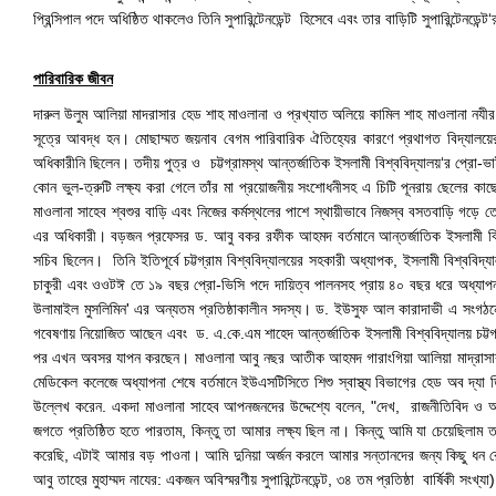
প্রিন্সিপাল পদে অধিষ্ঠিত থাকলেও তিনি সুপারিন্টেনডেন্ট হিসেবে এবং তার বাড়িটি সুপারিন্টেনড
পারিবারিক জীবন
দারুল উলুম আলিয়া মাদরাসার হেড শাহ মাওলানা ও প্রখ্যাত অলিয়ে কামিল শাহ মাওলানা নযী
সূত্রে আবদ্ধ হন। মোছাম্মত জয়নাব বেগম পারিবারিক ঐতিহ্যের কারণে প্রথাগত বিদ্যালয়ের শ
অধিকারীনি ছিলেন। তদীয় পুত্র ও চট্টগ্রামস্থ আন্তর্জাতিক ইসলামী বিশ্ববিদ্যালয়‘র প্রো-
কোন ভুল-ত্রুটি লক্ষ্য করা গেলে তাঁর মা প্রয়োজনীয় সংশোধনীসহ এ চিটি পূনরায় ছেলের ক
মাওলানা সাহেব শ্বশুর বাড়ি এবং নিজের কর্মস্থলের পাশে স্থায়ীভাবে নিজস্ব বসতবাড়ি গড়ে
এর অধিকারী। বড়জন প্রফেসর ড. আবু বকর রফীক আহমদ বর্তমানে আন্তর্জাতিক ইসলামী বিশ্বব
সচিব ছিলেন। তিনি ইতিপূর্বে চট্টগ্রাম বিশ্ববিদ্যালয়ের সহকারী অধ্যাপক, ইসলামী বিশ্ববি
চাকুরী এবং ওওটঈ তে ১৯ বছর প্রো-ভিসি পদে দায়িত্ব পালনসহ প্রায় ৪০ বছর ধরে অধ্যাপনা ও 
উলামাইল মুসলিমিন' এর অন্যতম প্রতিষ্ঠাকালীন সদস্য। ড. ইউসুফ আল কারাদাভী এ সংগঠন
গবেষণায় নিয়োজিত আছেন এবং ড. এ.কে.এম শাহেদ আন্তর্জাতিক ইসলামী বিশ্ববিদ্যালয় চট্টগ্
পর এখন অবসর যাপন করছেন। মাওলানা আবু নছর আতীক আহমদ গারাংগিয়া আলিয়া মাদ্রাসার শা
মেডিকেল কলেজে অধ্যাপনা শেষে বর্তমানে ইউএসটিসিতে শিশু স্বাস্থ্য বিভাগের হেড অব দ্যা ডিপ
উল্লেখ করেন. একদা মাওলানা সাহেব আপনজনদের উদ্দেশ্যে বলেন, "দেখ, রাজনীতিবিদ ও
জগতে প্রতিষ্ঠিত হতে পারতাম, কিন্তু তা আমার লক্ষ্য ছিল না। কিন্তু আমি যা চেয়েছিলাম
করেছি, এটাই আমার বড় পাওনা। আমি দুনিয়া অর্জন করলে আমার সন্তানদের জন্য কিছু ধন রে
আবু তাহের মুহাম্মদ নাযের: একজন অবিস্মরণীয় সুপারিন্টেনডেন্ট, ৩৪ তম প্রতিষ্ঠা বার্ষিকী 