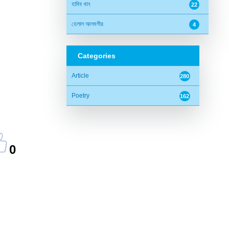
হাবিব খান
22
হেলাল আলমগীর
4
Categories
Article
280
Poetry
162
0