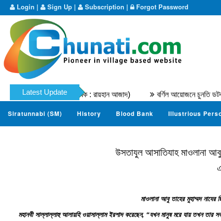
Login
|
Sign Up
|
Subscription
|
Forgot Password
Latest Update
াম্মদ নাযের । (মূল লেখক : রায়হান আজাদ)
বর্ণিল আয়োজনে চুনতি ডটকম ম্যার
Siratunnabi (SM)
History
Blood Bank
Illustrious Pers
উসতাযুল আসাতিযাহ মাওলানা আবু 
এ
মাওলানা আবু তাহের মুহাম্মদ নাযের 
মহানবী সাল্লাল্লাহু আলায়হি ওয়াসাল্লাম ইরশাদ করেছেন, “যখন মানুষ মরে যায় তখন তার