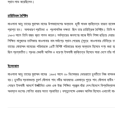
স্থান লাভ করেছিলেন।
চারিত্রিক বৈশিষ্ট্য
মাওলানা আবু তাহের মুহাম্মদ নাযের উপমহাদেশের অন্যতম ছূফী সাধক ব্যক্তিত্ব হযরত হ
প্রাপ্ত হন। অসাধারণ প্রতিভা ও প্রশাসনিক দক্ষতা ছিল তার চারিত্রিক বৈশিষ্ট্য। তিনি সম
১৯৮৩ সালে তিনি হজ্ব ব্রত পালন করেন। সর্বস্তরের জনগণের মাঝে দীনি শিক্ষা ছড়িয়ে দেয়ার 
শিক্ষিত মানুষদের তালিকায় মাওলানার নাম সর্বাগ্রে স্থান পেয়েছে (সূত্র: মাওলানার দৌহ
তাহের মোহাম্মদ নাযেরের পরিবারকে ১৪টি বিশিষ্ট পরিবারের মধ্যে অন্যতম হিসেবে গণ্য কর
ছিল প্রশ্নাতীত। প্রখর মেধাবী আলিম ও বরেণ্য ইসলামী ব্যক্তিত্ব হিসেবে সারা দেশে তাঁর 
ইন্তেকাল
মাওলানা আবু তাহের মুহাম্মদ নাযের ১৯৮৫ সালে ৩০ ডিসেম্বর ভোররাতে চুনতীতে নিজ বাসভব
হয়। চুনতীর স্বনামধন্য বুযর্গ মৌলানা শাহ নযীর আহমদের একমাত্র পুত্র শাহ মৌলানা হাবী
গেছেন ইসলামী আদর্শে উজ্জীবিত এমন এক উচ্চ শিক্ষিত প্রজন্ম যাঁরা দেশ-বিদেশে বিশ্ববিদ্য
অধস্তন বংশের শোণিত ধারায় সতত প্রবাহিত। বস্তুতপক্ষে একজন আলিম হিসেবে এখানেই মাওলা