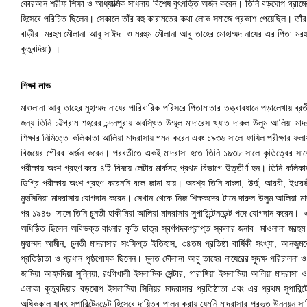
কোরআন শরীফ শিক্ষা ও আধ্যাত্মিক সাধনায় বিশেষ বুৎপত্তি অর্জন করেন। তিনি বড়ঘোপ গ্রা
হিসেবে পরিচিত ছিলেন। সেকালে তাঁর বহু কারামতের কথা লোক সমাজে প্রকাশ পেয়েছিল। তাঁর দুই
বাড়ীর মরহুম মৌলানা আবু সাঈদ ও মরহুম মৌলানা আবু তাহের মোহাম্মদ নাযের এর পিতা মরহুম
কুতুবদিয়া) ।
শিক্ষা লাভ
মাওলানা আবু তাহের মুহাম্মদ নাযের পারিবারিক পরিসরে পিতামাতার তত্ত্বাবধানে পড়ালেখায় ব্
জন্য তিনি চট্টগ্রাম শহরের চন্দনপুরায় অবস্থিত উম্মুল মাদারেস খ্যাত দারুল উলুম আলিয়
শিক্ষার নিমিত্তে কলিকাতা আলিয়া মাদরাসায় গমন করেন এবং ১৯৩৬ সালে ফাযিল পরীক্ষার ফলাফ
বিজয়ের গৌরব অর্জন করেন। পরবর্তীতে একই মাদরাসা হতে তিনি ১৯৩৮ সালে কৃতিত্বের সাথ
পরীক্ষায় অংশ গ্রহণ করে ৪টি বিষয়ে লেটার মার্কসহ প্রথম বিভাগে উত্তীর্ণ হন। তিনি কল
ডিগ্রি পরীক্ষায় অংশ গ্রহণ করেননি বলে জানা যায়। অবশ্য তিনি বাংলা, উর্দু, আরবী, ইংরেজ
মুহসিনিয়া মাদরাসায় যোগদান করেন। সেখান থেকে নিজ শিক্ষকদের টানে দারুল উলুম আলিয়া ম
পর ১৯৪৬ সালে তিনি চুনতী হাকীমিয়া আলিয়া মাদরাসায় সুপারিন্টেনডেন্ট পদে যোগদান করেন। এ 
অধিষ্ঠিত ছিলেন অবিভক্ত বাংলার কৃতি ছাত্র স্বর্ণপদকপ্রাপ্ত স্কলার জনাব মাওলানা মরহু
মুহাম্মদ আমীন, চুনতী মাদরাসার সংক্ষিপ্ত ইতিহাস, ৩৪তম প্রতিষ্ঠা বার্ষিকী সংখ্যা, আন
প্রতিষ্ঠাতা ও প্রধান পৃষ্ঠপোষক ছিলেন। মূলত মৌলানা আবু তাহের নাযেরের সুদক্ষ পরিচালনা ও প
জামিয়া আহমদিয়া সুন্নিয়া, রংগিখালী ইসলামিক সেন্টার, গারাঙ্গিয়া ইসলামিয়া আলিয়া মাদরাস
এলাকা কুতুবদিয়ার বড়ঘোপ ইসলামিয়া সিনিয়র মাদরাসার প্রতিষ্ঠাতা এবং এর প্রথম সুপারিন্
অধিককাল যাবৎ সুপারিন্টেনডেন্ট হিসেবে দায়িত্ব পালন করায় যেমনি মাদরাসার প্রভূত উন্নয়