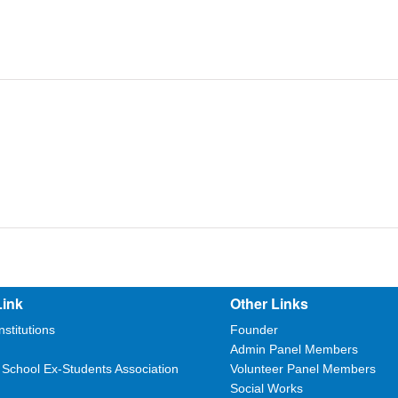
Link
Other Links
nstitutions
Founder
Admin Panel Members
 School Ex-Students Association
Volunteer Panel Members
Social Works