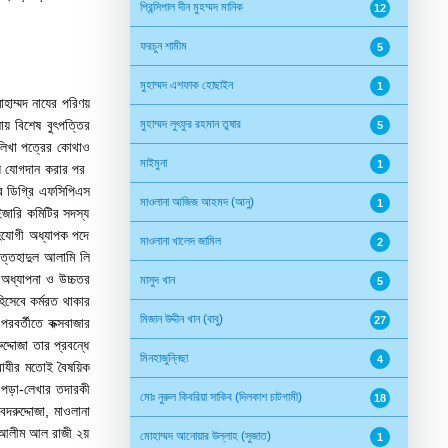
প্রিন্সিপাল দীন মুহম্মদ মানিক
12
ফরচুন শামীম
5
মুহাম্মদ এশফাক হোছাইন
1
হাম্মদ নাযের পরিণয়
ায় বিশেষ বুৎপত্তির
মুহাম্মদ লুৎফুর রহমান তুষার
5
 লিখা পত্রের কোথাও
মাইমুনা
1
সায় যোগদান করার পর
তর ডিগ্রি এফসিপিএস
মাওলানা আজিজ আহমদ (আনু)
1
ইজারি কমিটির সদস্য
সহযোগী অধ্যাপক পদে
মাওলানা খালেদ জামিল
2
ত্তেহাদুল আলামি লি
অধ্যাপনা ও উচ্চতর
মাসুদ খান
5
িসেবে কর্মরত থাকার
মিজান উদ্দীন খান (বাবু)
27
রবর্তীতে কক্সবাজার
দ্দোজা তার প্রবন্ধে
মিনহাজুন্নিছা
4
রাযীর মতোই বৈষয়িক
র পড়া-লেখার তদারকী
মোঃ নুরুল কিবরিয়া সাকিব (দিলকাশ চাটগামী)
18
দরুদ্দোজা, মাওলানা
 ড. আলীম আল রাজী ২য়
মোহাম্মদ আনোয়ার উল্লাহ (সুজাত)
1