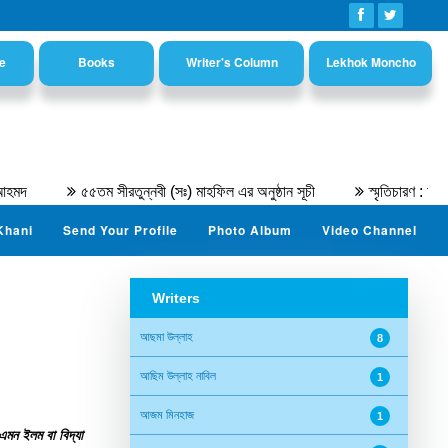
e
Books
Writer's Column
Lekhok Moncho
৫৫তম সীরতুন্নবী (সঃ) মাহফিল এর অনুষ্ঠান সূচী
স্মৃতিচারণ : অধ্যাপক ড.
Khani
Send Your Profile
Photo Album
Video Channel
Writers
আছমা উল্লাহ
8
আছিম উল্লাহ নাবিল
1
আজম মিনহাজ
1
এমন ইলম বা বিদ্যা