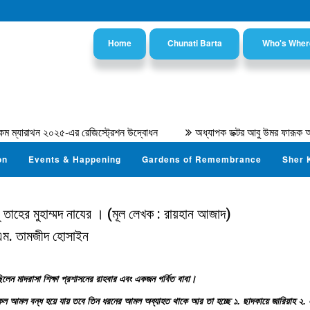
Home
Chunati Barta
Who's Wher
াথন ২০২৫-এর রেজিস্ট্রেশন উদ্বোধন
অধ্যাপক ডক্টর আবু উমর ফারূক আহমদ
on
Events & Happening
Gardens of Remembrance
Sher 
তাহের মুহাম্মদ নাযের । (মূল লেখক : রায়হান আজাদ)
ম. তামজীদ হোসাইন
ছিলেন মাদরাসা শিক্ষা প্রশাসনের রাহবার এবং একজন গর্বিত বাবা।
 সকল আমল বন্ধ হয়ে যায় তবে তিন ধরনের আমল অব্যাহত থাকে আর তা হচ্ছে ১. ছাদকায়ে জারিয়াহ ২. 