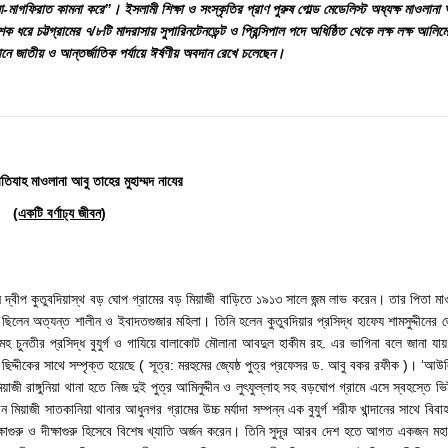
গফিরাত কামনা করে”। ইসলামী শিক্ষা ও সংস্কৃতির প্রাণ পুরুষ গোল্ড মেডেলিস্ট অধ্যক্ষ মাওলানা আব
 ধরে চট্টগ্রামের ৭/৮টি মাদরাসায় সুপারিনটেনডেন্ট ও প্রিন্সিপাল পদে অধিষ্ঠিত থেকে লক্ষ লক্ষ আলি
মানে জাতীয় ও আন্তর্জাতিক পর্যায়ে ঈর্ষণীয় অবদান রেখে চলেছেন।
িযাহ মাওলানা আবু তাহের মুহাম্মদ নাযের
(একটি বর্ণাঢ্য জীবন)
চীন দ্বীপ কুতুবদিয়াস্থ বড় ঘোপ গ্রামের বড় মিয়াজী বাড়িতে ১৯১৩ সালে জন্ম লাভ করেন। তার পিতা মা
ন অত্যন্ত শালীন ও ইবাদতগুজার মহিলা। তিনি হলেন কুতুবদিয়ার প্রসিদ্ধ হাফেয শামসুদ্দীনের জ্য
 চুনতীর প্রসিদ্ধ বুযুর্গ ও গাযিয়ে বালাকোট মৌলানা আবদুল হাকীম রহ. এর ভাগিনা বলে জানা য
দ্দীকের সাথে সম্পৃক্ত হয়েছে ( সূত্র: মরহুমের জ্যেষ্ঠ পুত্র প্রফেসর ড. আবু বকর রফীক )। ‘আউল
য়াজী রাঙ্গুনিয়া থানা হতে নিজ দুই পুত্র আমিনুদ্দীন ও লুৎফুল্লাহ সহ বড়ঘোপ গ্রামে এসে স্বহস্তে
য়াজী সাতকানিয়া থানার আধুনগর গ্রামের উচ্চ মর্যাদা সম্পন্ন এক বুযুর্গ শরীফ খান্দানের সাথে বিব
শিক্ষাগুরু ও দীক্ষাগুরু হিসেবে বিশেষ খ্যাতি অর্জন করেন। তিনি সুদূর আরব দেশ হতে আগত একজন মহা