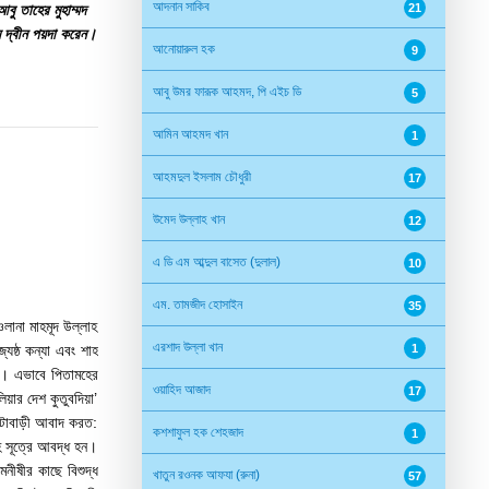
আদনান সাকিব
ু তাহের মুহাম্মদ
21
মে দ্বীন পয়দা করেন।
আনোয়ারুল হক
9
আবু উমর ফারূক আহমদ, পি এইচ ডি
5
আমিন আহমদ খান
1
আহমদুল ইসলাম চৌধুরী
17
উমেদ উল্লাহ খান
12
এ ডি এম আব্দুল বাসেত (দুলাল)
10
এম. তামজীদ হোসাইন
35
ওলানা মাহমূদ উল্লাহ
এরশাদ উল্লা খান
েষ্ঠ কন্যা এবং শাহ
1
ায়। এভাবে পিতামহের
ওয়াহিদ আজাদ
17
িয়ার দেশ কুতুবদিয়া’
 ভিটাবাড়ী আবাদ করত:
কশশাফুল হক শেহজাদ
1
াহ সূত্রে আবদ্ধ হন।
মনীষীর কাছে বিশুদ্ধ
খাতুন রওনক আফযা (রুনা)
57