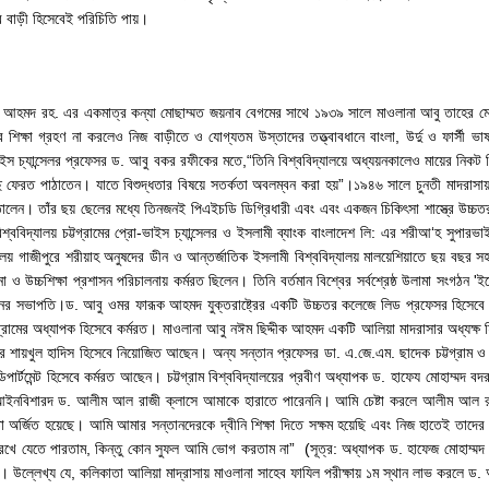
েন্ট‘র বাড়ী হিসেবেই পরিচিতি পায়।
র আহমদ রহ. এর একমাত্র কন্যা মোছাম্মত জয়নাব বেগমের সাথে ১৯৩৯ সালে মাওলানা আবু তাহের মো
িক্ষা গ্রহণ না করলেও নিজ বাড়ীতে ও যোগ্যতম উস্তাদের তত্ত্বাবধানে বাংলা, উর্দু ও ফার্সী ভাষ
ভাইস চ্যান্সেলর প্রফেসর ড. আবু বকর রফীকের মতে,“তিনি বিশ্ববিদ্যালয়ে অধ্যয়নকালেও মায়ের নিকট
াছে ফেরত পাঠাতেন। যাতে বিশুদ্ধতার বিষয়ে সতর্কতা অবলম্বন করা হয়”।১৯৪৬ সালে চুনতী মাদরা
 তোলেন। তাঁর ছয় ছেলের মধ্যে তিনজনই পিএইচডি ডিগ্রিধারী এবং এবং একজন চিকিৎসা শাস্ত্রে উচ্চ
িদ্যালয় চট্টগ্রামের প্রো-ভাইস চ্যান্সেলর ও ইসলামী ব্যাংক বাংলাদেশ লি: এর শরীআ‘হ সুপারভা
দ্যালয় গাজীপুরে শরীয়াহ অনুষদের ডীন ও আন্তর্জাতিক ইসলামী বিশ্ববিদ্যালয় মালয়েশিয়াতে ছয় বছর 
উচ্চশিক্ষা প্রশাসন পরিচালনায় কর্মরত ছিলেন। তিনি বর্তমান বিশ্বের সর্বশ্রেষ্ঠ উলামা সংগঠন 'ই
ের সভাপতি।ড. আবু ওমর ফারূক আহমদ যুক্তরাষ্ট্রের একটি উচ্চতর কলেজে লিড প্রফেসর হিসেবে 
রামের অধ্যাপক হিসেবে কর্মরত। মাওলানা আবু নঈম ছিদ্দীক আহমদ একটি আলিয়া মাদরাসার অধ্যক্ষ হ
য়খুল হাদিস হিসেবে নিয়োজিত আছেন। অন্য সন্তান প্রফেসর ডা. এ.জে.এম. ছাদেক চট্টগ্রাম ও প
ার্টমেন্ট হিসেবে কর্মরত আছেন। চট্টগ্রাম বিশ্ববিদ্যালয়ের প্রবীণ অধ্যাপক ড. হাফেয মোহাম্মদ বদরু
 আইনবিশারদ ড. আলীম আল রাজী ক্লাসে আমাকে হারাতে পারেননি। আমি চেষ্টা করলে আলীম আল 
 তা অর্জিত হয়েছে। আমি আমার সন্তানদেরকে দ্বীনি শিক্ষা দিতে সক্ষম হয়েছি এবং নিজ হাতেই তাদে
খে যেতে পারতাম, কিন্তু কোন সুফল আমি ভোগ করতাম না” (সূত্র: অধ্যাপক ড. হাফেজ মোহাম্মদ ব
সংখ্যা)। উল্লেখ্য যে, কলিকাতা আলিয়া মাদ্রাসায় মাওলানা সাহেব ফাযিল পরীক্ষায় ১ম স্থান লাভ করলে