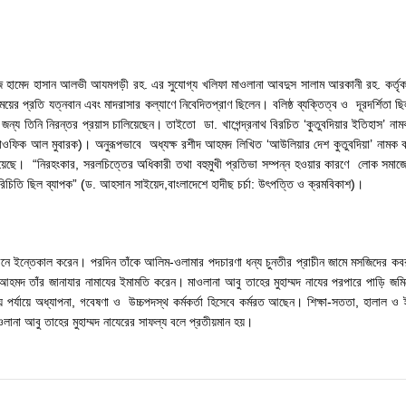
াফেজ হামেদ হাসান আলভী আযমগড়ী রহ. এর সুযোগ্য খলিফা মাওলানা আবদুস সালাম আরকানী রহ. কর্ত
য়ের প্রতি যত্নবান এবং মাদরাসার কল্যাণে নিবেদিতপ্রাণ ছিলেন। বলিষ্ঠ ব্যক্তিত্ব ও দূরদর্শিতা ছ
জন্য তিনি নিরন্তর প্রয়াস চালিয়েছেন। তাইতো ডা. খাগেন্দ্রনাথ বিরচিত ‘কুতুবদিয়ার ইতিহাস’ নামক 
িত্র তাওফিক আল মুবারক)। অনুরূপভাবে অধ্যক্ষ রশীদ আহমদ লিখিত ‘আউলিয়ার দেশ কুতুবদিয়া’ নামক
া হয়েছে। “নিরহংকার, সরলচিত্তের অধিকারী তথা বহুমুখী প্রতিভা সম্পন্ন হওয়ার কারণে লোক সমাজে
পরিচিতি ছিল ব্যাপক” (ড. আহসান সাইয়েদ,বাংলাদেশে হাদীছ চর্চা: উৎপত্তি ও ক্রমবিকাশ)।
নে ইন্তেকাল করেন। পরদিন তাঁকে আলিম-ওলামার পদচারণা ধন্য চুনতীর প্রাচীন জামে মসজিদের কব
ব আহমদ তাঁর জানাযার নামাযের ইমামতি করেন। মাওলানা আবু তাহের মুহাম্মদ নাযের পরপারে পাড়ি জম
ালয় পর্যায়ে অধ্যাপনা, গবেষণা ও উচ্চপদস্থ কর্মকর্তা হিসেবে কর্মরত আছেন। শিক্ষা-সততা, হালাল ও
না আবু তাহের মুহাম্মদ নাযেরের সাফল্য বলে প্রতীয়মান হয়।