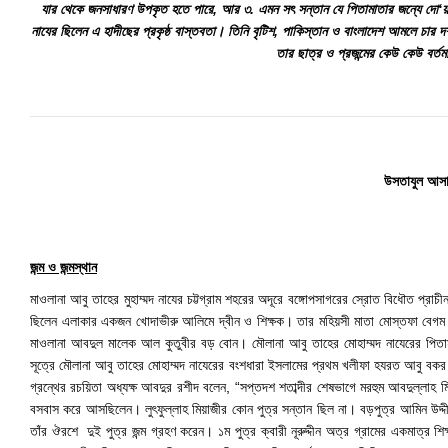
যার থেকে জনসাধারণ উপকৃত হতে পারে, আর ৩. এমন সৎ সন্তান যে পিতামাতার জন্যে দো‘য়া-মা
নাযের ছিলেন এ হাদীছের প্রকৃষ্ঠ বাস্তবতা। তিনি বৃটিশ, পাকিস্তান ও বাংলাদেশ আমলে চার দশক
তার ছাত্র ও প্রজন্মের কেউ কেউ বর্ত
উসতাযুল আসাত
জন্ম ও জন্মস্থান
মাওলানা আবু তাহের মুহাম্মদ নাযের চট্টগ্রাম শহরের অদূরে বঙ্গোপসাগরের স্রোত বিধৌত প্রা
ছিলেন এলাকার একজন খোদাভীরু আলিমে দ্বীন ও শিক্ষক। তার মহিয়সী মাতা মোস্তফা বেগম ছিলে
মাওলানা আবদুল মালেক আল কুতুবীর বড় বোন। মৌলানা আবু তাহের মোহাম্মদ নাযেরের পিতামহ
সূত্রে মৌলানা আবু তাহের মোহাম্মদ নাযেরের বংশধারা ইসলামের প্রথম খলীফা হযরত আবু বকর ছি
গ্রন্থের রচয়িতা অধ্যক্ষ আবদুর রশীদ বলেন, “সপ্তদশ শতাব্দীর শেষভাগে মরহুম আবদুল্লাহ মি
বসবাস করে আসছিলেন। লুৎফুল্লাহ মিয়াজীর কোন পুত্র সন্তান ছিল না। বড়পুত্র আমিন উদ্দীন মি
তাঁর ঔরশে দুই পুত্র জন্ম গ্রহণ করেন। ১ম পুত্র ক্বারী নূরুদ্দীন অত্র গ্রামের একমাত্র 