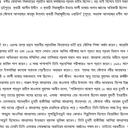
মের বশীর মোহাম্মদ সিকদারের প্রাচীন জামে মসজিদের প্রথম খতীব ছিলেন। বড় ভাই হিসেবে তিনি সক
পুত্র ক্বারী আলীম উদ্দীন ও ক্বারী সিরাজুদ্দীন উভয়ে ফার্সী ভাষায় অগাধ জ্ঞানের অধিকারী ছিলেন
 মৌলানা আলহাজ্ব মাহমূদ উল্লাহ ক্বারী সিরাজুদ্দীনের ওয়ারিশ” (সূত্র: অধ্যক্ষ আলহাজ্ব রশীদ
রতী হন। এরপর বাল্য বয়সে স্থানীয় প্রাথমিক বিদ্যালয়ে ভর্তি হয়ে মৌলিক শিক্ষা অর্জন করেন। মাধ্য
া মাদরাসায় ভর্তি হন এবং ১৯৩৪ সালে সেখান থেকে আলিম পরীক্ষায় অংশ গ্রহণ করে প্রথম বিভাগ লা
লে অবিভক্ত বাংলার সম্মিলিত মেধা তালিকায় প্রথম স্থান লাভ করত: মাদরাসা বোর্ডের অধীনে প্রথম
ে কামিল পাশ করেন। এ সময় পাশাপাশি তিনি প্রবেশিকা পরীক্ষায়ও অংশ গ্রহণ করেন। ১৯৪০ সালে ত
িকাতা ইসলামিয়া কলেজে স্নাতক শ্রেণীতেও অধ্যয়ন করেন। তবে শ্বশুর শাহ মৌলানা নযীর আহমদের স
ী ও ফার্সী ভাষায় সমানভাবে দক্ষ ছিলেন। কর্ম জীবন: মাওলানা আবু তাহের মুহাম্মদ নাযের কর্মজীবনে
াদরাসায় চলে যান। দারুল উলুম মাদরাসার হেড মাওলানা স্বীয় উসতাদ শাহ নযীর আহমদের বিশেষ ইচ্
প্রসঙ্গে শায়খুল হাদীস মাওলানা মুহাম্মদ আমীন বলেন, “পাকিস্তান আমলে প্রায় ১৮ বছর ধরে চুনতী ম
ম আবু তাহের মুহাম্মদ নাযের ছাহের রহ. এসময় মাদরাসার হেড মাওলানা ছিলেন মরহুম মুফতী ইবরাহীম 
জুমনে তোলাবায়ে সাবেক্বীন চুনতী হাকীমিয়া আলিয়া মাদরাসা) উল্লেখ্য যে, মৌলানা নযীর আহমদ চুন
াঠ দানের সৌন্দর্যে এ মাদরাসার সুনাম চারদিকে ছড়িয়ে পড়ে। পরবর্তীতে তিনি বিভিন্ন সময় টংবু মাদরাসা 
া ও শাহচান্দ আওলিয়া মাদরাসায় কোথাও সুপারিন্টেনডেন্ট আর কোথাও প্রিন্সিপাল হিসেবে নিয়োজিত ছিল
টেনডেন্ট হিসেবেও মাদরাসার উন্নয়নে ব্যাপক ভূমিকা রাখেন। তিনি চুনতী হাকীমিয়া আলিয়া মাদরাস
ন সাধিত হয় তেমনি তিনি এলাকার লোকজনের অকৃত্রিম ভালবাসা অর্জনেও সক্ষম হন। তাইতো পরবর্তীতে 