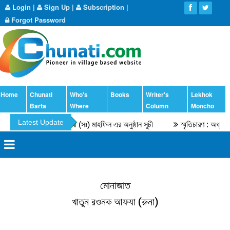
Login
|
Sign Up
|
Subscription
|
Forgot Password
Home
Chunati
Who's
Books
Writer's
Lekhok
Barta
Where
Column
Moncho
Latest Update
৫৫তম সীরতুন্নবী (সঃ) মাহফিল এর অনুষ্ঠান সূচী
স্মৃতিচারণ : অধ্যাপক 
মোনাজাত
খাতুন রওনক আফযা (রুনা)