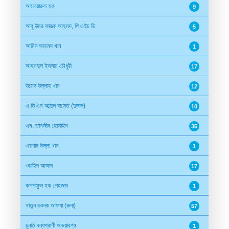
আনোয়ারুল হক
9
আবু উমর ফারূক আহমদ, পি এইচ ডি
5
আমিন আহমদ খান
1
আহমদুল ইসলাম চৌধুরী
17
উমেদ উল্লাহ খান
12
এ ডি এম আব্দুল বাসেত (দুলাল)
10
এম. তামজীদ হোসাইন
35
এরশাদ উল্লা খান
1
ওয়াহিদ আজাদ
17
কশশাফুল হক শেহজাদ
1
খাতুন রওনক আফযা (রুনা)
57
চুনতি বন্যপ্রাণী অভয়ারণ্য
1