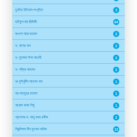
চুনতির ইতিহাস-সংগৃহিত
3
ছাইফুল হুদা ছিদ্দিকী
64
জওশন আরা রহমান
2
ড. নাসের খান
2
ড. মুহাম্মদ ঈসা শাহেদী
2
ড. শব্বির আহমদ
2
ডঃ মুঈনুদ্দীন আহমদ খান
1
ডাঃ মাহমুদুর রহমান
1
নায়েমা খানম শিমু
1
প্রফেসর ড. আবু বকর রফীক
2
প্রিন্সিপাল দীন মুহম্মদ মানিক
12