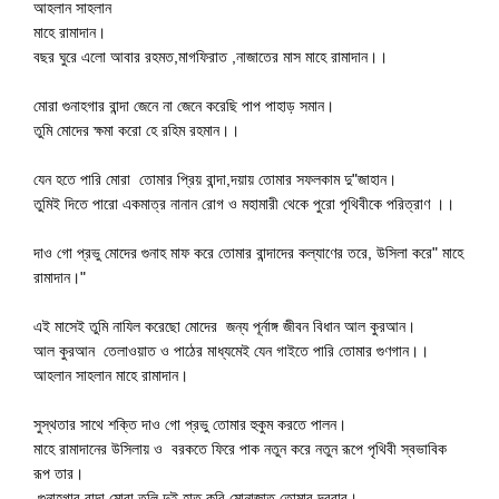
আহলান সাহলান
মাহে রামাদান।
বছর ঘুরে এলো আবার রহমত,মাগফিরাত ,নাজাতের মাস মাহে রামাদান।।
মোরা গুনাহগার বান্দা জেনে না জেনে করেছি পাপ পাহাড় সমান।
তুমি মোদের ক্ষমা করো হে রহিম রহমান।।
যেন হতে পারি মোরা তোমার প্রিয় বান্দা,দয়ায় তোমার সফলকাম দু"জাহান।
তুমিই দিতে পারো একমাত্র নানান রোগ ও মহামারী থেকে পুরো পৃথিবীকে পরিত্রাণ ।।
দাও গো প্রভু মোদের গুনাহ মাফ করে তোমার বান্দাদের কল্যাণের তরে, উসিলা করে" মাহে
রামাদান।"
এই মাসেই তুমি নাযিল করেছো মোদের জন্য পূর্নাঙ্গ জীবন বিধান আল কুরআন।
আল কুরআন তেলাওয়াত ও পাঠের মাধ্যমেই যেন গাইতে পারি তোমার গুণগান।।
আহলান সাহলান মাহে রামাদান।
সুস্থতার সাথে শক্তি দাও গো প্রভু তোমার হুকুম করতে পালন।
মাহে রামাদানের উসিলায় ও বরকতে ফিরে পাক নতুন করে নতুন রূপে পৃথিবী স্বভাবিক
রূপ তার।
গুনাহগার বান্দা মোরা তুলি দুই হাত করি মোনাজাত তোমার দরবার।