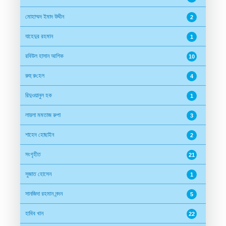
মোহাম্মদ ইমাদ উদ্দীন
2
যাহেদুর রহমান
1
রবিউল হাসান আশিক
10
রুহু রু‌হেল
4
রিদুওয়ানুল হক
1
লায়লা মমতাজ রুপা
3
শাহেদ হোছাইন
2
সংগৃহীত
21
সুজাত হোসেন
1
সানজিদা রহমান নন্দন
5
হাবিব খান
22