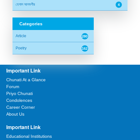
হেলাল আলমগীর
4
Categories
Article
280
Poetry
162
Important Link
Chunati At a Glance
Forum
Priyo Chunati
Condolences
Career Corner
About Us
Important Link
Educational Institutions