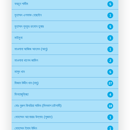
ফরচুন শামীম
5
মুহাম্মদ এশফাক হোছাইন
1
মুহাম্মদ লুৎফুর রহমান তুষার
5
মাইমুনা
1
মাওলানা আজিজ আহমদ (আনু)
1
মাওলানা খালেদ জামিল
2
মাসুদ খান
5
মিজান উদ্দীন খান (বাবু)
27
মিনহাজুন্নিছা
4
মোঃ নুরুল কিবরিয়া সাকিব (দিলকাশ চাটগামী)
18
মোহাম্মদ আনোয়ার উল্লাহ (সুজাত)
1
মোহাম্মদ ইমাদ উদ্দিন
1