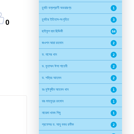
চুনতি বন্যপ্রাণী অভয়ারণ্য
1
চুনতির ইতিহাস-সংগৃহিত
3
0
ছাইফুল হুদা ছিদ্দিকী
64
জওশন আরা রহমান
2
ড. নাসের খান
2
ড. মুহাম্মদ ঈসা শাহেদী
2
ড. শব্বির আহমদ
2
ডঃ মুঈনুদ্দীন আহমদ খান
1
ডাঃ মাহমুদুর রহমান
1
নায়েমা খানম শিমু
1
প্রফেসর ড. আবু বকর রফীক
2