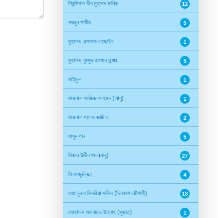
প্রিন্সিপাল দীন মুহম্মদ মানিক
12
ফরচুন শামীম
5
মুহাম্মদ এশফাক হোছাইন
1
মুহাম্মদ লুৎফুর রহমান তুষার
5
মাইমুনা
1
মাওলানা আজিজ আহমদ (আনু)
1
মাওলানা খালেদ জামিল
2
মাসুদ খান
5
মিজান উদ্দীন খান (বাবু)
27
মিনহাজুন্নিছা
4
মোঃ নুরুল কিবরিয়া সাকিব (দিলকাশ চাটগামী)
18
মোহাম্মদ আনোয়ার উল্লাহ (সুজাত)
1