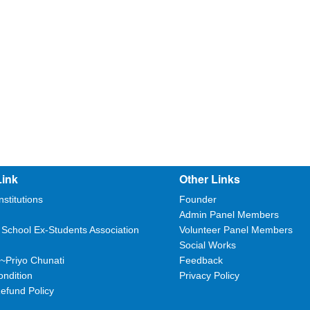
Link
Other Links
nstitutions
Founder
Admin Panel Members
 School Ex-Students Association
Volunteer Panel Members
Social Works
~Priyo Chunati
Feedback
ndition
Privacy Policy
efund Policy