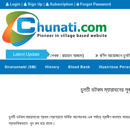
Login
|
Sign Up
|
Subscription
|
Forgot Password
Latest Update
ের মুহাম্মদ নাযের । (মূল লেখক : রায়হান আজাদ)
বর্ণিল আয়োজনে চুনতি ডটকম
Siratunnabi (SM)
History
Blood Bank
Illustrious Pers
চুনতী ডটকম ম্যারাথনের সুবা
চুনতী ডটকম ম্যারাথনের প্রথম প্রোগ্রামে সার্বিক আলোচনার এক পর্যায়ে গ্রামীণ জনপদে সাধার
স্বাভাবিকভাবে খুব কম হয়ে থাকে।