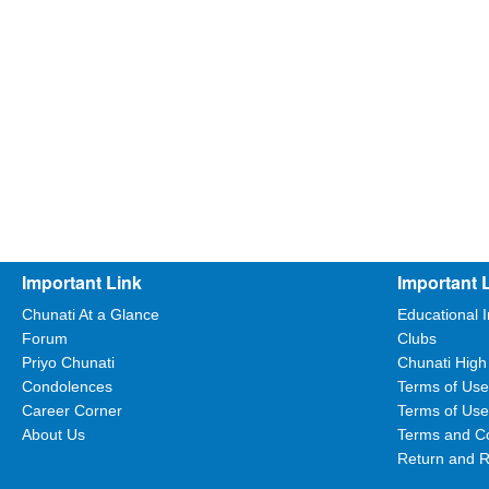
Important Link
Important 
Chunati At a Glance
Educational I
Forum
Clubs
Priyo Chunati
Chunati High
Condolences
Terms of Use
Career Corner
Terms of Use
About Us
Terms and Co
Return and R