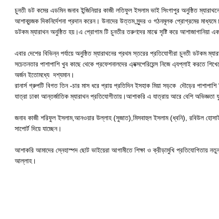
চুনতী ডট কমের এডমিন জনাব ইন্জিনিয়ার কাজী লতিফুল ইসলাম ভাই সিংগাপুর অনুষ্ঠিত ম্যারাথনের
আশাব্যন্জক দিকনির্দেশনা প্রদান করেন। উনাদের উত্তম,সুন্দর ও গঠনমূলক প্রোগ্রমের মাধ্যমে চ
ডটকম ম্যারাথন অনুষ্ঠিত হয়।এ প্রোগাম টি চুনতীর তরুণদের মাঝে সৃষ্টি করে আশাজাগানিয়া 
এবার দেশের বিভিন্ন পর্যায়ে অনুষ্ঠিত ম্যারাথনের প্রথম স্তরের প্রতিযোগীরা চুনতী ডটকম ম্য
সচেতনতার পাশাপাশি খুব কাছে থেকে প্রফেশনালদের এ্যক্সপেরিয়েন্স নিজে এ্যপ্লাই করতে শিখেছ
অর্জন ইতোমধ্যে দশ্যমান।
রানার্স গ্রুপটি বিগত তিন -চার মাস ধরে প্রায় প্রতিদিন ইসহাক মিয়া সড়কে দৌড়ের পাশাপাশি 
যাত্রা ঢাকা আন্তর্জাতিক ম্যারাথন প্রতিযোগীতায়।আশাকরি এ যাত্রায় আরে বেশি অভিজ্ঞতা য
জনাব কাজী শরিফুল ইসলাম,আনওয়ার উল্লাহ (সুজাত),মিসবাহুল ইসলাম (ধ্বনি), রবিউল হোসাইন
সাপোর্ট দিয়ে যাচ্ছেন।
আশাকরি আমাদের স্নেহাস্পদ ছোট ভাইয়েরা আগামীতে শিক্ষা ও ক্রীড়ামুখি প্রতিযোগিতায় নতুন অ
আল্লাহ।