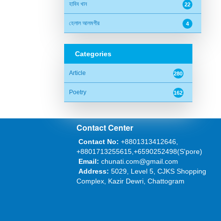
হাবিব খান
22
হেলাল আলমগীর
4
Categories
Article
280
Poetry
162
Contact Center
Contact No:
+8801313412646,
+8801713255615,+6590252498(S'pore)
Email:
chunati.com@gmail.com
Address:
5029, Level 5, CJKS Shopping
Complex, Kazir Dewri, Chattogram