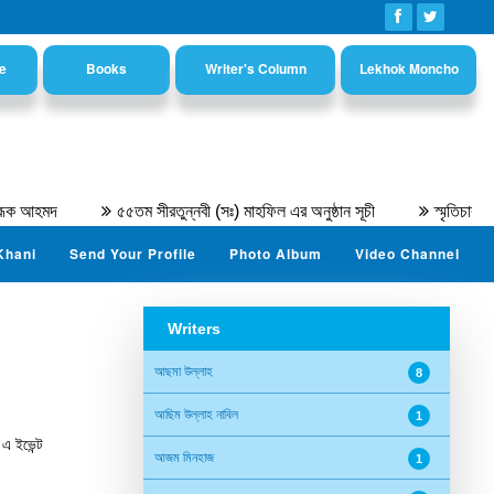
e
Books
Writer's Column
Lekhok Moncho
মদ
৫৫তম সীরতুন্নবী (সঃ) মাহফিল এর অনুষ্ঠান সূচী
স্মৃতিচারণ : অধ্য
Khani
Send Your Profile
Photo Album
Video Channel
Writers
আছমা উল্লাহ
8
আছিম উল্লাহ নাবিল
1
 এ ইভেন্ট
আজম মিনহাজ
1