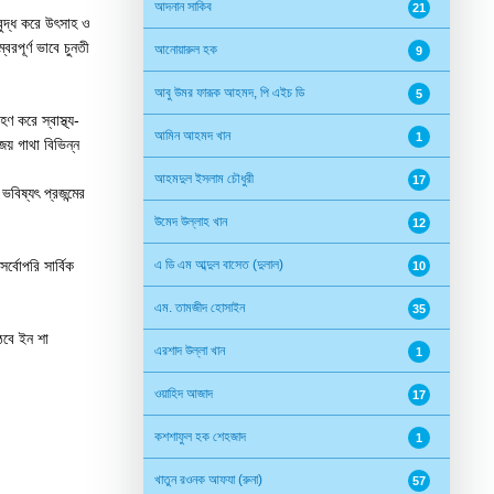
আদনান সাকিব
21
্বুদ্ধ করে উৎসাহ ও
রপূর্ণ ভাবে চুনতী
আনোয়ারুল হক
9
আবু উমর ফারূক আহমদ, পি এইচ ডি
5
 করে স্বাস্থ্য-
আমিন আহমদ খান
1
জয় গাথা বিভিন্ন
আহমদুল ইসলাম চৌধুরী
17
বিষ্যৎ প্রজন্মের
উমেদ উল্লাহ খান
12
্বোপরি সার্বিক
এ ডি এম আব্দুল বাসেত (দুলাল)
10
এম. তামজীদ হোসাইন
35
ঠবে ইন শা
এরশাদ উল্লা খান
1
ওয়াহিদ আজাদ
17
কশশাফুল হক শেহজাদ
1
খাতুন রওনক আফযা (রুনা)
57