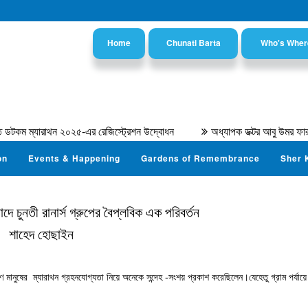
Home
Chunati Barta
Who's Wher
 ম্যারাথন ২০২৫-এর রেজিস্ট্রেশন উদ্বোধন
অধ্যাপক ডক্টর আবু উমর ফারূক আহ
on
Events & Happening
Gardens of Remembrance
Sher 
দে চুনতী রানার্স গ্রুপের বৈপ্লবিক এক পরিবর্তন
শাহেদ হোছাইন
ণ মানুষের ম্যারাথন গ্রহনযোগ্যতা নিয়ে অনেকে সন্দেহ -সংশয় প্রকাশ করেছিলেন।যেহেতু গ্রাম পর্যায়ে