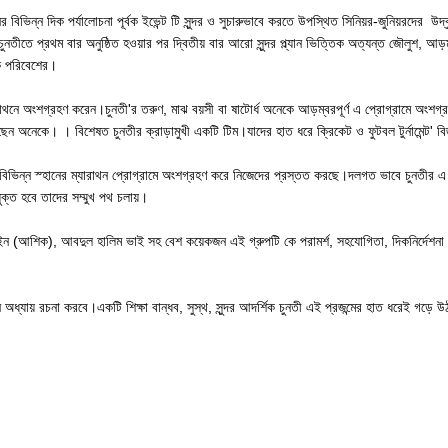
 বিভিন্ন দিক পর্যালোচনা পূর্বক ইভেন্ট টি সুন্দর ও সুচারুভাবে করতে উপস্থিত সিনিয়র-জুনিয়রদের উদ
ুনতীতে প্রথম বার অনুষ্ঠিত হওয়ার পর দ্বিতীয় বার আরো সুন্দর প্ল্যান ভিত্তিক অত্যন্ত জৌলুশ, আড়ম্ব
এক পরিবেশের।
ারাথনে অংশগ্রহণ করেন।চুনতী'র তরুণ, মাঝ বয়সী বা ষাটোর্ধ অনেকে আড়ম্বরপূর্ণ এ প্রোগ্রামে অংশগ্রহণ
েন অনেকে। । বিশেষত চুনতীর ক্রাড়ামুখী একটি টিম।যাদের হাত ধরে ক্রিকেট ও ফুটবল টুর্নামেন্ট' বি
বিভিন্ন স্হানের ম্যারাথন প্রোগ্রামে অংশগ্রহণ করে নিজেদের প্রস্তত করছে।দলগত ভাবে চুনতীর এ ভ
ুক্ত হবে তাদের সম্মুখ পথ চলায়।
 (আশিক), আবদুল হালিম ভাই সহ বেশ কয়েকজন এই গ্রুপটি কে পরামর্শ, সহযোগিতা, দিকনির্দেশনা সর
ধ্যায় রচনা করবে।একটি শিক্ষা বান্ধব, সুস্থ, সুন্দর আদর্শিক চুনতী এই প্রজন্মের হাত ধরেই গড়ে উ