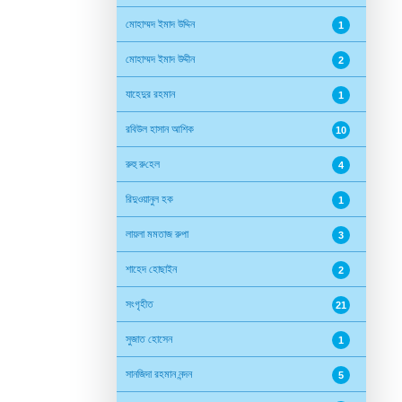
মোহাম্মদ ইমাদ উদ্দিন
1
মোহাম্মদ ইমাদ উদ্দীন
2
যাহেদুর রহমান
1
রবিউল হাসান আশিক
10
রুহু রু‌হেল
4
রিদুওয়ানুল হক
1
লায়লা মমতাজ রুপা
3
শাহেদ হোছাইন
2
সংগৃহীত
21
সুজাত হোসেন
1
সানজিদা রহমান নন্দন
5