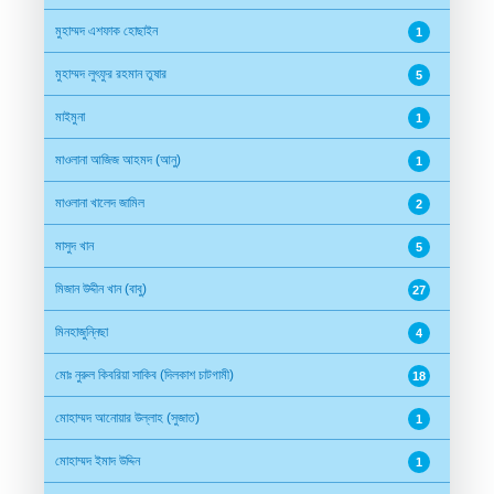
মুহাম্মদ এশফাক হোছাইন
1
মুহাম্মদ লুৎফুর রহমান তুষার
5
মাইমুনা
1
মাওলানা আজিজ আহমদ (আনু)
1
মাওলানা খালেদ জামিল
2
মাসুদ খান
5
মিজান উদ্দীন খান (বাবু)
27
মিনহাজুন্নিছা
4
মোঃ নুরুল কিবরিয়া সাকিব (দিলকাশ চাটগামী)
18
মোহাম্মদ আনোয়ার উল্লাহ (সুজাত)
1
মোহাম্মদ ইমাদ উদ্দিন
1