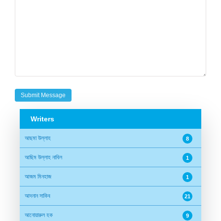
Writers
আছমা উল্লাহ
8
আছিম উল্লাহ নাবিল
1
আজম মিনহাজ
1
আদনান সাকিব
21
আনোয়ারুল হক
9