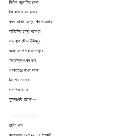
কি‌ঞ্চিৎ প্রবা‌হিত রক্ত‌
রিং বসা‌নো ফরাক্কায়
ব্লক আবার তিস্তা গজাল‌ডেঙ্গায়
অ‌নিয়‌মিত রক্ত প্রবা‌হে
এক ব‌ঙ্গে যৌবন টৈটম্বুর
অন্য অং‌শে শুক‌নো বালুচর
সাতচ‌ল্লি‌শে বঙ্গ ভঙ্গ
একাত্ত‌রে কা‌ছে আসা‌
নিরাশার দোলায়
তথা‌পিও ভা‌সে
স‌ুসম্প‌র্কের দুরাশা~~
-------------------
হাবিব খান
রচনাকালঃ ২৯/৫/২০১৭ ইংরেজী