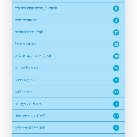
আবু উমর ফারূক আহমদ, পি এইচ ডি
5
আমিন আহমদ খান
1
আহমদুল ইসলাম চৌধুরী
17
উমেদ উল্লাহ খান
12
এ ডি এম আব্দুল বাসেত (দুলাল)
10
এম. তামজীদ হোসাইন
35
এরশাদ উল্লা খান
1
ওয়াহিদ আজাদ
17
কশশাফুল হক শেহজাদ
1
খাতুন রওনক আফযা (রুনা)
57
চুনতি বন্যপ্রাণী অভয়ারণ্য
1