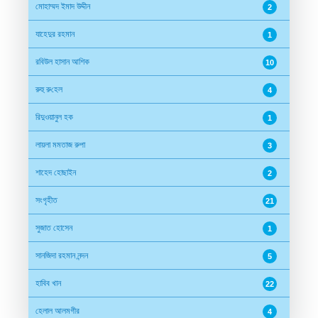
মোহাম্মদ ইমাদ উদ্দীন
2
যাহেদুর রহমান
1
রবিউল হাসান আশিক
10
রুহু রু‌হেল
4
রিদুওয়ানুল হক
1
লায়লা মমতাজ রুপা
3
শাহেদ হোছাইন
2
সংগৃহীত
21
সুজাত হোসেন
1
সানজিদা রহমান নন্দন
5
হাবিব খান
22
হেলাল আলমগীর
4