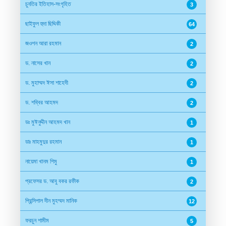
চুনতির ইতিহাস-সংগৃহিত
3
ছাইফুল হুদা ছিদ্দিকী
64
জওশন আরা রহমান
2
ড. নাসের খান
2
ড. মুহাম্মদ ঈসা শাহেদী
2
ড. শব্বির আহমদ
2
ডঃ মুঈনুদ্দীন আহমদ খান
1
ডাঃ মাহমুদুর রহমান
1
নায়েমা খানম শিমু
1
প্রফেসর ড. আবু বকর রফীক
2
প্রিন্সিপাল দীন মুহম্মদ মানিক
12
ফরচুন শামীম
5